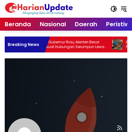
Langsung
ke
konten
Beranda
Nasional
Daerah
Peristiw
Temui Plt Gubernur Riau, Menteri Besar
Bertemu M
Breaking News
Perlis Perkuat Hubungan Serumpun Lewat
Perjuang
IMT-GT
Pekanba