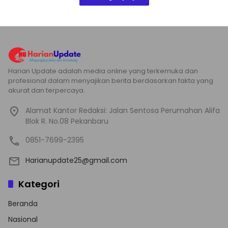
Harian Update adalah media online yang terkemuka dan
profesional dalam menyajikan berita berdasarkan fakta yang
akurat dan terpercaya.
Alamat Kantor Redaksi: Jalan Sentosa Perumahan Alifa
Blok R. No.08 Pekanbaru
0851-7699-2395
Harianupdate25@gmail.com
Kategori
Beranda
Nasional