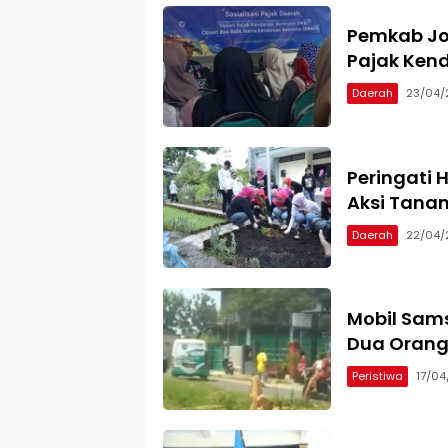
Pemkab Jo
Pajak Ken
Daerah
23/04/
Peringati 
Aksi Tana
Daerah
22/04/
Mobil Sams
Dua Orang
Peristiwa
17/0