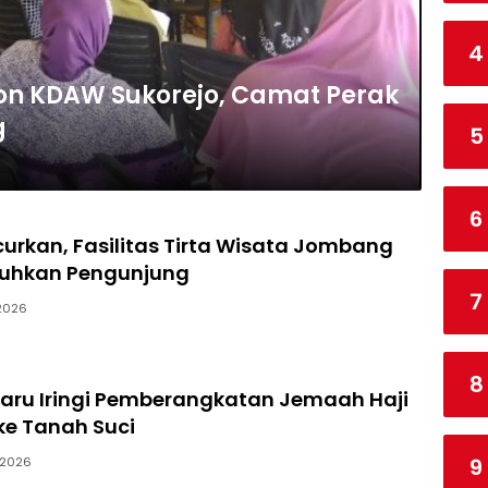
4
lon KDAW Sukorejo, Camat Perak
g
5
6
curkan, Fasilitas Tirta Wisata Jombang
eluhkan Pengunjung
7
2026
8
aru Iringi Pemberangkatan Jemaah Haji
e Tanah Suci
9
/2026