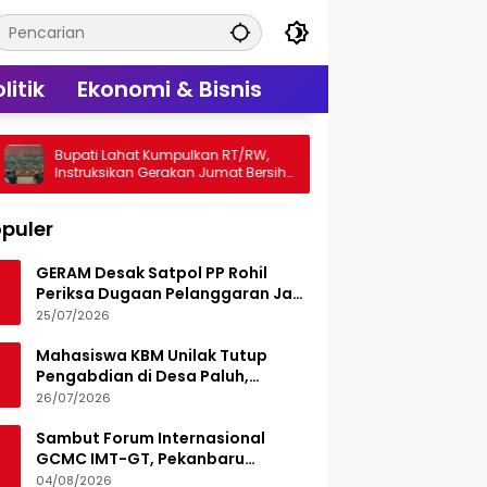
litik
Ekonomi & Bisnis
Lahat Kumpulkan RT/RW,
Tim Konsultan Kawal Revitali
ikan Gerakan Jumat Bersih
Sekolah di Kepri, Pastikan Te
anjir
Tepat Waktu
puler
GERAM Desak Satpol PP Rohil
Periksa Dugaan Pelanggaran Jam
Operasional Hiburan Malam
25/07/2026
Mahasiswa KBM Unilak Tutup
Pengabdian di Desa Paluh,
Tinggalkan Jejak Edukasi Hukum
26/07/2026
dan Aksi Sosial
Sambut Forum Internasional
GCMC IMT-GT, Pekanbaru
Matangkan Seluruh Persiapan
04/08/2026