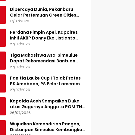
Dipercaya Dunia, Pekanbaru
Gelar Pertemuan Green Cities
Mayor Council IMT-GT 2026
17/07/2026
Perdana Pimpin Apel, Kapolres
Inhil AKBP Donny Eko Listianto
Tekankan Disiplin
27/07/2026
Tiga Mahasiswa Asal Simeulue
Dapat Rekomendasi Bantuan
Pendidikan dari Jamaluddin
27/07/2026
Idham
Panitia Lauke Cup I Tolak Protes
PS Amabaan, PS Pelor Lamerem
Menang WO 3-0
27/07/2026
Kapolda Aceh Sampaikan Duka
atas Gugurnya Anggota POM TNI
Saat Bantu Kejar Bandar Narkoba
26/07/2026
Wujudkan Kemandirian Pangan,
Distanpan Simeulue Kembangkan