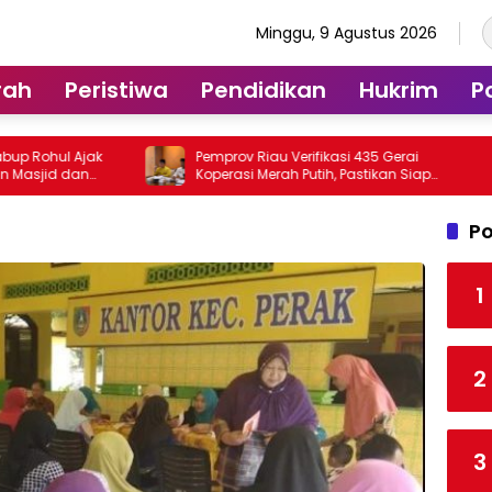
Minggu, 9 Agustus 2026
rah
Peristiwa
Pendidikan
Hukrim
Po
Pemprov Riau Verifikasi 435 Gerai
Bupati 
Koperasi Merah Putih, Pastikan Siap
Instruks
Beroperasi
Cegah B
Po
1
2
3