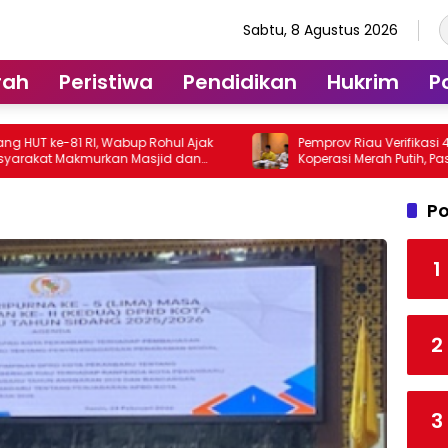
Sabtu, 8 Agustus 2026
rah
Peristiwa
Pendidikan
Hukrim
Po
, Wabup Rohul Ajak
Pemprov Riau Verifikasi 435 Gerai
kan Masjid dan
Koperasi Merah Putih, Pastikan Siap
Beroperasi
Po
1
2
3