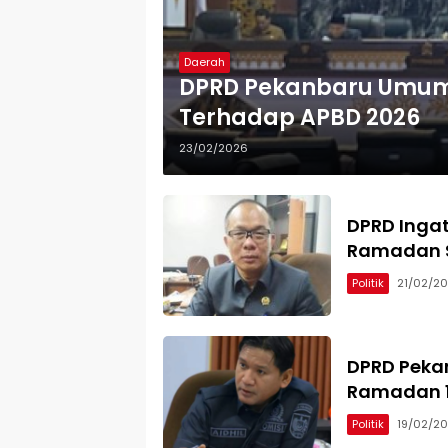
Daerah
DPRD Pekanbaru Umumk
Terhadap APBD 2026
23/02/2026
DPRD Ingat
Ramadan S
Politik
21/02/2
DPRD Peka
Ramadan 1
Politik
19/02/2