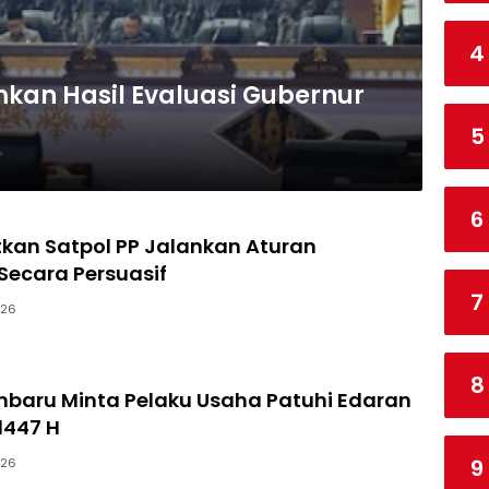
4
an Hasil Evaluasi Gubernur
5
6
kan Satpol PP Jalankan Aturan
ecara Persuasif
7
026
8
nbaru Minta Pelaku Usaha Patuhi Edaran
447 H
9
026