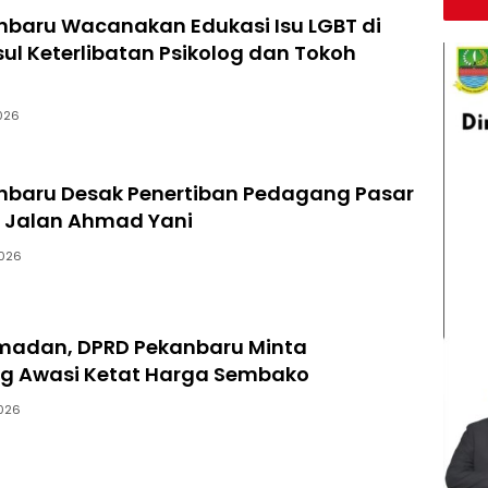
nbaru Wacanakan Edukasi Isu LGBT di
sul Keterlibatan Psikolog dan Tokoh
026
nbaru Desak Penertiban Pedagang Pasar
 Jalan Ahmad Yani
026
madan, DPRD Pekanbaru Minta
ag Awasi Ketat Harga Sembako
026