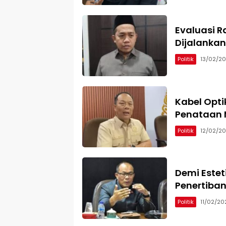
Evaluasi 
Dijalankan
Politik
13/02/2
Kabel Opti
Penataan 
Politik
12/02/2
Demi Estet
Penertiba
Politik
11/02/20