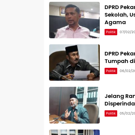
DPRD Peka
Sekolah, U
Agama
Politik
07/02/2
DPRD Peka
Tumpah di
Politik
06/02/2
Jelang Ra
Disperind
Politik
05/02/2