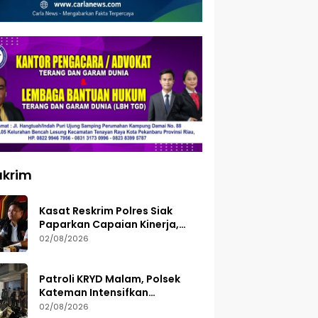
ukrim
Kasat Reskrim Polres Siak
Paparkan Capaian Kinerja,
Tegaskan Siap Terima Kritik
02/08/2026
dan Evaluasi
Patroli KRYD Malam, Polsek
Kateman Intensifkan
Pengamanan Balap Liar
02/08/2026