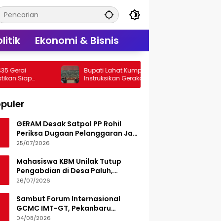
litik
Ekonomi & Bisnis
Bupati Lahat Kumpulkan RT/RW,
Tim Konsul
Instruksikan Gerakan Jumat Bersih
Sekolah di
Cegah Banjir
Tepat Wa
puler
GERAM Desak Satpol PP Rohil
Periksa Dugaan Pelanggaran Jam
Operasional Hiburan Malam
25/07/2026
Mahasiswa KBM Unilak Tutup
Pengabdian di Desa Paluh,
Tinggalkan Jejak Edukasi Hukum
26/07/2026
dan Aksi Sosial
Sambut Forum Internasional
GCMC IMT-GT, Pekanbaru
Matangkan Seluruh Persiapan
04/08/2026