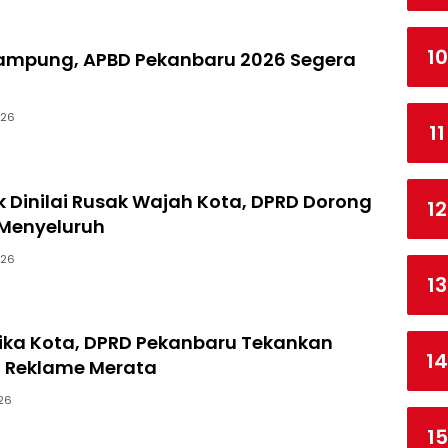
10
Rampung, APBD Pekanbaru 2026 Segera
026
11
k Dinilai Rusak Wajah Kota, DPRD Dorong
12
Menyeluruh
026
13
ika Kota, DPRD Pekanbaru Tekankan
14
n Reklame Merata
26
15