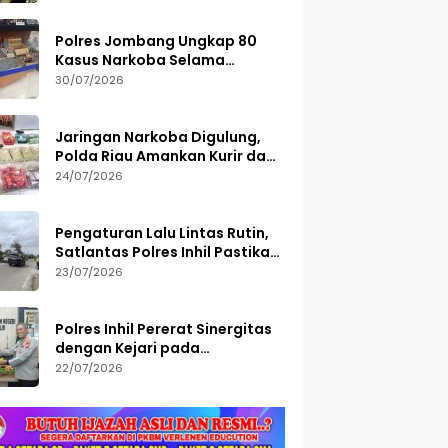
Polres Jombang Ungkap 80
Kasus Narkoba Selama
Semester I 2026, 113 Tersangka
30/07/2026
Diamankan
Jaringan Narkoba Digulung,
Polda Riau Amankan Kurir dan
Sita Barang Bukti Bernilai
24/07/2026
Fantastis
Pengaturan Lalu Lintas Rutin,
Satlantas Polres Inhil Pastikan
Arus Tetap Lancar
23/07/2026
Polres Inhil Pererat Sinergitas
dengan Kejari pada
Peringatan Hari Bakti
22/07/2026
Adhyaksa ke-66