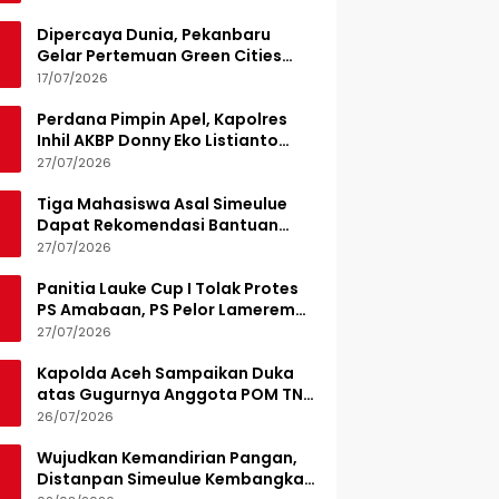
Dipercaya Dunia, Pekanbaru
Gelar Pertemuan Green Cities
Mayor Council IMT-GT 2026
17/07/2026
Perdana Pimpin Apel, Kapolres
Inhil AKBP Donny Eko Listianto
Tekankan Disiplin
27/07/2026
Tiga Mahasiswa Asal Simeulue
Dapat Rekomendasi Bantuan
Pendidikan dari Jamaluddin
27/07/2026
Idham
Panitia Lauke Cup I Tolak Protes
PS Amabaan, PS Pelor Lamerem
Menang WO 3-0
27/07/2026
Kapolda Aceh Sampaikan Duka
atas Gugurnya Anggota POM TNI
Saat Bantu Kejar Bandar Narkoba
26/07/2026
Wujudkan Kemandirian Pangan,
Distanpan Simeulue Kembangkan