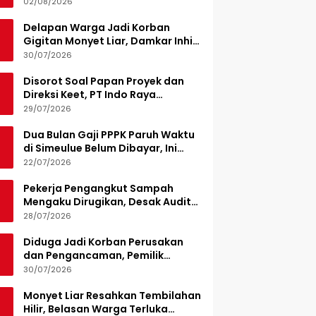
Demplot Hortikultura
02/08/2026
Delapan Warga Jadi Korban
Gigitan Monyet Liar, Damkar Inhil
Turunkan 15 Personel
30/07/2026
Disorot Soal Papan Proyek dan
Direksi Keet, PT Indo Raya
Kabenteng Berikan Penjelasan
29/07/2026
Dua Bulan Gaji PPPK Paruh Waktu
di Simeulue Belum Dibayar, Ini
Penjelasan Sekda
22/07/2026
Pekerja Pengangkut Sampah
Mengaku Dirugikan, Desak Audit
Pengelolaan LPS di Pekanbaru
28/07/2026
Diduga Jadi Korban Perusakan
dan Pengancaman, Pemilik
Armada Sampah Siapkan
30/07/2026
Laporan Polisi
Monyet Liar Resahkan Tembilahan
Hilir, Belasan Warga Terluka