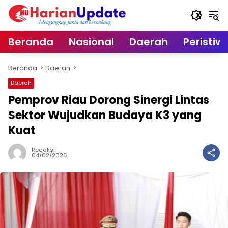
Langsung
ke
konten
Beranda
Nasional
Daerah
Peristiw
Beranda
Daerah
Daerah
Pemprov Riau Dorong Sinergi Lintas
Sektor Wujudkan Budaya K3 yang
Kuat
Redaksi
04/02/2026