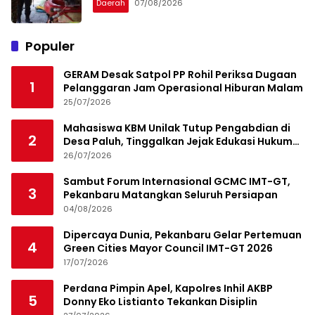
Daerah
07/08/2026
Populer
GERAM Desak Satpol PP Rohil Periksa Dugaan
1
Pelanggaran Jam Operasional Hiburan Malam
25/07/2026
Mahasiswa KBM Unilak Tutup Pengabdian di
2
Desa Paluh, Tinggalkan Jejak Edukasi Hukum
dan Aksi Sosial
26/07/2026
Sambut Forum Internasional GCMC IMT-GT,
3
Pekanbaru Matangkan Seluruh Persiapan
04/08/2026
Dipercaya Dunia, Pekanbaru Gelar Pertemuan
4
Green Cities Mayor Council IMT-GT 2026
17/07/2026
Perdana Pimpin Apel, Kapolres Inhil AKBP
5
Donny Eko Listianto Tekankan Disiplin