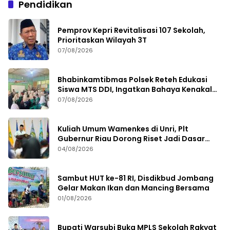
Pendidikan
Pemprov Kepri Revitalisasi 107 Sekolah,
Prioritaskan Wilayah 3T
07/08/2026
Bhabinkamtibmas Polsek Reteh Edukasi
Siswa MTS DDI, Ingatkan Bahaya Kenakalan
Remaja
07/08/2026
Kuliah Umum Wamenkes di Unri, Plt
Gubernur Riau Dorong Riset Jadi Dasar
Kebijakan Kesehatan
04/08/2026
Sambut HUT ke-81 RI, Disdikbud Jombang
Gelar Makan Ikan dan Mancing Bersama
01/08/2026
Bupati Warsubi Buka MPLS Sekolah Rakyat