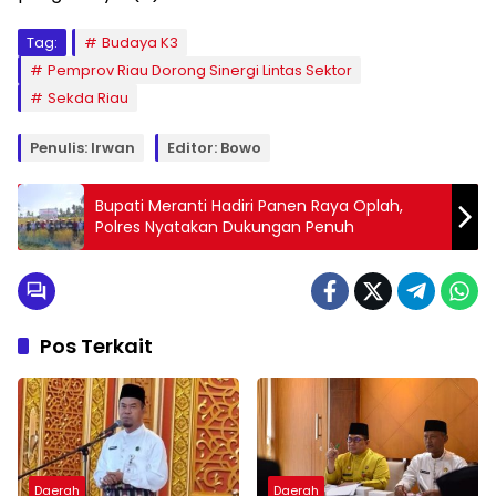
Tag:
Budaya K3
Pemprov Riau Dorong Sinergi Lintas Sektor
Sekda Riau
Penulis: Irwan
Editor: Bowo
Bupati Meranti Hadiri Panen Raya Oplah,
Polres Nyatakan Dukungan Penuh
Pos Terkait
Daerah
Daerah