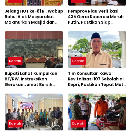
Jelang HUT ke-81 RI, Wabup
Pemprov Riau Verifikasi
Rohul Ajak Masyarakat
435 Gerai Koperasi Merah
Makmurkan Masjid dan
Putih, Pastikan Siap
Perkuat Ukhuwah
Beroperasi
Daerah
Daerah
Bupati Lahat Kumpulkan
Tim Konsultan Kawal
RT/RW, Instruksikan
Revitalisasi 107 Sekolah di
Gerakan Jumat Bersih
Kepri, Pastikan Tepat Mutu
Cegah Banjir
dan Tepat Waktu
Daerah
Daerah