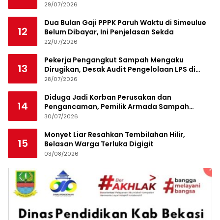
29/07/2026
Dua Bulan Gaji PPPK Paruh Waktu di Simeulue
12
Belum Dibayar, Ini Penjelasan Sekda
22/07/2026
Pekerja Pengangkut Sampah Mengaku
13
Dirugikan, Desak Audit Pengelolaan LPS di
Pekanbaru
28/07/2026
Diduga Jadi Korban Perusakan dan
14
Pengancaman, Pemilik Armada Sampah
Siapkan Laporan Polisi
30/07/2026
Monyet Liar Resahkan Tembilahan Hilir,
15
Belasan Warga Terluka Digigit
03/08/2026