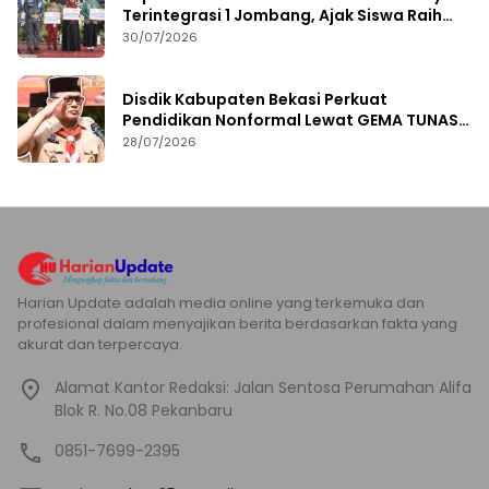
Terintegrasi 1 Jombang, Ajak Siswa Raih
Prestasi
30/07/2026
Disdik Kabupaten Bekasi Perkuat
Pendidikan Nonformal Lewat GEMA TUNAS
2026
28/07/2026
Harian Update adalah media online yang terkemuka dan
profesional dalam menyajikan berita berdasarkan fakta yang
akurat dan terpercaya.
Alamat Kantor Redaksi: Jalan Sentosa Perumahan Alifa
Blok R. No.08 Pekanbaru
0851-7699-2395