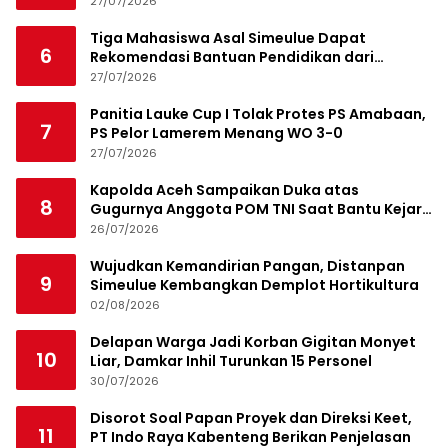
27/07/2026
Tiga Mahasiswa Asal Simeulue Dapat
6
Rekomendasi Bantuan Pendidikan dari
Jamaluddin Idham
27/07/2026
Panitia Lauke Cup I Tolak Protes PS Amabaan,
7
PS Pelor Lamerem Menang WO 3-0
27/07/2026
Kapolda Aceh Sampaikan Duka atas
8
Gugurnya Anggota POM TNI Saat Bantu Kejar
Bandar Narkoba
26/07/2026
Wujudkan Kemandirian Pangan, Distanpan
9
Simeulue Kembangkan Demplot Hortikultura
02/08/2026
Delapan Warga Jadi Korban Gigitan Monyet
10
Liar, Damkar Inhil Turunkan 15 Personel
30/07/2026
Disorot Soal Papan Proyek dan Direksi Keet,
11
PT Indo Raya Kabenteng Berikan Penjelasan