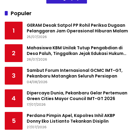
Populer
GERAM Desak Satpol PP Rohil Periksa Dugaan
1
Pelanggaran Jam Operasional Hiburan Malam
25/07/2026
Mahasiswa KBM Unilak Tutup Pengabdian di
2
Desa Paluh, Tinggalkan Jejak Edukasi Hukum
dan Aksi Sosial
26/07/2026
Sambut Forum Internasional GCMC IMT-GT,
3
Pekanbaru Matangkan Seluruh Persiapan
04/08/2026
Dipercaya Dunia, Pekanbaru Gelar Pertemuan
4
Green Cities Mayor Council IMT-GT 2026
17/07/2026
Perdana Pimpin Apel, Kapolres Inhil AKBP
5
Donny Eko Listianto Tekankan Disiplin
27/07/2026