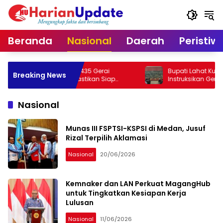
Langsung
ke
konten
Beranda
Nasional
Daerah
Peristiw
Verifikasi 435 Gerai
Bupati Lahat Kumpulkan RT/RW,
Breaking News
h Putih, Pastikan Siap
Instruksikan Gerakan Jumat Bersih
Cegah Banjir
Nasional
Munas III FSPTSI-KSPSI di Medan, Jusuf
Rizal Terpilih Aklamasi
Nasional
20/06/2026
Kemnaker dan LAN Perkuat MagangHub
untuk Tingkatkan Kesiapan Kerja
Lulusan
Nasional
11/06/2026