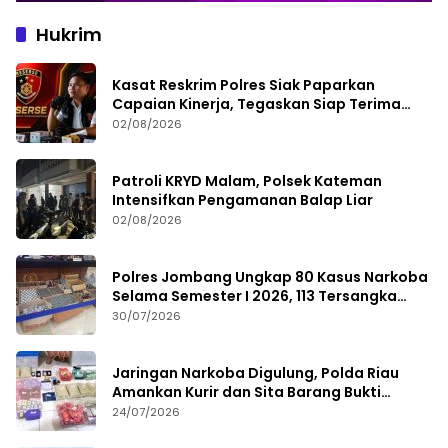
Hukrim
Kasat Reskrim Polres Siak Paparkan
Capaian Kinerja, Tegaskan Siap Terima
Kritik dan Evaluasi
02/08/2026
Patroli KRYD Malam, Polsek Kateman
Intensifkan Pengamanan Balap Liar
02/08/2026
Polres Jombang Ungkap 80 Kasus Narkoba
Selama Semester I 2026, 113 Tersangka
Diamankan
30/07/2026
Jaringan Narkoba Digulung, Polda Riau
Amankan Kurir dan Sita Barang Bukti
Bernilai Fantastis
24/07/2026