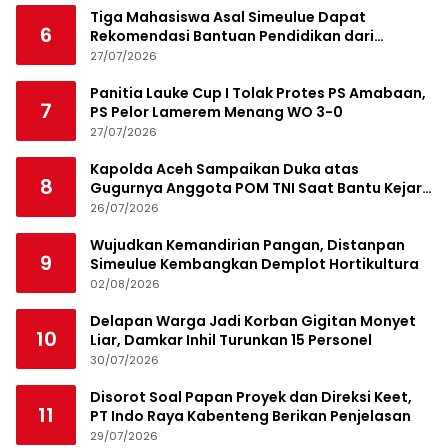
Tiga Mahasiswa Asal Simeulue Dapat
6
Rekomendasi Bantuan Pendidikan dari
Jamaluddin Idham
27/07/2026
Panitia Lauke Cup I Tolak Protes PS Amabaan,
7
PS Pelor Lamerem Menang WO 3-0
27/07/2026
Kapolda Aceh Sampaikan Duka atas
8
Gugurnya Anggota POM TNI Saat Bantu Kejar
Bandar Narkoba
26/07/2026
Wujudkan Kemandirian Pangan, Distanpan
9
Simeulue Kembangkan Demplot Hortikultura
02/08/2026
Delapan Warga Jadi Korban Gigitan Monyet
10
Liar, Damkar Inhil Turunkan 15 Personel
30/07/2026
Disorot Soal Papan Proyek dan Direksi Keet,
11
PT Indo Raya Kabenteng Berikan Penjelasan
29/07/2026