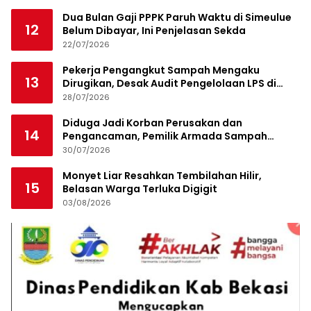
Dua Bulan Gaji PPPK Paruh Waktu di Simeulue
12
Belum Dibayar, Ini Penjelasan Sekda
22/07/2026
Pekerja Pengangkut Sampah Mengaku
13
Dirugikan, Desak Audit Pengelolaan LPS di
Pekanbaru
28/07/2026
Diduga Jadi Korban Perusakan dan
14
Pengancaman, Pemilik Armada Sampah
Siapkan Laporan Polisi
30/07/2026
Monyet Liar Resahkan Tembilahan Hilir,
15
Belasan Warga Terluka Digigit
03/08/2026