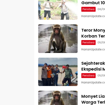
Gambut 10
Peristiwa
06/0
HarianUpdate.com 
Teror Mony
Korban Te
Peristiwa
05/0
HarianUpdate.com
Sejahterak
Ekspedisi M
Peristiwa
05/0
HarianUpdate.com 
Monyet Lia
Warga Terl