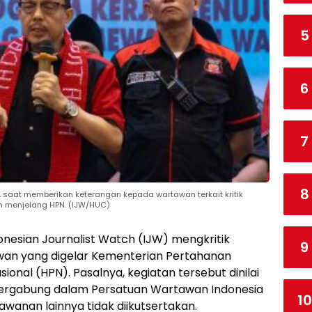
5
6
7
8
H, saat memberikan keterangan kepada wartawan terkait kritik
 menjelang HPN. (IJW/HUC)
onesian Journalist Watch (IJW) mengkritik
9
wan yang digelar Kementerian Pertahanan
onal (HPN). Pasalnya, kegiatan tersebut dinilai
ergabung dalam Persatuan Wartawan Indonesia
10
wanan lainnya tidak diikutsertakan.