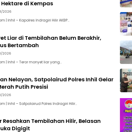
 Hektare di Kempas
8/2026
| Inhil – Kapolres Indragiri Hilir AKBP…
et Liar di Tembilahan Belum Berakhir,
rus Bertambah
8/2026
 | Inhil – Teror monyet liar yang…
an Nelayan, Satpolairud Polres Inhil Gelar
erah Putih Presisi
8/2026
| Inhil – Satpolairud Polres Indragiri Hilir…
r Resahkan Tembilahan Hilir, Belasan
uka Digigit