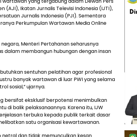
si wartawan yang tergabung dalam Dewan Pers
n (AJI), Ikatan Jurnalis Televisi Indonesia (IJTI),
ersatuan Jurnalis Indonesia (PJI). Sementara
ntaranya Perkumpulan Wartawan Media Online
at negara, Menteri Pertahanan seharusnya
litas dalam membangun hubungan dengan insan
butuhkan sentuhan pelatihan agar profesional
. Justru banyak wartawan di luar PWI yang selama
ol sosial,” ujarnya.
ang bersifat eksklusif berpotensi menimbulkan
u di balik pelaksanaannya. Karena itu, IJW
elasan terbuka kepada publik terkait dasar
elibatkan satu organisasi kewartawanan.
 netral dan tidak memunculkan kesan