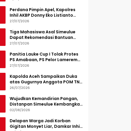
Perdana Pimpin Apel, Kapolres
Inhil AKBP Donny Eko Listianto
Tekankan Disiplin
27/07/2026
Tiga Mahasiswa Asal Simeulue
Dapat Rekomendasi Bantuan
Pendidikan dari Jamaluddin
27/07/2026
Idham
Panitia Lauke Cup I Tolak Protes
PS Amabaan, PS Pelor Lamerem
Menang WO 3-0
27/07/2026
Kapolda Aceh Sampaikan Duka
atas Gugurnya Anggota POM TNI
Saat Bantu Kejar Bandar Narkoba
26/07/2026
Wujudkan Kemandirian Pangan,
Distanpan Simeulue Kembangkan
Demplot Hortikultura
02/08/2026
Delapan Warga Jadi Korban
Gigitan Monyet Liar, Damkar Inhil