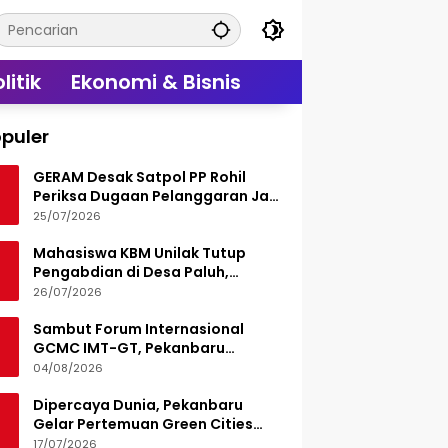
litik
Ekonomi & Bisnis
puler
GERAM Desak Satpol PP Rohil
Periksa Dugaan Pelanggaran Jam
Operasional Hiburan Malam
25/07/2026
Mahasiswa KBM Unilak Tutup
Pengabdian di Desa Paluh,
Tinggalkan Jejak Edukasi Hukum
26/07/2026
dan Aksi Sosial
Sambut Forum Internasional
GCMC IMT-GT, Pekanbaru
Matangkan Seluruh Persiapan
04/08/2026
Dipercaya Dunia, Pekanbaru
Gelar Pertemuan Green Cities
Mayor Council IMT-GT 2026
17/07/2026