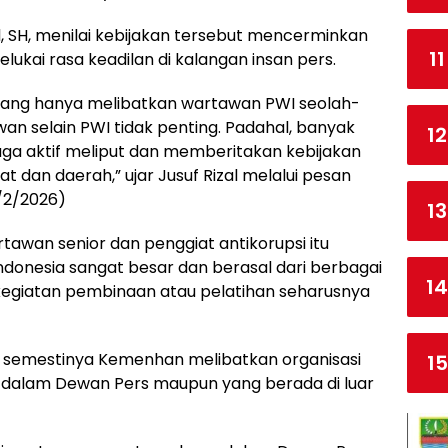
, SH, menilai kebijakan tersebut mencerminkan
11
elukai rasa keadilan di kalangan insan pers.
yang hanya melibatkan wartawan PWI seolah-
n selain PWI tidak penting. Padahal, banyak
12
juga aktif meliput dan memberitakan kebijakan
an daerah,” ujar Jusuf Rizal melalui pesan
/2/2026)
13
rtawan senior dan penggiat antikorupsi itu
donesia sangat besar dan berasal dari berbagai
14
, kegiatan pembinaan atau pelatihan seharusnya
tif, semestinya Kemenhan melibatkan organisasi
15
g dalam Dewan Pers maupun yang berada di luar