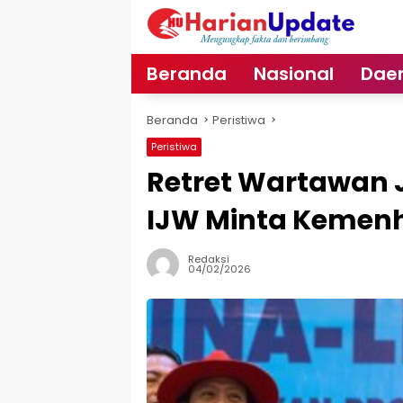
Langsung
ke
konten
Beranda
Nasional
Dae
Beranda
Peristiwa
Peristiwa
Retret Wartawan J
IJW Minta Kemenh
Redaksi
04/02/2026