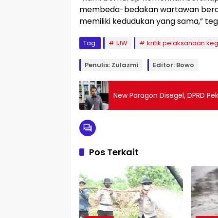
membeda-bedakan wartawan berdasar
memiliki kedudukan yang sama,” teg
Tag:
IJW
kritik pelaksanaan ke
Penulis: Zulazmi
Editor: Bowo
New Paragon Disegel, DPRD P
Pos Terkait