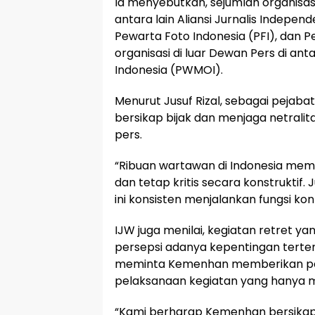
Ia menyebutkan, sejumlah organisa
antara lain Aliansi Jurnalis Independe
Pewarta Foto Indonesia (PFI), dan P
organisasi di luar Dewan Pers di a
Indonesia (PWMOI).
Menurut Jusuf Rizal, sebagai pejab
bersikap bijak dan menjaga netra
pers.
“Ribuan wartawan di Indonesia mem
dan tetap kritis secara konstruktif
ini konsisten menjalankan fungsi kontr
IJW juga menilai, kegiatan retret y
persepsi adanya kepentingan tertent
meminta Kemenhan memberikan penj
pelaksanaan kegiatan yang hanya m
“Kami berharap Kemenhan bersikap