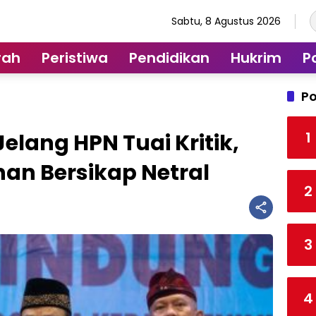
Sabtu, 8 Agustus 2026
rah
Peristiwa
Pendidikan
Hukrim
Po
Po
1
elang HPN Tuai Kritik,
an Bersikap Netral
2
3
4