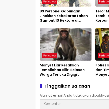
Peristiwa
Peristi
89 Personel Gabungan
Teror M
Jinakkan Kebakaran Lahan
Tembila
Gambut 10 Hektare di
Korban
Kempas
Peristiwa
Peristi
Monyet Liar Resahkan
Polres 
Tembilahan Hilir, Belasan
dan Ti
Warga Terluka Digigit
Monyet
Warga 
Tinggalkan Balasan
Alamat email Anda tidak akan dipublikasi