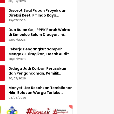
Turunkan 15 Personel
30/07/2026
Disorot Soal Papan Proyek dan
Direksi Keet, PT Indo Raya
Kabenteng Berikan Penjelasan
29/07/2026
Dua Bulan Gaji PPPK Paruh Waktu
di Simeulue Belum Dibayar, Ini
Penjelasan Sekda
22/07/2026
Pekerja Pengangkut Sampah
Mengaku Dirugikan, Desak Audit
Pengelolaan LPS di Pekanbaru
28/07/2026
Diduga Jadi Korban Perusakan
dan Pengancaman, Pemilik
Armada Sampah Siapkan
30/07/2026
Laporan Polisi
Monyet Liar Resahkan Tembilahan
Hilir, Belasan Warga Terluka
Digigit
03/08/2026