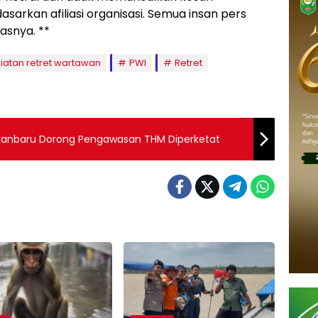
kan afiliasi organisasi. Semua insan pers
asnya. **
giatan retret wartawan
PWI
Retret
ekanbaru Dorong Pengawasan THM Diperketat