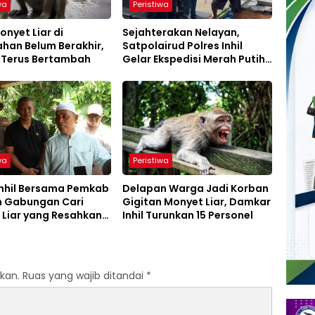
wa
Peristiwa
onyet Liar di
Sejahterakan Nelayan,
han Belum Berakhir,
Satpolairud Polres Inhil
 Terus Bertambah
Gelar Ekspedisi Merah Putih
Presisi
wa
Peristiwa
Inhil Bersama Pemkab
Delapan Warga Jadi Korban
m Gabungan Cari
Gigitan Monyet Liar, Damkar
 Liar yang Resahkan
Inhil Turunkan 15 Personel
Tembilahan
kan.
Ruas yang wajib ditandai
*