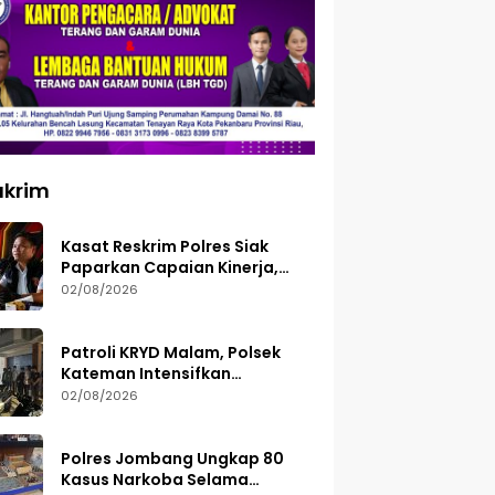
ukrim
Kasat Reskrim Polres Siak
Paparkan Capaian Kinerja,
Tegaskan Siap Terima Kritik
02/08/2026
dan Evaluasi
Patroli KRYD Malam, Polsek
Kateman Intensifkan
Pengamanan Balap Liar
02/08/2026
Polres Jombang Ungkap 80
Kasus Narkoba Selama