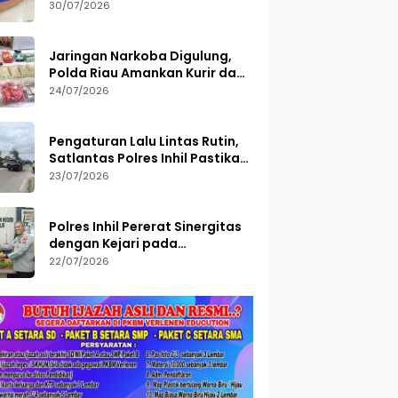
Semester I 2026, 113 Tersangka
30/07/2026
Diamankan
Jaringan Narkoba Digulung,
Polda Riau Amankan Kurir dan
Sita Barang Bukti Bernilai
24/07/2026
Fantastis
Pengaturan Lalu Lintas Rutin,
Satlantas Polres Inhil Pastikan
Arus Tetap Lancar
23/07/2026
Polres Inhil Pererat Sinergitas
dengan Kejari pada
Peringatan Hari Bakti
22/07/2026
Adhyaksa ke-66