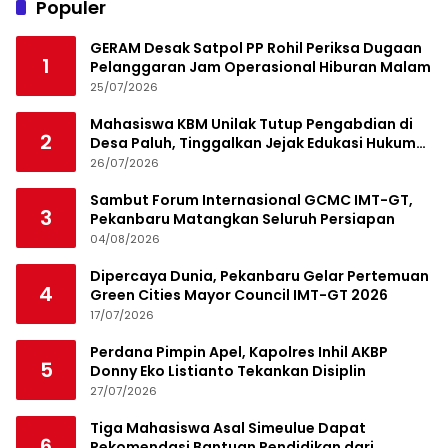
Populer
GERAM Desak Satpol PP Rohil Periksa Dugaan
1
Pelanggaran Jam Operasional Hiburan Malam
25/07/2026
Mahasiswa KBM Unilak Tutup Pengabdian di
2
Desa Paluh, Tinggalkan Jejak Edukasi Hukum
dan Aksi Sosial
26/07/2026
Sambut Forum Internasional GCMC IMT-GT,
3
Pekanbaru Matangkan Seluruh Persiapan
04/08/2026
Dipercaya Dunia, Pekanbaru Gelar Pertemuan
4
Green Cities Mayor Council IMT-GT 2026
17/07/2026
Perdana Pimpin Apel, Kapolres Inhil AKBP
5
Donny Eko Listianto Tekankan Disiplin
27/07/2026
Tiga Mahasiswa Asal Simeulue Dapat
6
Rekomendasi Bantuan Pendidikan dari