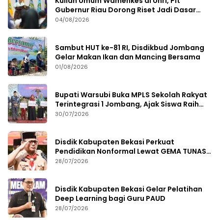
Kuliah Umum Wamenkes di Unri, Plt
Gubernur Riau Dorong Riset Jadi Dasar
Kebijakan Kesehatan
04/08/2026
Sambut HUT ke-81 RI, Disdikbud Jombang
Gelar Makan Ikan dan Mancing Bersama
01/08/2026
Bupati Warsubi Buka MPLS Sekolah Rakyat
Terintegrasi 1 Jombang, Ajak Siswa Raih
Prestasi
30/07/2026
Disdik Kabupaten Bekasi Perkuat
Pendidikan Nonformal Lewat GEMA TUNAS
2026
28/07/2026
Disdik Kabupaten Bekasi Gelar Pelatihan
Deep Learning bagi Guru PAUD
28/07/2026