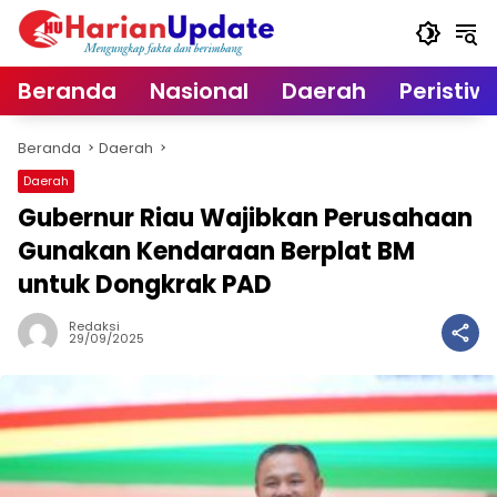
Langsung
ke
konten
Beranda
Nasional
Daerah
Peristiw
Beranda
Daerah
Daerah
Gubernur Riau Wajibkan Perusahaan
Gunakan Kendaraan Berplat BM
untuk Dongkrak PAD
Redaksi
29/09/2025