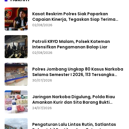
Kasat Reskrim Polres Siak Paparkan
Capaian Kinerja, Tegaskan Siap Terima
Kritik dan Evaluasi
02/08/2026
Patroli KRYD Malam, Polsek Kateman
Intensifkan Pengamanan Balap Liar
02/08/2026
Polres Jombang Ungkap 80 Kasus Narkoba
Selama Semester I 2026, 113 Tersangka
Diamankan
30/07/2026
Jaringan Narkoba Digulung, Polda Riau
Amankan Kurir dan Sita Barang Bukti
Bernilai Fantastis
24/07/2026
Pengaturan Lalu Lintas Rutin, Satlantas