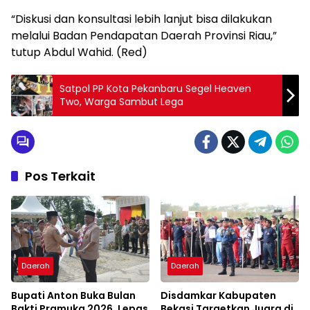
“Diskusi dan konsultasi lebih lanjut bisa dilakukan
melalui Badan Pendapatan Daerah Provinsi Riau,”
tutup Abdul Wahid. (Red)
Satpol PP Kota Pekanbaru Segel Heaven
Two, Warga Sambut Lega
Pos Terkait
Daerah
Daerah
Bupati Anton Buka Bulan
Disdamkar Kabupaten
Bakti Pramuka 2026, Lepas
Bekasi Targetkan Juara di