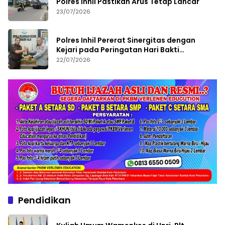
Polres Inhil Pastikan Arus Tetap Lancar
23/07/2026
Polres Inhil Pererat Sinergitas dengan
Kejari pada Peringatan Hari Bakti
Adhyaksa ke-66
22/07/2026
Pendidikan