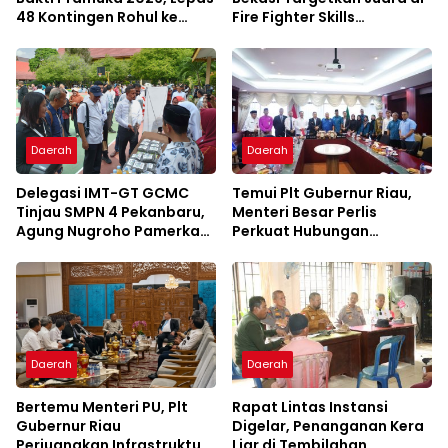
48 Kontingen Rohul ke
Fire Fighter Skills
Jambore Nasional
Competition Jawa Barat
2027
Daerah
Daerah
Delegasi IMT-GT GCMC
Temui Plt Gubernur Riau,
Tinjau SMPN 4 Pekanbaru,
Menteri Besar Perlis
Agung Nugroho Pamerkan
Perkuat Hubungan
Konsep Green School
Serumpun Lewat IMT-GT
Daerah
Daerah
Bertemu Menteri PU, Plt
Rapat Lintas Instansi
Gubernur Riau
Digelar, Penanganan Kera
Perjuangkan Infrastruktur
Liar di Tembilahan