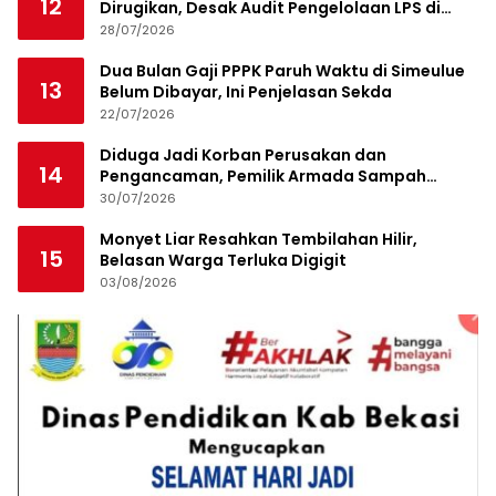
12
Dirugikan, Desak Audit Pengelolaan LPS di
Pekanbaru
28/07/2026
Dua Bulan Gaji PPPK Paruh Waktu di Simeulue
13
Belum Dibayar, Ini Penjelasan Sekda
22/07/2026
Diduga Jadi Korban Perusakan dan
14
Pengancaman, Pemilik Armada Sampah
Siapkan Laporan Polisi
30/07/2026
Monyet Liar Resahkan Tembilahan Hilir,
15
Belasan Warga Terluka Digigit
03/08/2026