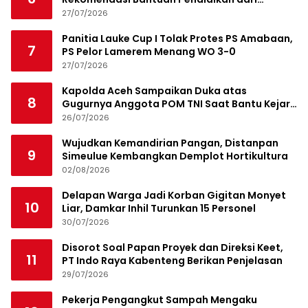
Jamaluddin Idham
27/07/2026
Panitia Lauke Cup I Tolak Protes PS Amabaan,
7
PS Pelor Lamerem Menang WO 3-0
27/07/2026
Kapolda Aceh Sampaikan Duka atas
8
Gugurnya Anggota POM TNI Saat Bantu Kejar
Bandar Narkoba
26/07/2026
Wujudkan Kemandirian Pangan, Distanpan
9
Simeulue Kembangkan Demplot Hortikultura
02/08/2026
Delapan Warga Jadi Korban Gigitan Monyet
10
Liar, Damkar Inhil Turunkan 15 Personel
30/07/2026
Disorot Soal Papan Proyek dan Direksi Keet,
11
PT Indo Raya Kabenteng Berikan Penjelasan
29/07/2026
Pekerja Pengangkut Sampah Mengaku