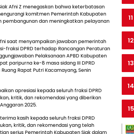
i Siak Afni Z menegaskan bahwa keterbatasan
n mengurangi komitmen Pemerintah Kabupaten
11
n pembangunan dan meningkatkan pelayanan
12
Afni saat menyampaikan jawaban pemerintah
i-fraksi DPRD terhadap Rancangan Peraturan
nggungjawaban Pelaksanaan APBD Kabupaten
13
at paripurna ke-8 masa sidang III DPRD
i Ruang Rapat Putri Kacamayang, Senin
14
kan apresiasi kepada seluruh fraksi DPRD
an, kritik, dan rekomendasi yang diberikan
Anggaran 2025.
15
erima kasih kepada seluruh fraksi DPRD
kan, kritik, dan rekomendasi yang telah
atian serius Pemerintah Kabupaten Siak dalam