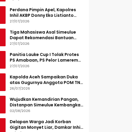
Perdana Pimpin Apel, Kapolres
Inhil AKBP Donny Eko Listianto
Tekankan Disiplin
27/07/2026
Tiga Mahasiswa Asal Simeulue
Dapat Rekomendasi Bantuan
Pendidikan dari Jamaluddin
27/07/2026
Idham
Panitia Lauke Cup I Tolak Protes
PS Amabaan, PS Pelor Lamerem
Menang WO 3-0
27/07/2026
Kapolda Aceh Sampaikan Duka
atas Gugurnya Anggota POM TNI
Saat Bantu Kejar Bandar Narkoba
26/07/2026
Wujudkan Kemandirian Pangan,
Distanpan Simeulue Kembangkan
Demplot Hortikultura
02/08/2026
Delapan Warga Jadi Korban
Gigitan Monyet Liar, Damkar Inhil