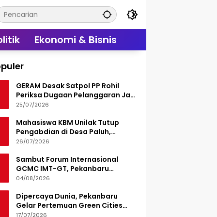
litik
Ekonomi & Bisnis
puler
GERAM Desak Satpol PP Rohil
Periksa Dugaan Pelanggaran Jam
Operasional Hiburan Malam
25/07/2026
Mahasiswa KBM Unilak Tutup
Pengabdian di Desa Paluh,
Tinggalkan Jejak Edukasi Hukum
26/07/2026
dan Aksi Sosial
Sambut Forum Internasional
GCMC IMT-GT, Pekanbaru
Matangkan Seluruh Persiapan
04/08/2026
Dipercaya Dunia, Pekanbaru
Gelar Pertemuan Green Cities
Mayor Council IMT-GT 2026
17/07/2026