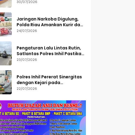
Semester I 2026, 113 Tersangka
30/07/2026
Diamankan
Jaringan Narkoba Digulung,
Polda Riau Amankan Kurir dan
Sita Barang Bukti Bernilai
24/07/2026
Fantastis
Pengaturan Lalu Lintas Rutin,
Satlantas Polres Inhil Pastikan
Arus Tetap Lancar
23/07/2026
Polres Inhil Pererat Sinergitas
dengan Kejari pada
Peringatan Hari Bakti
22/07/2026
Adhyaksa ke-66