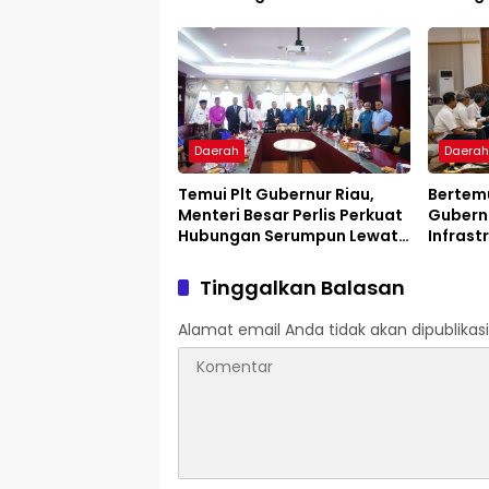
Jambore Nasional
Compet
2027
Daerah
Daera
Temui Plt Gubernur Riau,
Bertemu
Menteri Besar Perlis Perkuat
Gubern
Hubungan Serumpun Lewat
Infrast
IMT-GT
Pekanb
Tinggalkan Balasan
Alamat email Anda tidak akan dipublikasi