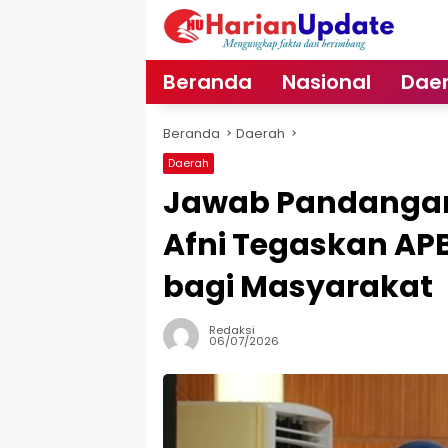
Langsung
ke
konten
Beranda
Nasional
Dae
Beranda
Daerah
Daerah
Jawab Pandangan 
Afni Tegaskan A
bagi Masyarakat
Redaksi
06/07/2026