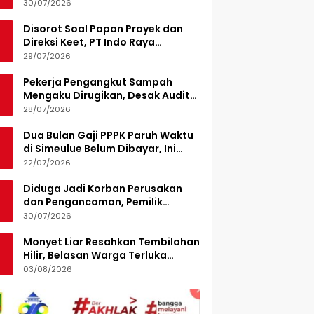
Turunkan 15 Personel
30/07/2026
Disorot Soal Papan Proyek dan
Direksi Keet, PT Indo Raya
Kabenteng Berikan Penjelasan
29/07/2026
Pekerja Pengangkut Sampah
Mengaku Dirugikan, Desak Audit
Pengelolaan LPS di Pekanbaru
28/07/2026
Dua Bulan Gaji PPPK Paruh Waktu
di Simeulue Belum Dibayar, Ini
Penjelasan Sekda
22/07/2026
Diduga Jadi Korban Perusakan
dan Pengancaman, Pemilik
Armada Sampah Siapkan
30/07/2026
Laporan Polisi
Monyet Liar Resahkan Tembilahan
Hilir, Belasan Warga Terluka
Digigit
03/08/2026