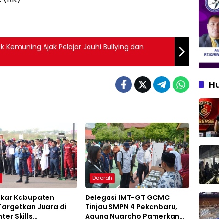
k Kemuning Ajak Pelajar Jauhi Bullying dan
H
h
Daerah
kar Kabupaten
Delegasi IMT-GT GCMC
Targetkan Juara di
Tinjau SMPN 4 Pekanbaru,
hter Skills
Agung Nugroho Pamerkan