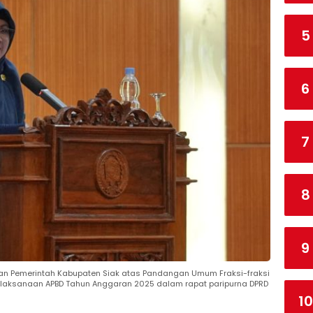
5
6
7
8
9
aban Pemerintah Kabupaten Siak atas Pandangan Umum Fraksi-fraksi
laksanaan APBD Tahun Anggaran 2025 dalam rapat paripurna DPRD
10