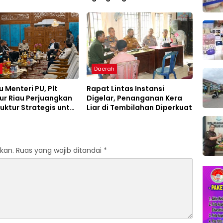
ition Jawa Barat
Konsep Green School
h
Daerah
 Menteri PU, Plt
Rapat Lintas Instansi
ur Riau Perjuangkan
Digelar, Penanganan Kera
ruktur Strategis untuk
Liar di Tembilahan Diperkuat
aru
kan.
Ruas yang wajib ditandai
*