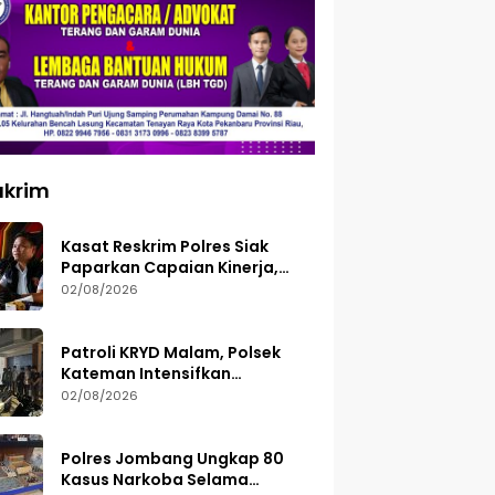
ukrim
Kasat Reskrim Polres Siak
Paparkan Capaian Kinerja,
Tegaskan Siap Terima Kritik
02/08/2026
dan Evaluasi
Patroli KRYD Malam, Polsek
Kateman Intensifkan
Pengamanan Balap Liar
02/08/2026
Polres Jombang Ungkap 80
Kasus Narkoba Selama