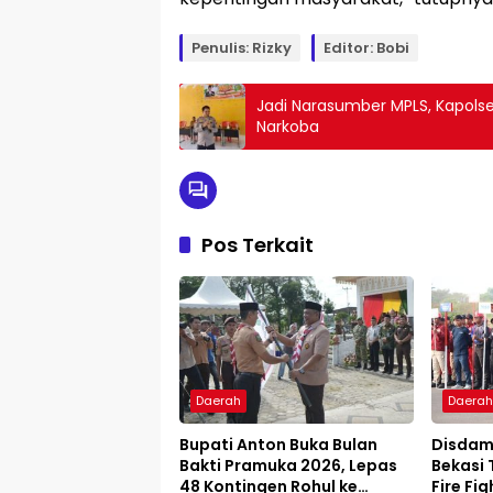
Penulis: Rizky
Editor: Bobi
Jadi Narasumber MPLS, Kapolse
Narkoba
Pos Terkait
Daerah
Daera
Bupati Anton Buka Bulan
Disdam
Bakti Pramuka 2026, Lepas
Bekasi 
48 Kontingen Rohul ke
Fire Fig