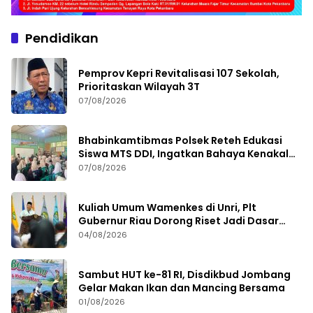
Pendidikan
Pemprov Kepri Revitalisasi 107 Sekolah,
Prioritaskan Wilayah 3T
07/08/2026
Bhabinkamtibmas Polsek Reteh Edukasi
Siswa MTS DDI, Ingatkan Bahaya Kenakalan
Remaja
07/08/2026
Kuliah Umum Wamenkes di Unri, Plt
Gubernur Riau Dorong Riset Jadi Dasar
Kebijakan Kesehatan
04/08/2026
Sambut HUT ke-81 RI, Disdikbud Jombang
Gelar Makan Ikan dan Mancing Bersama
01/08/2026