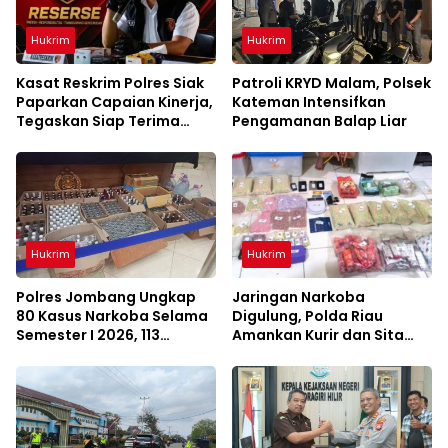
Hukrim
Hukrim
Kasat Reskrim Polres Siak
Patroli KRYD Malam, Polsek
Paparkan Capaian Kinerja,
Kateman Intensifkan
Tegaskan Siap Terima
Pengamanan Balap Liar
Kritik dan Evaluasi
Hukrim
Hukrim
Polres Jombang Ungkap
Jaringan Narkoba
80 Kasus Narkoba Selama
Digulung, Polda Riau
Semester I 2026, 113
Amankan Kurir dan Sita
Tersangka Diamankan
Barang Bukti Bernilai
Fantastis