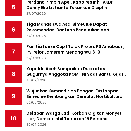
Perdana Pimpin Apel, Kapolres Inhil AKBP
5
Donny Eko Listianto Tekankan Disiplin
27/07/2026
Tiga Mahasiswa Asal Simeulue Dapat
6
Rekomendasi Bantuan Pendidikan dari
Jamaluddin Idham
27/07/2026
Panitia Lauke Cup I Tolak Protes PS Amabaan,
7
PS Pelor Lamerem Menang WO 3-0
27/07/2026
Kapolda Aceh Sampaikan Duka atas
8
Gugurnya Anggota POM TNI Saat Bantu Kejar
Bandar Narkoba
26/07/2026
Wujudkan Kemandirian Pangan, Distanpan
9
Simeulue Kembangkan Demplot Hortikultura
02/08/2026
Delapan Warga Jadi Korban Gigitan Monyet
10
Liar, Damkar Inhil Turunkan 15 Personel
30/07/2026