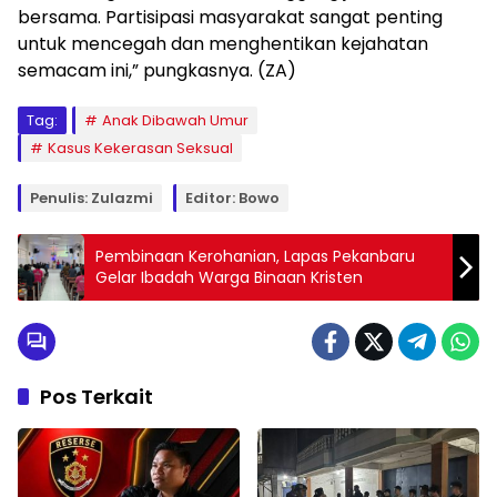
bersama. Partisipasi masyarakat sangat penting
untuk mencegah dan menghentikan kejahatan
semacam ini,” pungkasnya. (ZA)
Tag:
Anak Dibawah Umur
Kasus Kekerasan Seksual
Penulis: Zulazmi
Editor: Bowo
Pembinaan Kerohanian, Lapas Pekanbaru
Gelar Ibadah Warga Binaan Kristen
Pos Terkait