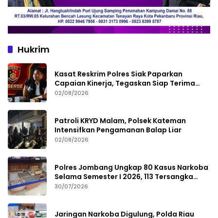
Hukrim
Kasat Reskrim Polres Siak Paparkan
Capaian Kinerja, Tegaskan Siap Terima
Kritik dan Evaluasi
02/08/2026
Patroli KRYD Malam, Polsek Kateman
Intensifkan Pengamanan Balap Liar
02/08/2026
Polres Jombang Ungkap 80 Kasus Narkoba
Selama Semester I 2026, 113 Tersangka
Diamankan
30/07/2026
Jaringan Narkoba Digulung, Polda Riau