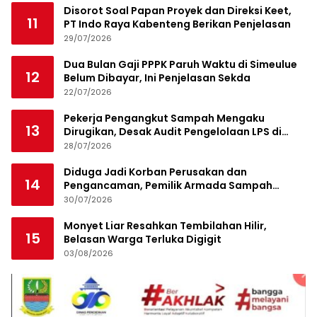
Disorot Soal Papan Proyek dan Direksi Keet,
11
PT Indo Raya Kabenteng Berikan Penjelasan
29/07/2026
Dua Bulan Gaji PPPK Paruh Waktu di Simeulue
12
Belum Dibayar, Ini Penjelasan Sekda
22/07/2026
Pekerja Pengangkut Sampah Mengaku
13
Dirugikan, Desak Audit Pengelolaan LPS di
Pekanbaru
28/07/2026
Diduga Jadi Korban Perusakan dan
14
Pengancaman, Pemilik Armada Sampah
Siapkan Laporan Polisi
30/07/2026
Monyet Liar Resahkan Tembilahan Hilir,
15
Belasan Warga Terluka Digigit
03/08/2026