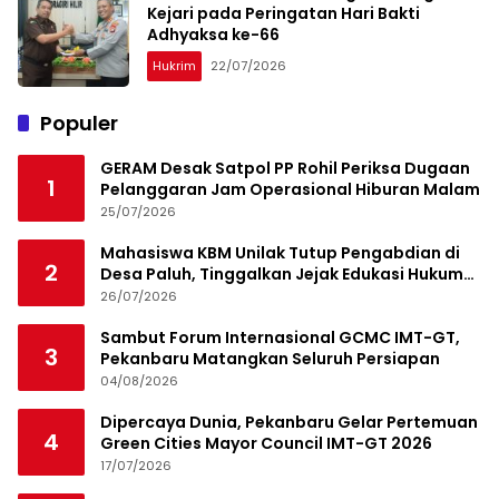
Kejari pada Peringatan Hari Bakti
Adhyaksa ke-66
Hukrim
22/07/2026
Populer
GERAM Desak Satpol PP Rohil Periksa Dugaan
1
Pelanggaran Jam Operasional Hiburan Malam
25/07/2026
Mahasiswa KBM Unilak Tutup Pengabdian di
2
Desa Paluh, Tinggalkan Jejak Edukasi Hukum
dan Aksi Sosial
26/07/2026
Sambut Forum Internasional GCMC IMT-GT,
3
Pekanbaru Matangkan Seluruh Persiapan
04/08/2026
Dipercaya Dunia, Pekanbaru Gelar Pertemuan
4
Green Cities Mayor Council IMT-GT 2026
17/07/2026