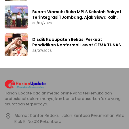
Bupati Warsubi Buka MPLS Sekolah Rakyat
Terintegrasi 1 Jombang, Ajak Siswa Raih
Prestasi
30/07/2026
Disdik Kabupaten Bekasi Perkuat
Pendidikan Nonformal Lewat GEMA TUNAS
2026
28/07/2026
Harian Update adalah media online yang terkemuka dan
profesional dalam menyajikan berita berdasarkan fakta yang
akurat dan terpercaya.
Alamat Kantor Redaksi: Jalan Sentosa Perumahan Alifa
Blok R. No.08 Pekanbaru