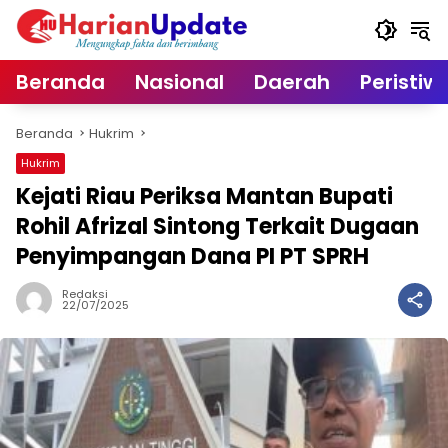
Langsung
ke
konten
Beranda
Nasional
Daerah
Peristiw
Beranda
Hukrim
Hukrim
Kejati Riau Periksa Mantan Bupati
Rohil Afrizal Sintong Terkait Dugaan
Penyimpangan Dana PI PT SPRH
Redaksi
22/07/2025