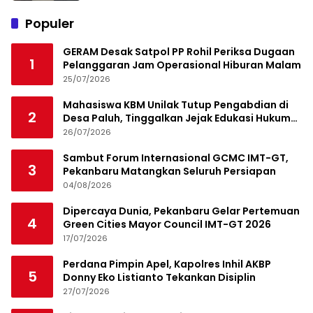
Populer
GERAM Desak Satpol PP Rohil Periksa Dugaan
1
Pelanggaran Jam Operasional Hiburan Malam
25/07/2026
Mahasiswa KBM Unilak Tutup Pengabdian di
2
Desa Paluh, Tinggalkan Jejak Edukasi Hukum
dan Aksi Sosial
26/07/2026
Sambut Forum Internasional GCMC IMT-GT,
3
Pekanbaru Matangkan Seluruh Persiapan
04/08/2026
Dipercaya Dunia, Pekanbaru Gelar Pertemuan
4
Green Cities Mayor Council IMT-GT 2026
17/07/2026
Perdana Pimpin Apel, Kapolres Inhil AKBP
5
Donny Eko Listianto Tekankan Disiplin
27/07/2026