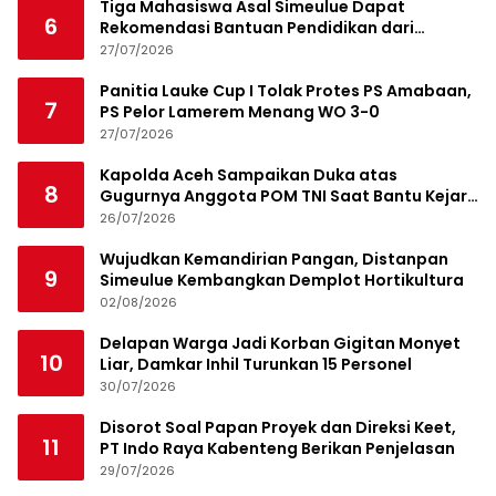
Tiga Mahasiswa Asal Simeulue Dapat
6
Rekomendasi Bantuan Pendidikan dari
Jamaluddin Idham
27/07/2026
Panitia Lauke Cup I Tolak Protes PS Amabaan,
7
PS Pelor Lamerem Menang WO 3-0
27/07/2026
Kapolda Aceh Sampaikan Duka atas
8
Gugurnya Anggota POM TNI Saat Bantu Kejar
Bandar Narkoba
26/07/2026
Wujudkan Kemandirian Pangan, Distanpan
9
Simeulue Kembangkan Demplot Hortikultura
02/08/2026
Delapan Warga Jadi Korban Gigitan Monyet
10
Liar, Damkar Inhil Turunkan 15 Personel
30/07/2026
Disorot Soal Papan Proyek dan Direksi Keet,
11
PT Indo Raya Kabenteng Berikan Penjelasan
29/07/2026