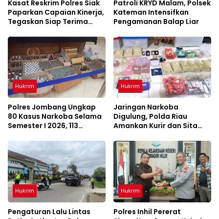
Kasat Reskrim Polres Siak
Patroli KRYD Malam, Polsek
Paparkan Capaian Kinerja,
Kateman Intensifkan
Tegaskan Siap Terima
Pengamanan Balap Liar
Kritik dan Evaluasi
Hukrim
Hukrim
Polres Jombang Ungkap
Jaringan Narkoba
80 Kasus Narkoba Selama
Digulung, Polda Riau
Semester I 2026, 113
Amankan Kurir dan Sita
Tersangka Diamankan
Barang Bukti Bernilai
Fantastis
Hukrim
Hukrim
Pengaturan Lalu Lintas
Polres Inhil Pererat