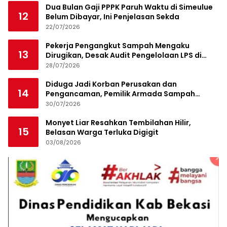
Dua Bulan Gaji PPPK Paruh Waktu di Simeulue
12
Belum Dibayar, Ini Penjelasan Sekda
22/07/2026
Pekerja Pengangkut Sampah Mengaku
13
Dirugikan, Desak Audit Pengelolaan LPS di
Pekanbaru
28/07/2026
Diduga Jadi Korban Perusakan dan
14
Pengancaman, Pemilik Armada Sampah
Siapkan Laporan Polisi
30/07/2026
Monyet Liar Resahkan Tembilahan Hilir,
15
Belasan Warga Terluka Digigit
03/08/2026