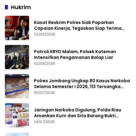
Hukrim
Kasat Reskrim Polres Siak Paparkan
Capaian Kinerja, Tegaskan Siap Terima
Kritik dan Evaluasi
02/08/2026
Patroli KRYD Malam, Polsek Kateman
Intensifkan Pengamanan Balap Liar
02/08/2026
Polres Jombang Ungkap 80 Kasus Narkoba
Selama Semester I 2026, 113 Tersangka
Diamankan
30/07/2026
Jaringan Narkoba Digulung, Polda Riau
Amankan Kurir dan Sita Barang Bukti
Bernilai Fantastis
24/07/2026