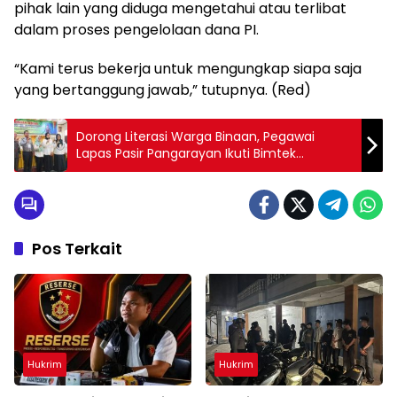
pihak lain yang diduga mengetahui atau terlibat
dalam proses pengelolaan dana PI.
“Kami terus bekerja untuk mengungkap siapa saja
yang bertanggung jawab,” tutupnya. (Red)
Dorong Literasi Warga Binaan, Pegawai
Lapas Pasir Pangarayan Ikuti Bimtek
Perpustakaan se-Rohul
Pos Terkait
Hukrim
Hukrim