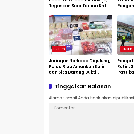
Tegaskan Siap Terima Kritik
Pengam
dan Evaluasi
Hukrim
Hukrim
Jaringan Narkoba Digulung,
Pengatu
Polda Riau Amankan Kurir
Rutin, S
dan Sita Barang Bukti
Pastika
Bernilai Fantastis
Tinggalkan Balasan
Alamat email Anda tidak akan dipublikasi