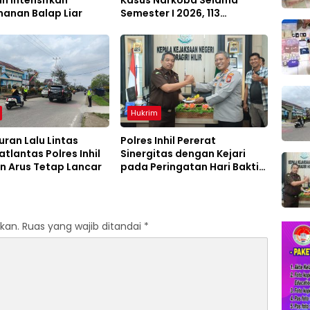
anan Balap Liar
Semester I 2026, 113
Tersangka Diamankan
Hukrim
ran Lalu Lintas
Polres Inhil Pererat
atlantas Polres Inhil
Sinergitas dengan Kejari
n Arus Tetap Lancar
pada Peringatan Hari Bakti
Adhyaksa ke-66
kan.
Ruas yang wajib ditandai
*