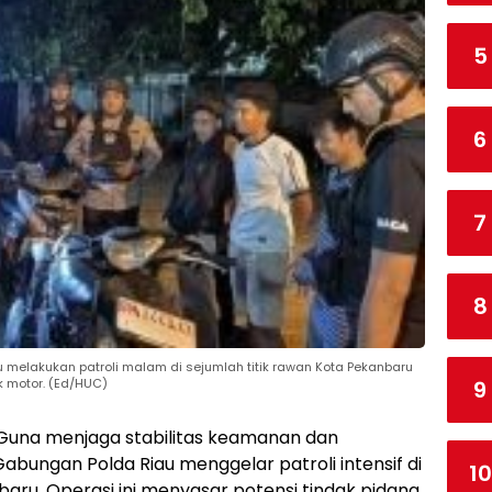
5
6
7
8
u melakukan patroli malam di sejumlah titik rawan Kota Pekanbaru
k motor. (Ed/HUC)
9
 Guna menjaga stabilitas keamanan dan
abungan Polda Riau menggelar patroli intensif di
10
baru. Operasi ini menyasar potensi tindak pidana