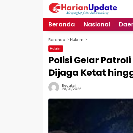
Langsung
ke
konten
Beranda
Nasional
Dae
Beranda
Hukrim
Hukrim
Polisi Gelar Patro
Dijaga Ketat hingg
Redaksi
28/01/2026