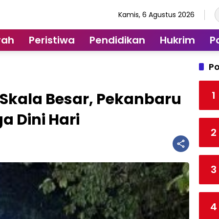
Kamis, 6 Agustus 2026
rah
Peristiwa
Pendidikan
Hukrim
Po
Po
1
li Skala Besar, Pekanbaru
a Dini Hari
2
3
4