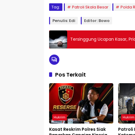
Tag:
Patroli Skala Besar
Polda 
Penulis: Edi
Editor: Bowo
Tersinggung Ucapan Kasar, Pr
Pos Terkait
Hukrim
Hukrim
Kasat Reskrim Polres Siak
Patroli
Paparkan Capaian Kinerja,
Katema