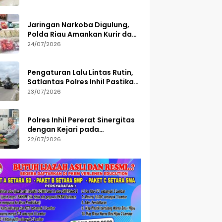
Diamankan
Jaringan Narkoba Digulung,
Polda Riau Amankan Kurir dan
Sita Barang Bukti Bernilai
24/07/2026
Fantastis
Pengaturan Lalu Lintas Rutin,
Satlantas Polres Inhil Pastikan
Arus Tetap Lancar
23/07/2026
Polres Inhil Pererat Sinergitas
dengan Kejari pada
Peringatan Hari Bakti
22/07/2026
Adhyaksa ke-66