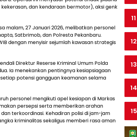
kekerasan, dan kendaraan bermotor), aksi genk
11
asa malam, 27 Januari 2026, melibatkan personel
mapta, Satbrimob, dan Polresta Pekanbaru.
12
0 WIB dengan menyisir sejumlah kawasan strategis
endali Direktur Reserse Kriminal Umum Polda
13
ndua. Ia menekankan pentingnya kesiapsiagaan
i setiap potensi gangguan keamanan selama
14
ruh personel mengikuti apel kesiapan di Markas
nyamakan persepsi serta memberikan arahan
15
 dan terkoordinasi. Kehadiran polisi di jam-jam
gka kriminalitas sekaligus memberi rasa aman