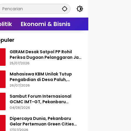
litik
Ekonomi & Bisnis
puler
GERAM Desak Satpol PP Rohil
Periksa Dugaan Pelanggaran Jam
Operasional Hiburan Malam
25/07/2026
Mahasiswa KBM Unilak Tutup
Pengabdian di Desa Paluh,
Tinggalkan Jejak Edukasi Hukum
26/07/2026
dan Aksi Sosial
Sambut Forum Internasional
GCMC IMT-GT, Pekanbaru
Matangkan Seluruh Persiapan
04/08/2026
Dipercaya Dunia, Pekanbaru
Gelar Pertemuan Green Cities
Mayor Council IMT-GT 2026
17/07/2026