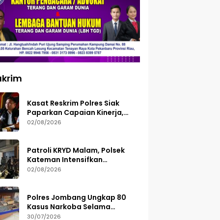
ukrim
Kasat Reskrim Polres Siak
Paparkan Capaian Kinerja,
Tegaskan Siap Terima Kritik
02/08/2026
dan Evaluasi
Patroli KRYD Malam, Polsek
Kateman Intensifkan
Pengamanan Balap Liar
02/08/2026
Polres Jombang Ungkap 80
Kasus Narkoba Selama
Semester I 2026, 113 Tersangka
30/07/2026