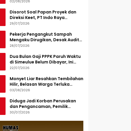
Demplot Hortikultura
02/08/2026
Disorot Soal Papan Proyek dan
Direksi Keet, PT Indo Raya
Kabenteng Berikan Penjelasan
29/07/2026
Pekerja Pengangkut Sampah
Mengaku Dirugikan, Desak Audit
Pengelolaan LPS di Pekanbaru
28/07/2026
Dua Bulan Gaji PPPK Paruh Waktu
di Simeulue Belum Dibayar, Ini
Penjelasan Sekda
22/07/2026
Monyet Liar Resahkan Tembilahan
Hilir, Belasan Warga Terluka
Digigit
03/08/2026
Diduga Jadi Korban Perusakan
dan Pengancaman, Pemilik
Armada Sampah Siapkan
30/07/2026
Laporan Polisi