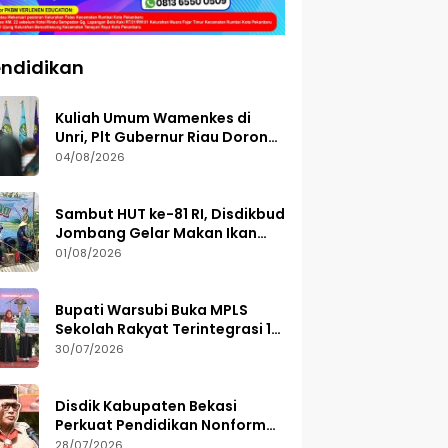
ndidikan
Kuliah Umum Wamenkes di
Unri, Plt Gubernur Riau Dorong
Riset Jadi Dasar Kebijakan
04/08/2026
Kesehatan
Sambut HUT ke-81 RI, Disdikbud
Jombang Gelar Makan Ikan
dan Mancing Bersama
01/08/2026
Bupati Warsubi Buka MPLS
Sekolah Rakyat Terintegrasi 1
Jombang, Ajak Siswa Raih
30/07/2026
Prestasi
Disdik Kabupaten Bekasi
Perkuat Pendidikan Nonformal
Lewat GEMA TUNAS 2026
28/07/2026