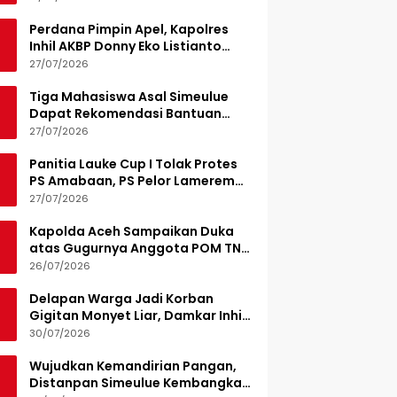
Perdana Pimpin Apel, Kapolres
Inhil AKBP Donny Eko Listianto
Tekankan Disiplin
27/07/2026
Tiga Mahasiswa Asal Simeulue
Dapat Rekomendasi Bantuan
Pendidikan dari Jamaluddin
27/07/2026
Idham
Panitia Lauke Cup I Tolak Protes
PS Amabaan, PS Pelor Lamerem
Menang WO 3-0
27/07/2026
Kapolda Aceh Sampaikan Duka
atas Gugurnya Anggota POM TNI
Saat Bantu Kejar Bandar Narkoba
26/07/2026
Delapan Warga Jadi Korban
Gigitan Monyet Liar, Damkar Inhil
Turunkan 15 Personel
30/07/2026
Wujudkan Kemandirian Pangan,
Distanpan Simeulue Kembangkan