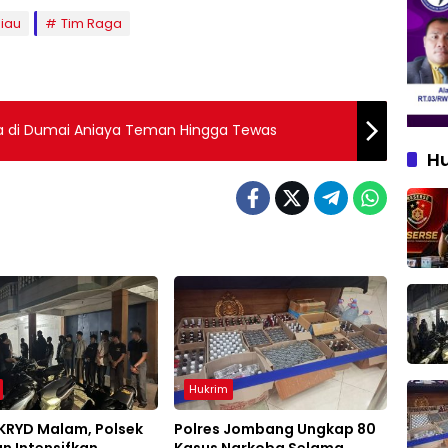
Riau
Tim Raga
ia di Dumai Aniaya Teman Hingga Tewas
H
Hukrim
 KRYD Malam, Polsek
Polres Jombang Ungkap 80
n Intensifkan
Kasus Narkoba Selama