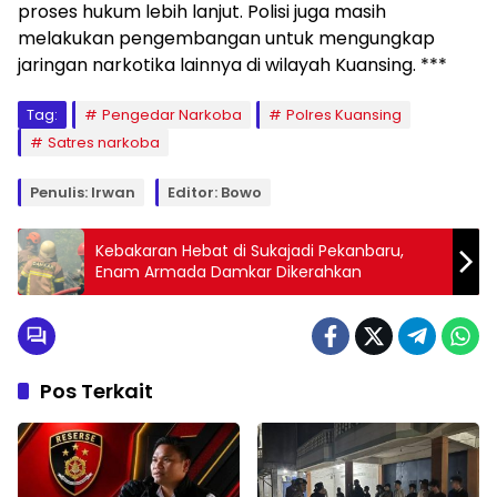
proses hukum lebih lanjut. Polisi juga masih
melakukan pengembangan untuk mengungkap
jaringan narkotika lainnya di wilayah Kuansing. ***
Tag:
Pengedar Narkoba
Polres Kuansing
Satres narkoba
Penulis: Irwan
Editor: Bowo
Kebakaran Hebat di Sukajadi Pekanbaru,
Enam Armada Damkar Dikerahkan
Pos Terkait