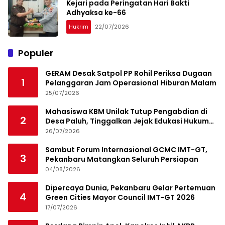
Kejari pada Peringatan Hari Bakti
Adhyaksa ke-66
Hukrim
22/07/2026
Populer
GERAM Desak Satpol PP Rohil Periksa Dugaan
1
Pelanggaran Jam Operasional Hiburan Malam
25/07/2026
Mahasiswa KBM Unilak Tutup Pengabdian di
2
Desa Paluh, Tinggalkan Jejak Edukasi Hukum
dan Aksi Sosial
26/07/2026
Sambut Forum Internasional GCMC IMT-GT,
3
Pekanbaru Matangkan Seluruh Persiapan
04/08/2026
Dipercaya Dunia, Pekanbaru Gelar Pertemuan
4
Green Cities Mayor Council IMT-GT 2026
17/07/2026