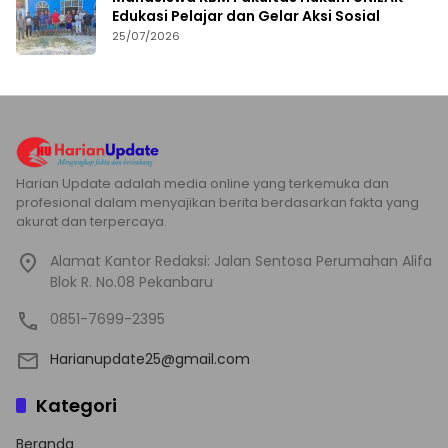
Edukasi Pelajar dan Gelar Aksi Sosial
25/07/2026
Harian Update adalah media online yang terkemuka dan
profesional dalam menyajikan berita berdasarkan fakta yang
akurat dan terpercaya.
Alamat Kantor Redaksi: Jalan Sentosa Perumahan Alifa
Blok R. No.08 Pekanbaru
0851-7699-2395
Harianupdate25@gmail.com
Kategori
Beranda