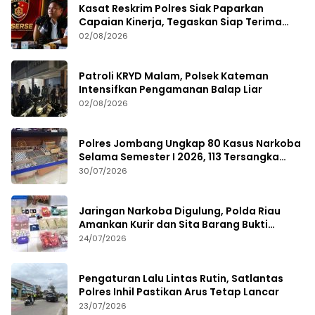
Kasat Reskrim Polres Siak Paparkan
Capaian Kinerja, Tegaskan Siap Terima
Kritik dan Evaluasi
02/08/2026
Patroli KRYD Malam, Polsek Kateman
Intensifkan Pengamanan Balap Liar
02/08/2026
Polres Jombang Ungkap 80 Kasus Narkoba
Selama Semester I 2026, 113 Tersangka
Diamankan
30/07/2026
Jaringan Narkoba Digulung, Polda Riau
Amankan Kurir dan Sita Barang Bukti
Bernilai Fantastis
24/07/2026
Pengaturan Lalu Lintas Rutin, Satlantas
Polres Inhil Pastikan Arus Tetap Lancar
23/07/2026