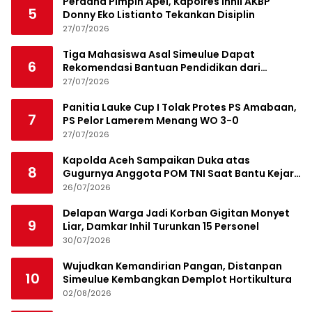
Perdana Pimpin Apel, Kapolres Inhil AKBP
5
Donny Eko Listianto Tekankan Disiplin
27/07/2026
Tiga Mahasiswa Asal Simeulue Dapat
6
Rekomendasi Bantuan Pendidikan dari
Jamaluddin Idham
27/07/2026
Panitia Lauke Cup I Tolak Protes PS Amabaan,
7
PS Pelor Lamerem Menang WO 3-0
27/07/2026
Kapolda Aceh Sampaikan Duka atas
8
Gugurnya Anggota POM TNI Saat Bantu Kejar
Bandar Narkoba
26/07/2026
Delapan Warga Jadi Korban Gigitan Monyet
9
Liar, Damkar Inhil Turunkan 15 Personel
30/07/2026
Wujudkan Kemandirian Pangan, Distanpan
10
Simeulue Kembangkan Demplot Hortikultura
02/08/2026