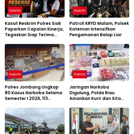
Hukrim
Hukrim
Kasat Reskrim Polres Siak
Patroli KRYD Malam, Polsek
Paparkan Capaian Kinerja,
Kateman Intensifkan
Tegaskan Siap Terima
Pengamanan Balap Liar
Kritik dan Evaluasi
Hukrim
Hukrim
Polres Jombang Ungkap
Jaringan Narkoba
80 Kasus Narkoba Selama
Digulung, Polda Riau
Semester I 2026, 113
Amankan Kurir dan Sita
Tersangka Diamankan
Barang Bukti Bernilai
Fantastis