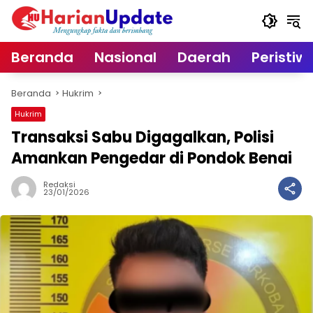
Langsung
ke
konten
Beranda
Nasional
Daerah
Peristiw
Beranda
Hukrim
Hukrim
Transaksi Sabu Digagalkan, Polisi
Amankan Pengedar di Pondok Benai
Redaksi
23/01/2026