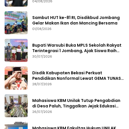
Kebijakan Kesehatan
04/08/2026
Sambut HUT ke-81 RI, Disdikbud Jombang
Gelar Makan Ikan dan Mancing Bersama
01/08/2026
Bupati Warsubi Buka MPLS Sekolah Rakyat
Terintegrasi 1 Jombang, Ajak Siswa Raih
Prestasi
30/07/2026
Disdik Kabupaten Bekasi Perkuat
Pendidikan Nonformal Lewat GEMA TUNAS
2026
28/07/2026
Mahasiswa KBM Unilak Tutup Pengabdian
di Desa Paluh, Tinggalkan Jejak Edukasi
Hukum dan Aksi Sosial
26/07/2026
Mahasiswa KBM Fakultas Hukum UNILAK