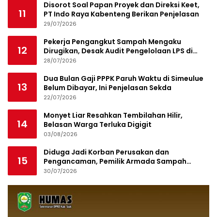
Disorot Soal Papan Proyek dan Direksi Keet,
11
PT Indo Raya Kabenteng Berikan Penjelasan
29/07/2026
Pekerja Pengangkut Sampah Mengaku
12
Dirugikan, Desak Audit Pengelolaan LPS di
Pekanbaru
28/07/2026
Dua Bulan Gaji PPPK Paruh Waktu di Simeulue
13
Belum Dibayar, Ini Penjelasan Sekda
22/07/2026
Monyet Liar Resahkan Tembilahan Hilir,
14
Belasan Warga Terluka Digigit
03/08/2026
Diduga Jadi Korban Perusakan dan
15
Pengancaman, Pemilik Armada Sampah
Siapkan Laporan Polisi
30/07/2026