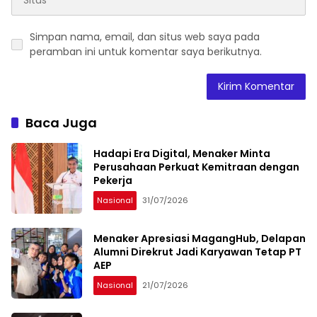
Simpan nama, email, dan situs web saya pada
peramban ini untuk komentar saya berikutnya.
Baca Juga
Hadapi Era Digital, Menaker Minta
Perusahaan Perkuat Kemitraan dengan
Pekerja
Nasional
31/07/2026
Menaker Apresiasi MagangHub, Delapan
Alumni Direkrut Jadi Karyawan Tetap PT
AEP
Nasional
21/07/2026