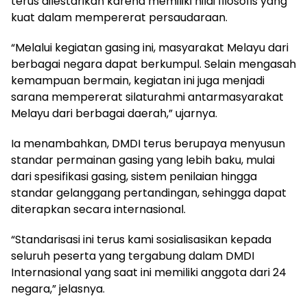
terus dilestarikan karena memiliki nilai filosofis yang
kuat dalam mempererat persaudaraan.
“Melalui kegiatan gasing ini, masyarakat Melayu dari
berbagai negara dapat berkumpul. Selain mengasah
kemampuan bermain, kegiatan ini juga menjadi
sarana mempererat silaturahmi antarmasyarakat
Melayu dari berbagai daerah,” ujarnya.
Ia menambahkan, DMDI terus berupaya menyusun
standar permainan gasing yang lebih baku, mulai
dari spesifikasi gasing, sistem penilaian hingga
standar gelanggang pertandingan, sehingga dapat
diterapkan secara internasional.
“Standarisasi ini terus kami sosialisasikan kepada
seluruh peserta yang tergabung dalam DMDI
Internasional yang saat ini memiliki anggota dari 24
negara,” jelasnya.