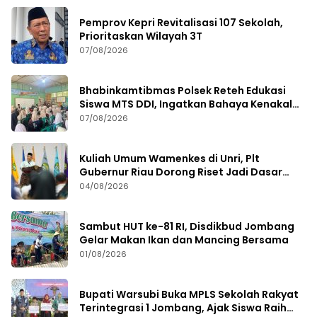
Pemprov Kepri Revitalisasi 107 Sekolah,
Prioritaskan Wilayah 3T
07/08/2026
Bhabinkamtibmas Polsek Reteh Edukasi
Siswa MTS DDI, Ingatkan Bahaya Kenakalan
Remaja
07/08/2026
Kuliah Umum Wamenkes di Unri, Plt
Gubernur Riau Dorong Riset Jadi Dasar
Kebijakan Kesehatan
04/08/2026
Sambut HUT ke-81 RI, Disdikbud Jombang
Gelar Makan Ikan dan Mancing Bersama
01/08/2026
Bupati Warsubi Buka MPLS Sekolah Rakyat
Terintegrasi 1 Jombang, Ajak Siswa Raih