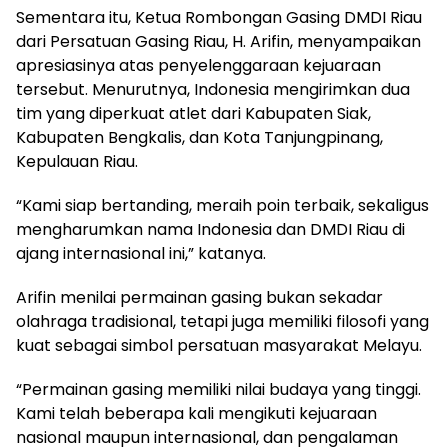
Sementara itu, Ketua Rombongan Gasing DMDI Riau
dari Persatuan Gasing Riau, H. Arifin, menyampaikan
apresiasinya atas penyelenggaraan kejuaraan
tersebut. Menurutnya, Indonesia mengirimkan dua
tim yang diperkuat atlet dari Kabupaten Siak,
Kabupaten Bengkalis, dan Kota Tanjungpinang,
Kepulauan Riau.
“Kami siap bertanding, meraih poin terbaik, sekaligus
mengharumkan nama Indonesia dan DMDI Riau di
ajang internasional ini,” katanya.
Arifin menilai permainan gasing bukan sekadar
olahraga tradisional, tetapi juga memiliki filosofi yang
kuat sebagai simbol persatuan masyarakat Melayu.
“Permainan gasing memiliki nilai budaya yang tinggi.
Kami telah beberapa kali mengikuti kejuaraan
nasional maupun internasional, dan pengalaman