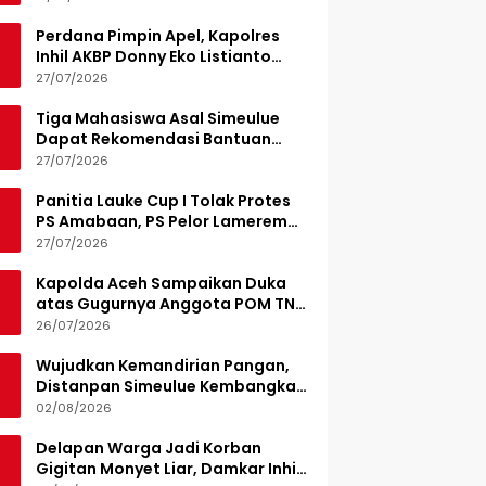
Perdana Pimpin Apel, Kapolres
Inhil AKBP Donny Eko Listianto
Tekankan Disiplin
27/07/2026
Tiga Mahasiswa Asal Simeulue
Dapat Rekomendasi Bantuan
Pendidikan dari Jamaluddin
27/07/2026
Idham
Panitia Lauke Cup I Tolak Protes
PS Amabaan, PS Pelor Lamerem
Menang WO 3-0
27/07/2026
Kapolda Aceh Sampaikan Duka
atas Gugurnya Anggota POM TNI
Saat Bantu Kejar Bandar Narkoba
26/07/2026
Wujudkan Kemandirian Pangan,
Distanpan Simeulue Kembangkan
Demplot Hortikultura
02/08/2026
Delapan Warga Jadi Korban
Gigitan Monyet Liar, Damkar Inhil