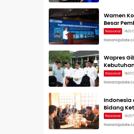
Wamen Kom
Besar Pemb
Nasional
18/0
HarianUpdate.co
Wapres Gib
Kebutuhan 
Nasional
18/0
HarianUpdate.com
Indonesia 
Bidang Ke
Nasional
16/0
HarianUpdate.co