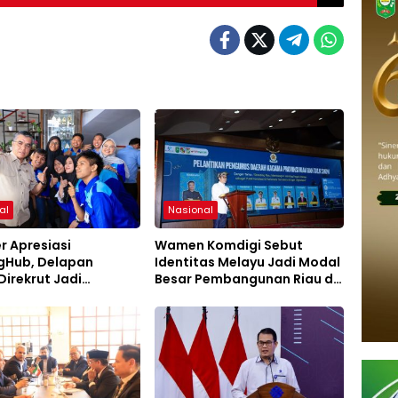
al
Nasional
r Apresiasi
Wamen Komdigi Sebut
Hub, Delapan
Identitas Melayu Jadi Modal
Direkrut Jadi
Besar Pembangunan Riau di
an Tetap PT AEP
Era Digital