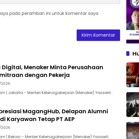
saya pada peramban ini untuk komentar saya
H
 Digital, Menaker Minta Perusahaan
emitraan dengan Pekerja
7/2026
m | Jakarta – Menteri Ketenagakerjaan (Menaker) Yassierli…
presiasi MagangHub, Delapan Alumni
adi Karyawan Tetap PT AEP
7/2026
m | Bekasi – Menteri Ketenagakerjaan (Menaker) Yassierli…