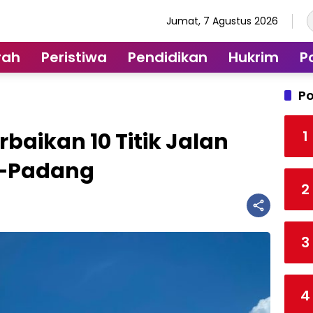
Jumat, 7 Agustus 2026
rah
Peristiwa
Pendidikan
Hukrim
Po
Po
1
baikan 10 Titik Jalan
u–Padang
2
3
4