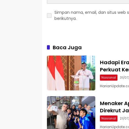
Simpan nama, email, dan situs web 
berikutnya.
Baca Juga
Hadapi Era
Perkuat K
Nasional
31/0
HarianUpdate.co
Menaker A
Direkrut J
Nasional
21/0
HarianUpdate.co