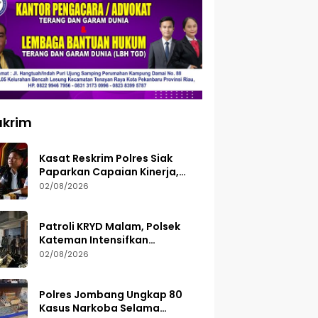
ukrim
Kasat Reskrim Polres Siak
Paparkan Capaian Kinerja,
Tegaskan Siap Terima Kritik
02/08/2026
dan Evaluasi
Patroli KRYD Malam, Polsek
Kateman Intensifkan
Pengamanan Balap Liar
02/08/2026
Polres Jombang Ungkap 80
Kasus Narkoba Selama