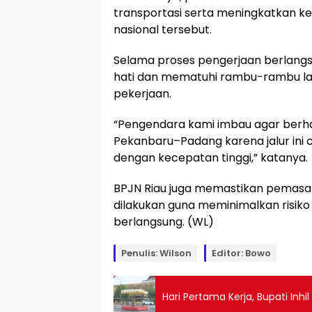
transportasi serta meningkatkan ke
nasional tersebut.
Selama proses pengerjaan berlangsu
hati dan mematuhi rambu-rambu lalu 
pekerjaan.
“Pengendara kami imbau agar berhati
Pekanbaru–Padang karena jalur ini
dengan kecepatan tinggi,” katanya.
BPJN Riau juga memastikan pemas
dilakukan guna meminimalkan risik
berlangsung. (WL)
Penulis: Wilson
Editor: Bowo
Hari Pertama Kerja, Bupati Inh