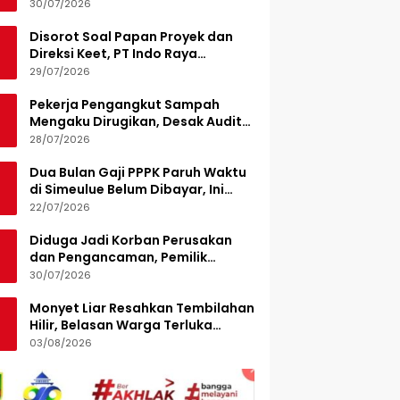
Turunkan 15 Personel
30/07/2026
Disorot Soal Papan Proyek dan
Direksi Keet, PT Indo Raya
Kabenteng Berikan Penjelasan
29/07/2026
Pekerja Pengangkut Sampah
Mengaku Dirugikan, Desak Audit
Pengelolaan LPS di Pekanbaru
28/07/2026
Dua Bulan Gaji PPPK Paruh Waktu
di Simeulue Belum Dibayar, Ini
Penjelasan Sekda
22/07/2026
Diduga Jadi Korban Perusakan
dan Pengancaman, Pemilik
Armada Sampah Siapkan
30/07/2026
Laporan Polisi
Monyet Liar Resahkan Tembilahan
Hilir, Belasan Warga Terluka
Digigit
03/08/2026