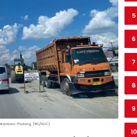
5
6
7
8
9
 Pekanbaru–Padang. (WL/HUC)
10