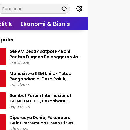
litik
Ekonomi & Bisnis
puler
GERAM Desak Satpol PP Rohil
Periksa Dugaan Pelanggaran Jam
Operasional Hiburan Malam
25/07/2026
Mahasiswa KBM Unilak Tutup
Pengabdian di Desa Paluh,
Tinggalkan Jejak Edukasi Hukum
26/07/2026
dan Aksi Sosial
Sambut Forum Internasional
GCMC IMT-GT, Pekanbaru
Matangkan Seluruh Persiapan
04/08/2026
Dipercaya Dunia, Pekanbaru
Gelar Pertemuan Green Cities
Mayor Council IMT-GT 2026
17/07/2026