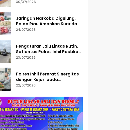
Semester I 2026, 113 Tersangka
30/07/2026
Diamankan
Jaringan Narkoba Digulung,
Polda Riau Amankan Kurir dan
Sita Barang Bukti Bernilai
24/07/2026
Fantastis
Pengaturan Lalu Lintas Rutin,
Satlantas Polres Inhil Pastikan
Arus Tetap Lancar
23/07/2026
Polres Inhil Pererat Sinergitas
dengan Kejari pada
Peringatan Hari Bakti
22/07/2026
Adhyaksa ke-66