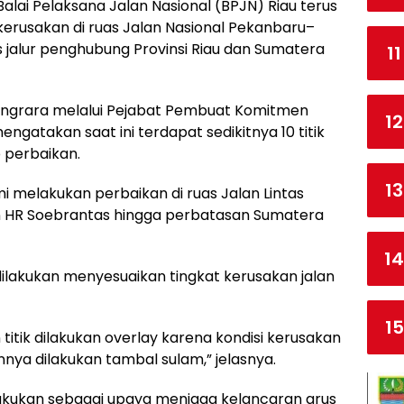
alai Pelaksana Jalan Nasional (BPJN) Riau terus
kerusakan di ruas Jalan Nasional Pekanbaru–
 jalur penghubung Provinsi Riau dan Sumatera
11
dingrara melalui Pejabat Pembuat Komitmen
12
mengatakan saat ini terdapat sedikitnya 10 titik
 perbaikan.
13
mi melakukan perbaikan di ruas Jalan Lintas
n HR Soebrantas hingga perbatasan Sumatera
14
ilakukan menyesuaikan tingkat kerusakan jalan
15
an titik dilakukan overlay karena kondisi kerusakan
nnya dilakukan tambal sulam,” jelasnya.
lakukan sebagai upaya menjaga kelancaran arus