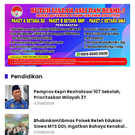
Pendidikan
Pemprov Kepri Revitalisasi 107 Sekolah,
Prioritaskan Wilayah 3T
07/08/2026
Bhabinkamtibmas Polsek Reteh Edukasi
Siswa MTS DDI, Ingatkan Bahaya Kenakalan
Remaja
07/08/2026