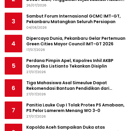
dan Aksi Sosial
26/07/2026
Sambut Forum Internasional GCMC IMT-GT,
3
Pekanbaru Matangkan Seluruh Persiapan
04/08/2026
Dipercaya Dunia, Pekanbaru Gelar Pertemuan
4
Green Cities Mayor Council IMT-GT 2026
17/07/2026
Perdana Pimpin Apel, Kapolres Inhil AKBP
5
Donny Eko Listianto Tekankan Disiplin
27/07/2026
Tiga Mahasiswa Asal Simeulue Dapat
6
Rekomendasi Bantuan Pendidikan dari
Jamaluddin Idham
27/07/2026
Panitia Lauke Cup I Tolak Protes PS Amabaan,
7
PS Pelor Lamerem Menang WO 3-0
27/07/2026
Kapolda Aceh Sampaikan Duka atas