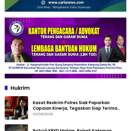
Hukrim
Kasat Reskrim Polres Siak Paparkan
Capaian Kinerja, Tegaskan Siap Terima
Kritik dan Evaluasi
02/08/2026
Patroli KRYD Malam, Polsek Kateman