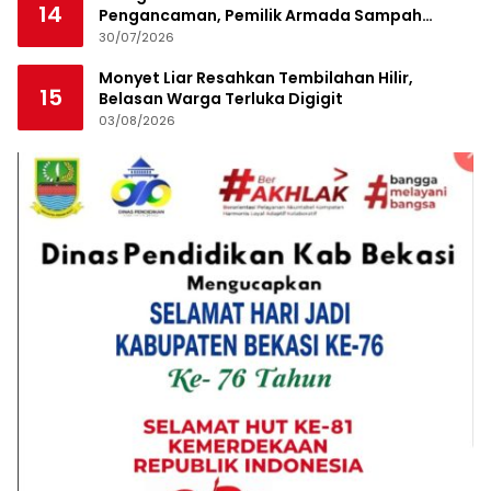
14
Pengancaman, Pemilik Armada Sampah
Siapkan Laporan Polisi
30/07/2026
Monyet Liar Resahkan Tembilahan Hilir,
15
Belasan Warga Terluka Digigit
03/08/2026