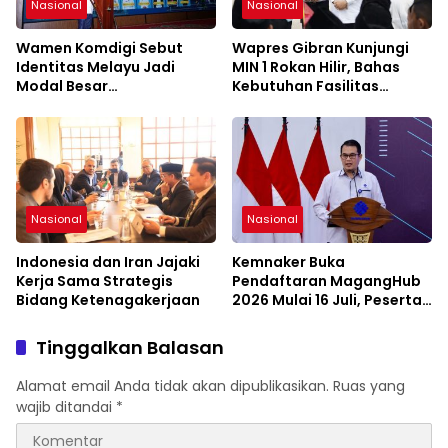
Nasional
Nasional
Wamen Komdigi Sebut
Wapres Gibran Kunjungi
Identitas Melayu Jadi
MIN 1 Rokan Hilir, Bahas
Modal Besar
Kebutuhan Fasilitas
Pembangunan Riau di Era
Sekolah
Digital
Nasional
Nasional
Indonesia dan Iran Jajaki
Kemnaker Buka
Kerja Sama Strategis
Pendaftaran MagangHub
Bidang Ketenagakerjaan
2026 Mulai 16 Juli, Peserta
Diminta Siapkan
Persyaratan
Tinggalkan Balasan
Alamat email Anda tidak akan dipublikasikan.
Ruas yang
wajib ditandai
*