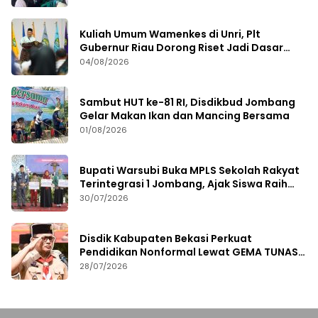
Kuliah Umum Wamenkes di Unri, Plt
Gubernur Riau Dorong Riset Jadi Dasar
Kebijakan Kesehatan
04/08/2026
Sambut HUT ke-81 RI, Disdikbud Jombang
Gelar Makan Ikan dan Mancing Bersama
01/08/2026
Bupati Warsubi Buka MPLS Sekolah Rakyat
Terintegrasi 1 Jombang, Ajak Siswa Raih
Prestasi
30/07/2026
Disdik Kabupaten Bekasi Perkuat
Pendidikan Nonformal Lewat GEMA TUNAS
2026
28/07/2026