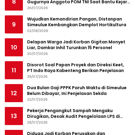
8
Gugurnya Anggota POM TNI Saat Bantu Kejar
Bandar Narkoba
26/07/2026
Wujudkan Kemandirian Pangan, Distanpan
9
Simeulue Kembangkan Demplot Hortikultura
02/08/2026
Delapan Warga Jadi Korban Gigitan Monyet
10
Liar, Damkar Inhil Turunkan 15 Personel
30/07/2026
Disorot Soal Papan Proyek dan Direksi Keet,
11
PT Indo Raya Kabenteng Berikan Penjelasan
29/07/2026
Dua Bulan Gaji PPPK Paruh Waktu di Simeulue
12
Belum Dibayar, Ini Penjelasan Sekda
22/07/2026
Pekerja Pengangkut Sampah Mengaku
13
Dirugikan, Desak Audit Pengelolaan LPS di
Pekanbaru
28/07/2026
Diduga Jadi Korban Perusakan dan