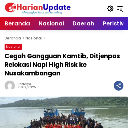
Langsung
ke
konten
Beranda
Nasional
Daerah
Peristiw
Beranda
Nasional
Nasional
Cegah Gangguan Kamtib, Ditjenpas
Relokasi Napi High Risk ke
Nusakambangan
Redaksi
28/12/2025