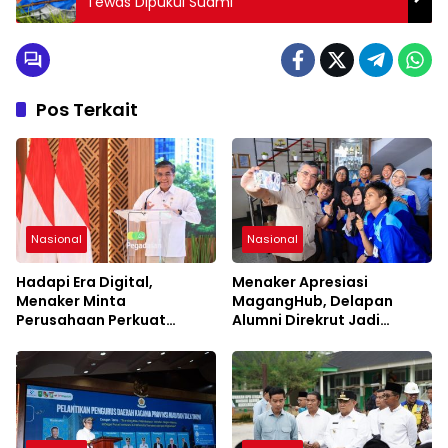
Tewas Dipukul Suami
Pos Terkait
Nasional
Nasional
Hadapi Era Digital,
Menaker Apresiasi
Menaker Minta
MagangHub, Delapan
Perusahaan Perkuat
Alumni Direkrut Jadi
Kemitraan dengan Pekerja
Karyawan Tetap PT AEP