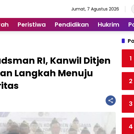
Jumat, 7 Agustus 2026
rah
Peristiwa
Pendidikan
Hukrim
Po
Po
1
sman RI, Kanwil Ditjen
kan Langkah Menuju
2
ritas
3
4