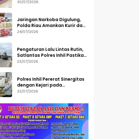
Semester I 2026, 113 Tersangka
30/07/2026
Diamankan
Jaringan Narkoba Digulung,
Polda Riau Amankan Kurir dan
Sita Barang Bukti Bernilai
24/07/2026
Fantastis
Pengaturan Lalu Lintas Rutin,
Satlantas Polres Inhil Pastikan
Arus Tetap Lancar
23/07/2026
Polres Inhil Pererat Sinergitas
dengan Kejari pada
Peringatan Hari Bakti
22/07/2026
Adhyaksa ke-66