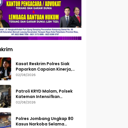
ukrim
Kasat Reskrim Polres Siak
Paparkan Capaian Kinerja,
Tegaskan Siap Terima Kritik
02/08/2026
dan Evaluasi
Patroli KRYD Malam, Polsek
Kateman Intensifkan
Pengamanan Balap Liar
02/08/2026
Polres Jombang Ungkap 80
Kasus Narkoba Selama