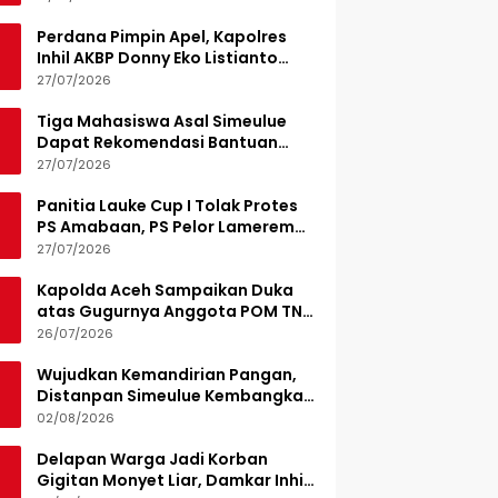
Perdana Pimpin Apel, Kapolres
Inhil AKBP Donny Eko Listianto
Tekankan Disiplin
27/07/2026
Tiga Mahasiswa Asal Simeulue
Dapat Rekomendasi Bantuan
Pendidikan dari Jamaluddin
27/07/2026
Idham
Panitia Lauke Cup I Tolak Protes
PS Amabaan, PS Pelor Lamerem
Menang WO 3-0
27/07/2026
Kapolda Aceh Sampaikan Duka
atas Gugurnya Anggota POM TNI
Saat Bantu Kejar Bandar Narkoba
26/07/2026
Wujudkan Kemandirian Pangan,
Distanpan Simeulue Kembangkan
Demplot Hortikultura
02/08/2026
Delapan Warga Jadi Korban
Gigitan Monyet Liar, Damkar Inhil