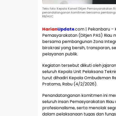
Teks foto: Kepala Kanwil Ditjen Pemasyarakatan
penandatanganan komitmen bersama pembangunan Z
RB/HUC
Harian
Update
.com | Pekanbaru – 
Pemasyarakatan (Ditjen PAS) Ria
bersama pembangunan Zona Integri
birokrasi yang bersih, transparan, s
pelayanan publik.
Kegiatan tersebut diikuti oleh jajara
seluruh Kepala Unit Pelaksana Tekn
turut dihadiri Kepala Ombudsman Re
Pratama, Rabu (4/2/2026).
Penandatanganan komitmen ini men
seluruh insan Pemasyarakatan Riau un
profesionalisme, serta menolak sega
dalam pelaksanaan tugas dan fung