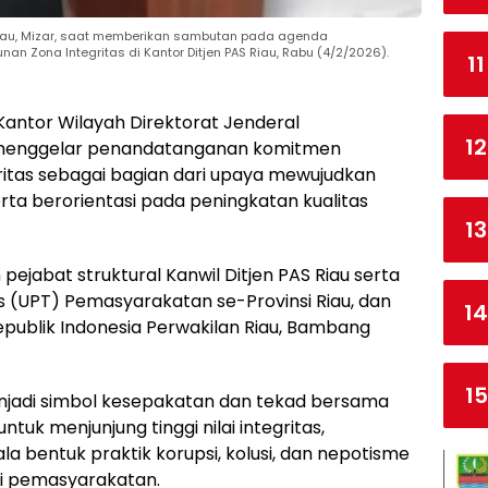
 Riau, Mizar, saat memberikan sambutan pada agenda
ona Integritas di Kantor Ditjen PAS Riau, Rabu (4/2/2026).
11
Kantor Wilayah Direktorat Jenderal
12
u menggelar penandatanganan komitmen
tas sebagai bagian dari upaya mewujudkan
erta berorientasi pada peningkatan kualitas
13
n pejabat struktural Kanwil Ditjen PAS Riau serta
is (UPT) Pemasyarakatan se-Provinsi Riau, dan
14
publik Indonesia Perwakilan Riau, Bambang
15
jadi simbol kesepakatan dan tekad bersama
tuk menjunjung tinggi nilai integritas,
la bentuk praktik korupsi, kolusi, dan nepotisme
si pemasyarakatan.