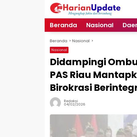
Langsung
ke
konten
Beranda
Nasional
Dae
Beranda
Nasional
Nasional
Didampingi Ombud
PAS Riau Mantap
Birokrasi Berinteg
Redaksi
04/02/2026