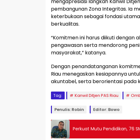
mengapresiasi langkah Kanwil Ditj
pembangunan Zona Integritas. Ia 
keterbukaan sebagai fondasi utam
berkualitas.
“Komitmen ini harus diikuti dengan
pengawasan serta mendorong peni
masyarakat,” katanya.
Dengan penandatanganan komitmen 
Riau menegaskan kesiapannya untuk 
akuntabel, serta berorientasi pada 
Tag:
Kanwil Ditjen PAS Riau
Omb
Penulis: Robin
Editor: Bowo
Perkuat Mutu Pendidikan, 76 SM