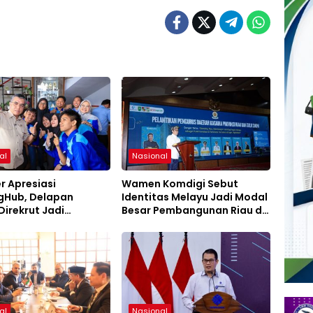
al
Nasional
r Apresiasi
Wamen Komdigi Sebut
Hub, Delapan
Identitas Melayu Jadi Modal
Direkrut Jadi
Besar Pembangunan Riau di
an Tetap PT AEP
Era Digital
al
Nasional