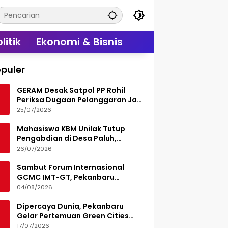
litik
Ekonomi & Bisnis
puler
GERAM Desak Satpol PP Rohil
Periksa Dugaan Pelanggaran Jam
Operasional Hiburan Malam
25/07/2026
Mahasiswa KBM Unilak Tutup
Pengabdian di Desa Paluh,
Tinggalkan Jejak Edukasi Hukum
26/07/2026
dan Aksi Sosial
Sambut Forum Internasional
GCMC IMT-GT, Pekanbaru
Matangkan Seluruh Persiapan
04/08/2026
Dipercaya Dunia, Pekanbaru
Gelar Pertemuan Green Cities
Mayor Council IMT-GT 2026
17/07/2026