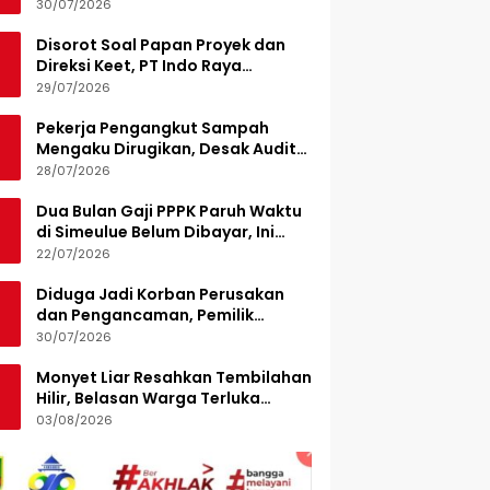
Turunkan 15 Personel
30/07/2026
Disorot Soal Papan Proyek dan
Direksi Keet, PT Indo Raya
Kabenteng Berikan Penjelasan
29/07/2026
Pekerja Pengangkut Sampah
Mengaku Dirugikan, Desak Audit
Pengelolaan LPS di Pekanbaru
28/07/2026
Dua Bulan Gaji PPPK Paruh Waktu
di Simeulue Belum Dibayar, Ini
Penjelasan Sekda
22/07/2026
Diduga Jadi Korban Perusakan
dan Pengancaman, Pemilik
Armada Sampah Siapkan
30/07/2026
Laporan Polisi
Monyet Liar Resahkan Tembilahan
Hilir, Belasan Warga Terluka
Digigit
03/08/2026