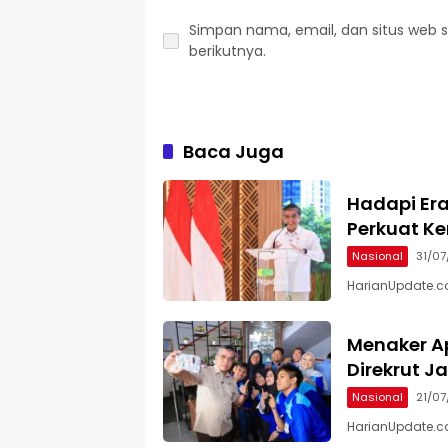
Simpan nama, email, dan situs web 
berikutnya.
Baca Juga
Hadapi Era
Perkuat K
Nasional
31/0
HarianUpdate.co
Menaker A
Direkrut J
Nasional
21/0
HarianUpdate.co