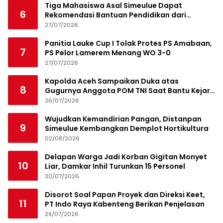
Tiga Mahasiswa Asal Simeulue Dapat
6
Rekomendasi Bantuan Pendidikan dari
Jamaluddin Idham
27/07/2026
Panitia Lauke Cup I Tolak Protes PS Amabaan,
7
PS Pelor Lamerem Menang WO 3-0
27/07/2026
Kapolda Aceh Sampaikan Duka atas
8
Gugurnya Anggota POM TNI Saat Bantu Kejar
Bandar Narkoba
26/07/2026
Wujudkan Kemandirian Pangan, Distanpan
9
Simeulue Kembangkan Demplot Hortikultura
02/08/2026
Delapan Warga Jadi Korban Gigitan Monyet
10
Liar, Damkar Inhil Turunkan 15 Personel
30/07/2026
Disorot Soal Papan Proyek dan Direksi Keet,
11
PT Indo Raya Kabenteng Berikan Penjelasan
29/07/2026