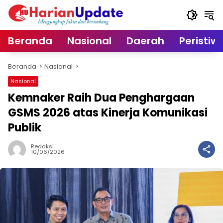
Langsung
ke
konten
Beranda
Nasional
Daerah
Peristiw
Beranda
Nasional
Nasional
Kemnaker Raih Dua Penghargaan
GSMS 2026 atas Kinerja Komunikasi
Publik
Redaksi
10/06/2026