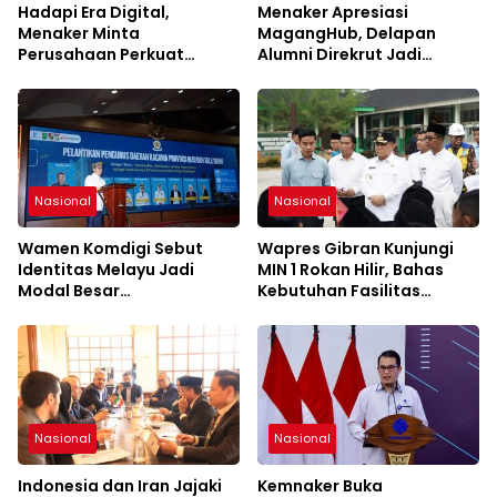
Hadapi Era Digital,
Menaker Apresiasi
Menaker Minta
MagangHub, Delapan
Perusahaan Perkuat
Alumni Direkrut Jadi
Kemitraan dengan Pekerja
Karyawan Tetap PT AEP
Nasional
Nasional
Wamen Komdigi Sebut
Wapres Gibran Kunjungi
Identitas Melayu Jadi
MIN 1 Rokan Hilir, Bahas
Modal Besar
Kebutuhan Fasilitas
Pembangunan Riau di Era
Sekolah
Digital
Nasional
Nasional
Indonesia dan Iran Jajaki
Kemnaker Buka