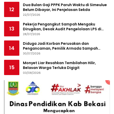
Dua Bulan Gaji PPPK Paruh Waktu di Simeulue
12
Belum Dibayar, Ini Penjelasan Sekda
22/07/2026
Pekerja Pengangkut Sampah Mengaku
13
Dirugikan, Desak Audit Pengelolaan LPS di
Pekanbaru
28/07/2026
Diduga Jadi Korban Perusakan dan
14
Pengancaman, Pemilik Armada Sampah
Siapkan Laporan Polisi
30/07/2026
Monyet Liar Resahkan Tembilahan Hilir,
15
Belasan Warga Terluka Digigit
03/08/2026