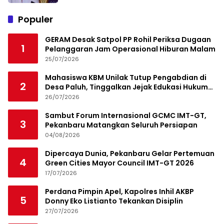
Populer
GERAM Desak Satpol PP Rohil Periksa Dugaan
1
Pelanggaran Jam Operasional Hiburan Malam
25/07/2026
Mahasiswa KBM Unilak Tutup Pengabdian di
2
Desa Paluh, Tinggalkan Jejak Edukasi Hukum
dan Aksi Sosial
26/07/2026
Sambut Forum Internasional GCMC IMT-GT,
3
Pekanbaru Matangkan Seluruh Persiapan
04/08/2026
Dipercaya Dunia, Pekanbaru Gelar Pertemuan
4
Green Cities Mayor Council IMT-GT 2026
17/07/2026
Perdana Pimpin Apel, Kapolres Inhil AKBP
5
Donny Eko Listianto Tekankan Disiplin
27/07/2026