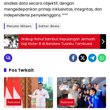
analisis data secara objektif, dengan
mengedepankan prinsip inklusivitas, integritas, dan
independensi penyelenggara. ***
Penulis: Wilson
Editor: Bowo
Wabup Rohul Sambut Kepulangan Jemaah
Haji Kloter 8 di Bandara Tuanku Tambusai
Pos Terkait
Nasional
Nasional