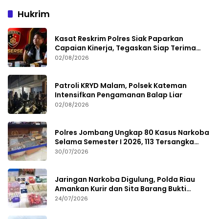
Hukrim
Kasat Reskrim Polres Siak Paparkan
Capaian Kinerja, Tegaskan Siap Terima
Kritik dan Evaluasi
02/08/2026
Patroli KRYD Malam, Polsek Kateman
Intensifkan Pengamanan Balap Liar
02/08/2026
Polres Jombang Ungkap 80 Kasus Narkoba
Selama Semester I 2026, 113 Tersangka
Diamankan
30/07/2026
Jaringan Narkoba Digulung, Polda Riau
Amankan Kurir dan Sita Barang Bukti
Bernilai Fantastis
24/07/2026