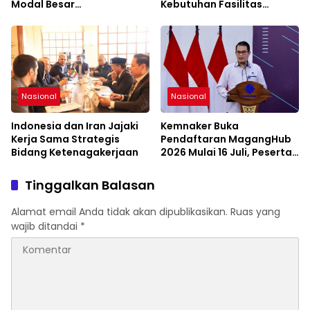
Modal Besar
Kebutuhan Fasilitas
Pembangunan Riau di Era
Sekolah
Digital
Nasional
Nasional
Indonesia dan Iran Jajaki
Kemnaker Buka
Kerja Sama Strategis
Pendaftaran MagangHub
Bidang Ketenagakerjaan
2026 Mulai 16 Juli, Peserta
Diminta Siapkan
Persyaratan
Tinggalkan Balasan
Alamat email Anda tidak akan dipublikasikan.
Ruas yang
wajib ditandai
*