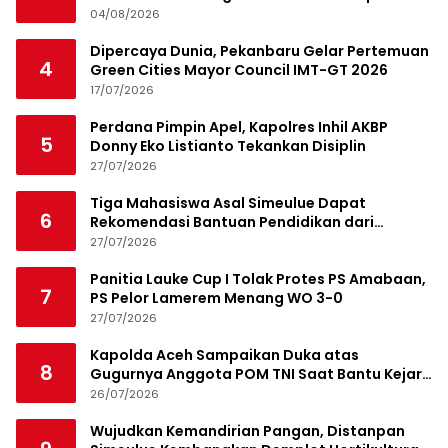
04/08/2026
Dipercaya Dunia, Pekanbaru Gelar Pertemuan
4
Green Cities Mayor Council IMT-GT 2026
17/07/2026
Perdana Pimpin Apel, Kapolres Inhil AKBP
5
Donny Eko Listianto Tekankan Disiplin
27/07/2026
Tiga Mahasiswa Asal Simeulue Dapat
6
Rekomendasi Bantuan Pendidikan dari
Jamaluddin Idham
27/07/2026
Panitia Lauke Cup I Tolak Protes PS Amabaan,
7
PS Pelor Lamerem Menang WO 3-0
27/07/2026
Kapolda Aceh Sampaikan Duka atas
8
Gugurnya Anggota POM TNI Saat Bantu Kejar
Bandar Narkoba
26/07/2026
Wujudkan Kemandirian Pangan, Distanpan