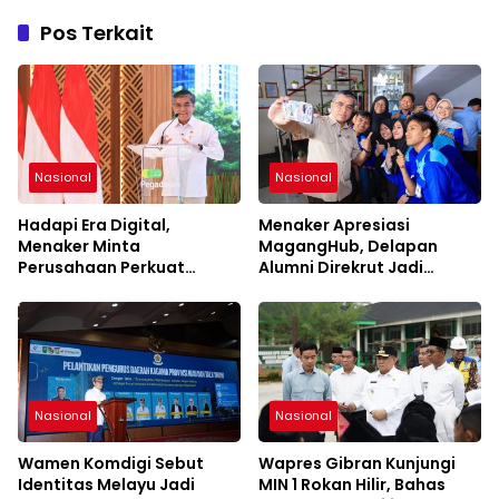
Pos Terkait
Nasional
Nasional
Hadapi Era Digital,
Menaker Apresiasi
Menaker Minta
MagangHub, Delapan
Perusahaan Perkuat
Alumni Direkrut Jadi
Kemitraan dengan Pekerja
Karyawan Tetap PT AEP
Nasional
Nasional
Wamen Komdigi Sebut
Wapres Gibran Kunjungi
Identitas Melayu Jadi
MIN 1 Rokan Hilir, Bahas