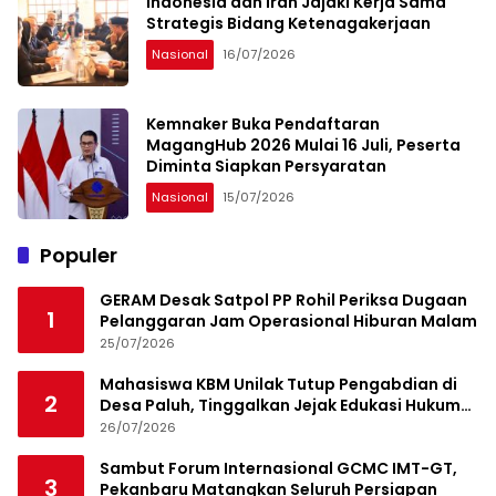
Indonesia dan Iran Jajaki Kerja Sama
Strategis Bidang Ketenagakerjaan
Nasional
16/07/2026
Kemnaker Buka Pendaftaran
MagangHub 2026 Mulai 16 Juli, Peserta
Diminta Siapkan Persyaratan
Nasional
15/07/2026
Populer
GERAM Desak Satpol PP Rohil Periksa Dugaan
1
Pelanggaran Jam Operasional Hiburan Malam
25/07/2026
Mahasiswa KBM Unilak Tutup Pengabdian di
2
Desa Paluh, Tinggalkan Jejak Edukasi Hukum
dan Aksi Sosial
26/07/2026
Sambut Forum Internasional GCMC IMT-GT,
3
Pekanbaru Matangkan Seluruh Persiapan