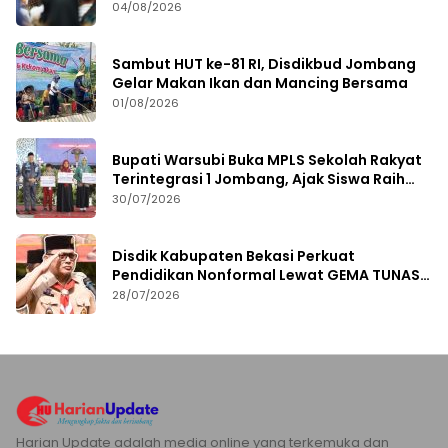
Kebijakan Kesehatan
04/08/2026
Sambut HUT ke-81 RI, Disdikbud Jombang
Gelar Makan Ikan dan Mancing Bersama
01/08/2026
Bupati Warsubi Buka MPLS Sekolah Rakyat
Terintegrasi 1 Jombang, Ajak Siswa Raih
Prestasi
30/07/2026
Disdik Kabupaten Bekasi Perkuat
Pendidikan Nonformal Lewat GEMA TUNAS
2026
28/07/2026
Harian Update adalah media online yang terkemuka dan