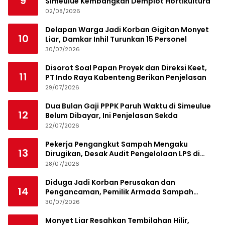
9
Simeulue Kembangkan Demplot Hortikultura
02/08/2026
Delapan Warga Jadi Korban Gigitan Monyet
10
Liar, Damkar Inhil Turunkan 15 Personel
30/07/2026
Disorot Soal Papan Proyek dan Direksi Keet,
11
PT Indo Raya Kabenteng Berikan Penjelasan
29/07/2026
Dua Bulan Gaji PPPK Paruh Waktu di Simeulue
12
Belum Dibayar, Ini Penjelasan Sekda
22/07/2026
Pekerja Pengangkut Sampah Mengaku
13
Dirugikan, Desak Audit Pengelolaan LPS di
Pekanbaru
28/07/2026
Diduga Jadi Korban Perusakan dan
14
Pengancaman, Pemilik Armada Sampah
Siapkan Laporan Polisi
30/07/2026
Monyet Liar Resahkan Tembilahan Hilir,