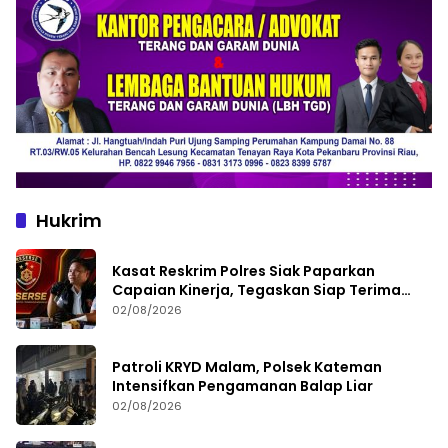
Hukrim
Kasat Reskrim Polres Siak Paparkan
Capaian Kinerja, Tegaskan Siap Terima
Kritik dan Evaluasi
02/08/2026
Patroli KRYD Malam, Polsek Kateman
Intensifkan Pengamanan Balap Liar
02/08/2026