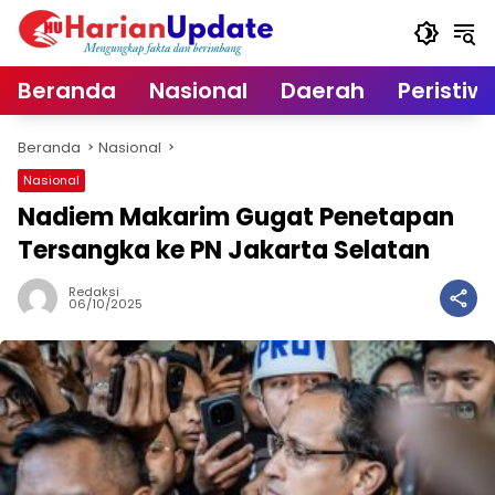
Langsung
ke
konten
Beranda
Nasional
Daerah
Peristiw
Beranda
Nasional
Nasional
Nadiem Makarim Gugat Penetapan
Tersangka ke PN Jakarta Selatan
Redaksi
06/10/2025