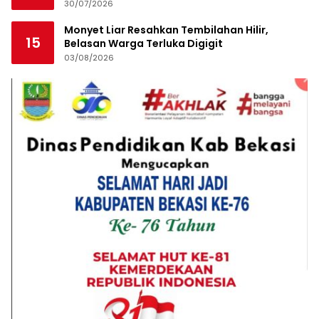
Siapkan Laporan Polisi
30/07/2026
Monyet Liar Resahkan Tembilahan Hilir,
15
Belasan Warga Terluka Digigit
03/08/2026