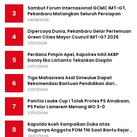
Sambut Forum Internasional GCMC IMT-GT,
3
Pekanbaru Matangkan Seluruh Persiapan
04/08/2026
Dipercaya Dunia, Pekanbaru Gelar Pertemuan
4
Green Cities Mayor Council IMT-GT 2026
17/07/2026
Perdana Pimpin Apel, Kapolres Inhil AKBP
5
Donny Eko Listianto Tekankan Disiplin
27/07/2026
Tiga Mahasiswa Asal Simeulue Dapat
6
Rekomendasi Bantuan Pendidikan dari
Jamaluddin Idham
27/07/2026
Panitia Lauke Cup I Tolak Protes PS Amabaan,
7
PS Pelor Lamerem Menang WO 3-0
27/07/2026
Kapolda Aceh Sampaikan Duka atas
8
Gugurnya Anggota POM TNI Saat Bantu Kejar
Bandar Narkoba
26/07/2026