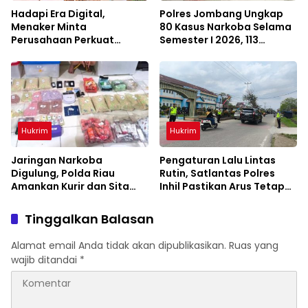
Hadapi Era Digital,
Polres Jombang Ungkap
Menaker Minta
80 Kasus Narkoba Selama
Perusahaan Perkuat
Semester I 2026, 113
Kemitraan dengan Pekerja
Tersangka Diamankan
Hukrim
Hukrim
Jaringan Narkoba
Pengaturan Lalu Lintas
Digulung, Polda Riau
Rutin, Satlantas Polres
Amankan Kurir dan Sita
Inhil Pastikan Arus Tetap
Barang Bukti Bernilai
Lancar
Fantastis
Tinggalkan Balasan
Alamat email Anda tidak akan dipublikasikan.
Ruas yang
wajib ditandai
*