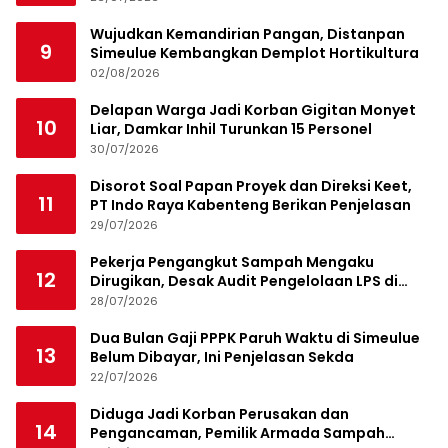
Wujudkan Kemandirian Pangan, Distanpan
9
Simeulue Kembangkan Demplot Hortikultura
02/08/2026
Delapan Warga Jadi Korban Gigitan Monyet
10
Liar, Damkar Inhil Turunkan 15 Personel
30/07/2026
Disorot Soal Papan Proyek dan Direksi Keet,
11
PT Indo Raya Kabenteng Berikan Penjelasan
29/07/2026
Pekerja Pengangkut Sampah Mengaku
12
Dirugikan, Desak Audit Pengelolaan LPS di
Pekanbaru
28/07/2026
Dua Bulan Gaji PPPK Paruh Waktu di Simeulue
13
Belum Dibayar, Ini Penjelasan Sekda
22/07/2026
Diduga Jadi Korban Perusakan dan
14
Pengancaman, Pemilik Armada Sampah