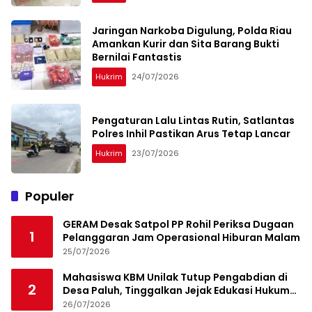
Jaringan Narkoba Digulung, Polda Riau
Amankan Kurir dan Sita Barang Bukti
Bernilai Fantastis
Hukrim
24/07/2026
Pengaturan Lalu Lintas Rutin, Satlantas
Polres Inhil Pastikan Arus Tetap Lancar
Hukrim
23/07/2026
Populer
GERAM Desak Satpol PP Rohil Periksa Dugaan
1
Pelanggaran Jam Operasional Hiburan Malam
25/07/2026
Mahasiswa KBM Unilak Tutup Pengabdian di
2
Desa Paluh, Tinggalkan Jejak Edukasi Hukum
dan Aksi Sosial
26/07/2026