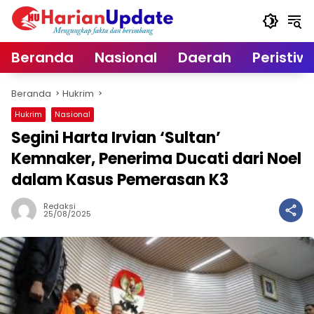
Langsung
ke
konten
Beranda
Nasional
Daerah
Peristiw
Beranda
Hukrim
Hukrim
Nasional
Segini Harta Irvian ‘Sultan’
Kemnaker, Penerima Ducati dari Noel
dalam Kasus Pemerasan K3
Redaksi
25/08/2025