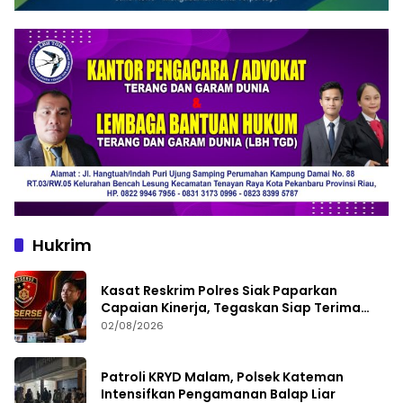
Hukrim
Kasat Reskrim Polres Siak Paparkan
Capaian Kinerja, Tegaskan Siap Terima
Kritik dan Evaluasi
02/08/2026
Patroli KRYD Malam, Polsek Kateman
Intensifkan Pengamanan Balap Liar