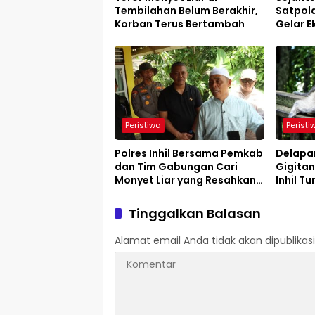
Tembilahan Belum Berakhir,
Satpola
Korban Terus Bertambah
Gelar E
Presisi
Peristiwa
Peristi
Polres Inhil Bersama Pemkab
Delapa
dan Tim Gabungan Cari
Gigitan
Monyet Liar yang Resahkan
Inhil T
Warga Tembilahan
Tinggalkan Balasan
Alamat email Anda tidak akan dipublikasi