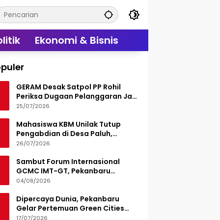
litik
Ekonomi & Bisnis
puler
GERAM Desak Satpol PP Rohil
Periksa Dugaan Pelanggaran Jam
Operasional Hiburan Malam
25/07/2026
Mahasiswa KBM Unilak Tutup
Pengabdian di Desa Paluh,
Tinggalkan Jejak Edukasi Hukum
26/07/2026
dan Aksi Sosial
Sambut Forum Internasional
GCMC IMT-GT, Pekanbaru
Matangkan Seluruh Persiapan
04/08/2026
Dipercaya Dunia, Pekanbaru
Gelar Pertemuan Green Cities
Mayor Council IMT-GT 2026
17/07/2026