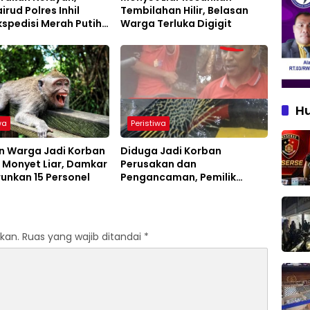
irud Polres Inhil
Tembilahan Hilir, Belasan
kspedisi Merah Putih
Warga Terluka Digigit
H
wa
Peristiwa
n Warga Jadi Korban
Diduga Jadi Korban
 Monyet Liar, Damkar
Perusakan dan
urunkan 15 Personel
Pengancaman, Pemilik
Armada Sampah Siapkan
Laporan Polisi
kan.
Ruas yang wajib ditandai
*