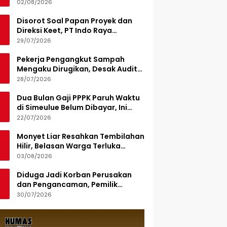
Demplot Hortikultura
02/08/2026
Disorot Soal Papan Proyek dan
Direksi Keet, PT Indo Raya
Kabenteng Berikan Penjelasan
29/07/2026
Pekerja Pengangkut Sampah
Mengaku Dirugikan, Desak Audit
Pengelolaan LPS di Pekanbaru
28/07/2026
Dua Bulan Gaji PPPK Paruh Waktu
di Simeulue Belum Dibayar, Ini
Penjelasan Sekda
22/07/2026
Monyet Liar Resahkan Tembilahan
Hilir, Belasan Warga Terluka
Digigit
03/08/2026
Diduga Jadi Korban Perusakan
dan Pengancaman, Pemilik
Armada Sampah Siapkan
30/07/2026
Laporan Polisi