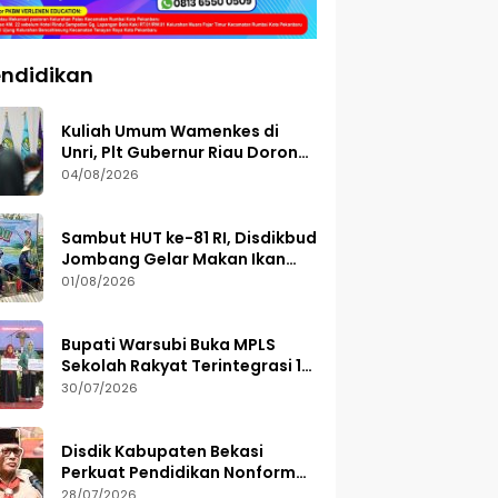
ndidikan
Kuliah Umum Wamenkes di
Unri, Plt Gubernur Riau Dorong
Riset Jadi Dasar Kebijakan
04/08/2026
Kesehatan
Sambut HUT ke-81 RI, Disdikbud
Jombang Gelar Makan Ikan
dan Mancing Bersama
01/08/2026
Bupati Warsubi Buka MPLS
Sekolah Rakyat Terintegrasi 1
Jombang, Ajak Siswa Raih
30/07/2026
Prestasi
Disdik Kabupaten Bekasi
Perkuat Pendidikan Nonformal
Lewat GEMA TUNAS 2026
28/07/2026