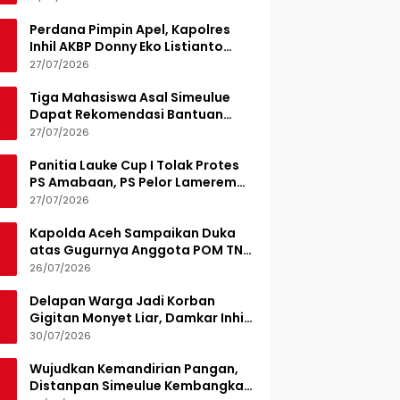
Perdana Pimpin Apel, Kapolres
Inhil AKBP Donny Eko Listianto
Tekankan Disiplin
27/07/2026
Tiga Mahasiswa Asal Simeulue
Dapat Rekomendasi Bantuan
Pendidikan dari Jamaluddin
27/07/2026
Idham
Panitia Lauke Cup I Tolak Protes
PS Amabaan, PS Pelor Lamerem
Menang WO 3-0
27/07/2026
Kapolda Aceh Sampaikan Duka
atas Gugurnya Anggota POM TNI
Saat Bantu Kejar Bandar Narkoba
26/07/2026
Delapan Warga Jadi Korban
Gigitan Monyet Liar, Damkar Inhil
Turunkan 15 Personel
30/07/2026
Wujudkan Kemandirian Pangan,
Distanpan Simeulue Kembangkan