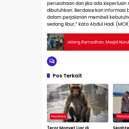
perusahaan dan jika ada keperluan ru
dibutuhkan. Berdasarkan informas
dalam perjalanan membeli kebutuhan
sedang libur,” kata Abdul Hadi. (MCR
Jelang Ramadhan, Masjid Nurul
Pos Terkait
Peristiwa
Peristi
Teror Monyet Liar di
Sejahte