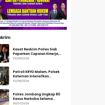
ukrim
Kasat Reskrim Polres Siak
Paparkan Capaian Kinerja,
Tegaskan Siap Terima Kritik
02/08/2026
dan Evaluasi
Patroli KRYD Malam, Polsek
Kateman Intensifkan
Pengamanan Balap Liar
02/08/2026
Polres Jombang Ungkap 80
Kasus Narkoba Selama
Semester I 2026, 113 Tersangka
30/07/2026