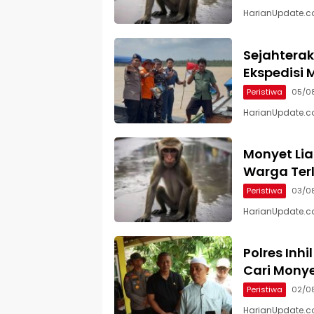
HarianUpdate.com
Sejahterak
Ekspedisi M
Peristiwa
05/0
HarianUpdate.com 
Monyet Lia
Warga Terl
Peristiwa
03/0
HarianUpdate.com
Polres In
Cari Mony
Peristiwa
02/0
HarianUpdate.com