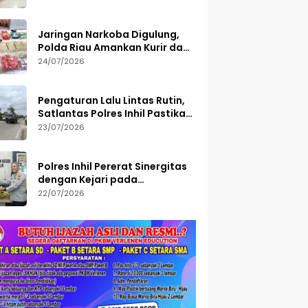
Diamankan
Jaringan Narkoba Digulung,
Polda Riau Amankan Kurir dan
Sita Barang Bukti Bernilai
24/07/2026
Fantastis
Pengaturan Lalu Lintas Rutin,
Satlantas Polres Inhil Pastikan
Arus Tetap Lancar
23/07/2026
Polres Inhil Pererat Sinergitas
dengan Kejari pada
Peringatan Hari Bakti
22/07/2026
Adhyaksa ke-66