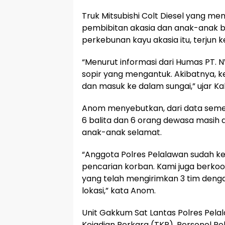
Truk Mitsubishi Colt Diesel yang 
pembibitan akasia dan anak-anak bal
perkebunan kayu akasia itu, terjun k
“Menurut informasi dari Humas PT. 
sopir yang mengantuk. Akibatnya, k
dan masuk ke dalam sungai,” ujar K
Anom menyebutkan, dari data semen
6 balita dan 6 orang dewasa masih 
anak-anak selamat.
“Anggota Polres Pelalawan sudah ke
pencarian korban. Kami juga berko
yang telah mengirimkan 3 tim denga
lokasi,” kata Anom.
Unit Gakkum Sat Lantas Polres Pel
Kejadian Perkara (TKP). Personel Po