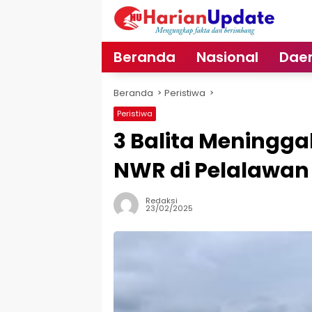
Langsung
ke
konten
Beranda
Nasional
Dae
Beranda
Peristiwa
Peristiwa
3 Balita Meninggal
NWR di Pelalawan
Redaksi
23/02/2025