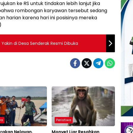
jukan ke RS untuk tindakan lebih lanjut jika
i bahwa rombongan karyawan tersebut sedang
 harian karena hari ini posisinya mereka
)
 Yakin di Desa Senderak Resmi Dibuka
wa
Peristiwa
rakan Nelayan,
Monyet Liar Resahkan