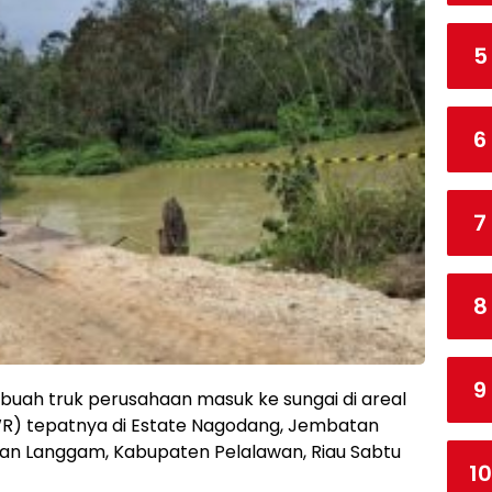
5
6
7
8
9
buah truk perusahaan masuk ke sungai di areal
WR) tepatnya di Estate Nagodang, Jembatan
tan Langgam, Kabupaten Pelalawan, Riau Sabtu
10