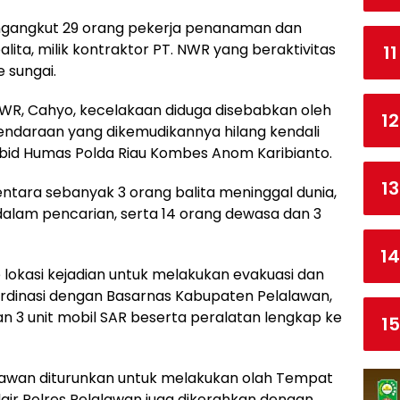
mengangkut 29 orang pekerja penanaman dan
ita, milik kontraktor PT. NWR yang beraktivitas
11
e sungai.
NWR, Cahyo, kecelakaan diduga disebabkan oleh
12
endaraan yang dikemudikannya hilang kendali
abid Humas Polda Riau Kombes Anom Karibianto.
13
tara sebanyak 3 orang balita meninggal dunia,
dalam pencarian, serta 14 orang dewasa dan 3
14
 lokasi kejadian untuk melakukan evakuasi dan
ordinasi dengan Basarnas Kabupaten Pelalawan,
n 3 unit mobil SAR beserta peralatan lengkap ke
15
alawan diturunkan untuk melakukan olah Tempat
lair Polres Pelalawan juga dikerahkan dengan