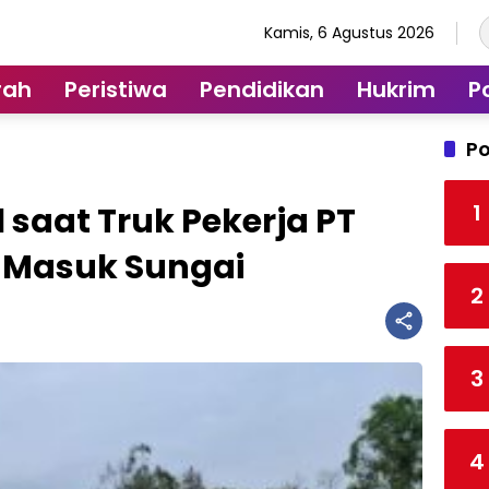
Kamis, 6 Agustus 2026
rah
Peristiwa
Pendidikan
Hukrim
Po
Po
1
 saat Truk Pekerja PT
 Masuk Sungai
2
3
4