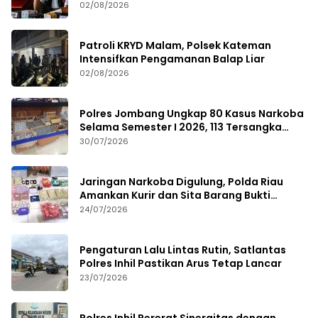
Kritik dan Evaluasi
02/08/2026
Patroli KRYD Malam, Polsek Kateman
Intensifkan Pengamanan Balap Liar
02/08/2026
Polres Jombang Ungkap 80 Kasus Narkoba
Selama Semester I 2026, 113 Tersangka
Diamankan
30/07/2026
Jaringan Narkoba Digulung, Polda Riau
Amankan Kurir dan Sita Barang Bukti
Bernilai Fantastis
24/07/2026
Pengaturan Lalu Lintas Rutin, Satlantas
Polres Inhil Pastikan Arus Tetap Lancar
23/07/2026
Polres Inhil Pererat Sinergitas dengan