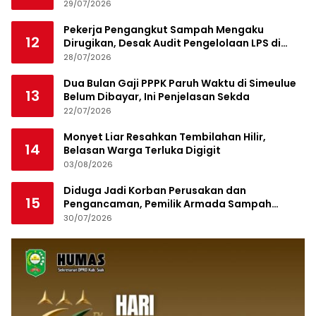
29/07/2026
Pekerja Pengangkut Sampah Mengaku
12
Dirugikan, Desak Audit Pengelolaan LPS di
Pekanbaru
28/07/2026
Dua Bulan Gaji PPPK Paruh Waktu di Simeulue
13
Belum Dibayar, Ini Penjelasan Sekda
22/07/2026
Monyet Liar Resahkan Tembilahan Hilir,
14
Belasan Warga Terluka Digigit
03/08/2026
Diduga Jadi Korban Perusakan dan
15
Pengancaman, Pemilik Armada Sampah
Siapkan Laporan Polisi
30/07/2026