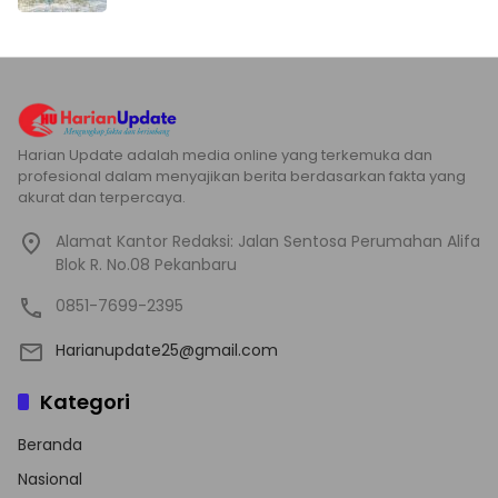
Harian Update adalah media online yang terkemuka dan
profesional dalam menyajikan berita berdasarkan fakta yang
akurat dan terpercaya.
Alamat Kantor Redaksi: Jalan Sentosa Perumahan Alifa
Blok R. No.08 Pekanbaru
0851-7699-2395
Harianupdate25@gmail.com
Kategori
Beranda
Nasional