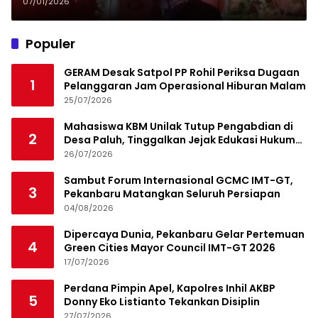
Korsleting Listrik
07/01/2026
Populer
GERAM Desak Satpol PP Rohil Periksa Dugaan
1
Pelanggaran Jam Operasional Hiburan Malam
25/07/2026
Mahasiswa KBM Unilak Tutup Pengabdian di
2
Desa Paluh, Tinggalkan Jejak Edukasi Hukum
dan Aksi Sosial
26/07/2026
Sambut Forum Internasional GCMC IMT-GT,
3
Pekanbaru Matangkan Seluruh Persiapan
04/08/2026
Dipercaya Dunia, Pekanbaru Gelar Pertemuan
4
Green Cities Mayor Council IMT-GT 2026
17/07/2026
Perdana Pimpin Apel, Kapolres Inhil AKBP
5
Donny Eko Listianto Tekankan Disiplin
27/07/2026