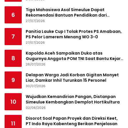
Tiga Mahasiswa Asal Simeulue Dapat
6
Rekomendasi Bantuan Pendidikan dari
Jamaluddin Idham
27/07/2026
Panitia Lauke Cup I Tolak Protes PS Amabaan,
7
PS Pelor Lamerem Menang WO 3-0
27/07/2026
Kapolda Aceh Sampaikan Duka atas
8
Gugurnya Anggota POM TNI Saat Bantu Kejar
Bandar Narkoba
26/07/2026
Delapan Warga Jadi Korban Gigitan Monyet
9
Liar, Damkar Inhil Turunkan 15 Personel
30/07/2026
Wujudkan Kemandirian Pangan, Distanpan
10
Simeulue Kembangkan Demplot Hortikultura
02/08/2026
Disorot Soal Papan Proyek dan Direksi Keet,
11
PT Indo Raya Kabenteng Berikan Penjelasan