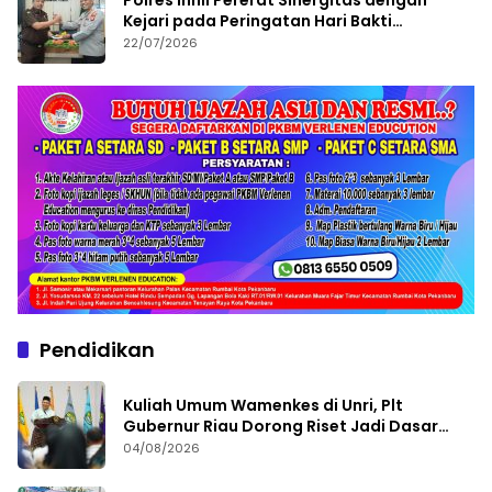
Kejari pada Peringatan Hari Bakti
Adhyaksa ke-66
22/07/2026
Pendidikan
Kuliah Umum Wamenkes di Unri, Plt
Gubernur Riau Dorong Riset Jadi Dasar
Kebijakan Kesehatan
04/08/2026