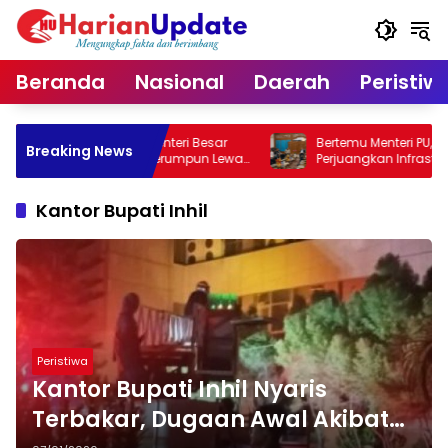
Langsung
ke
konten
Beranda
Nasional
Daerah
Peristiw
bernur Riau, Menteri Besar
Bertemu Menteri PU, Plt Gubernur 
Breaking News
uat Hubungan Serumpun Lewat
Perjuangkan Infrastruktur Strateg
Pekanbaru
Kantor Bupati Inhil
Peristiwa
Kantor Bupati Inhil Nyaris
Terbakar, Dugaan Awal Akibat