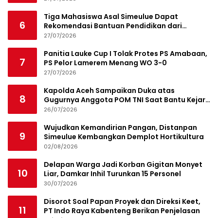
Tiga Mahasiswa Asal Simeulue Dapat
6
Rekomendasi Bantuan Pendidikan dari
Jamaluddin Idham
27/07/2026
Panitia Lauke Cup I Tolak Protes PS Amabaan,
7
PS Pelor Lamerem Menang WO 3-0
27/07/2026
Kapolda Aceh Sampaikan Duka atas
8
Gugurnya Anggota POM TNI Saat Bantu Kejar
Bandar Narkoba
26/07/2026
Wujudkan Kemandirian Pangan, Distanpan
9
Simeulue Kembangkan Demplot Hortikultura
02/08/2026
Delapan Warga Jadi Korban Gigitan Monyet
10
Liar, Damkar Inhil Turunkan 15 Personel
30/07/2026
Disorot Soal Papan Proyek dan Direksi Keet,
11
PT Indo Raya Kabenteng Berikan Penjelasan