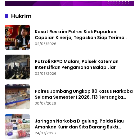
Hukrim
Kasat Reskrim Polres Siak Paparkan
Capaian Kinerja, Tegaskan Siap Terima
Kritik dan Evaluasi
02/08/2026
Patroli KRYD Malam, Polsek Kateman
Intensifkan Pengamanan Balap Liar
02/08/2026
Polres Jombang Ungkap 80 Kasus Narkoba
Selama Semester I 2026, 113 Tersangka
Diamankan
30/07/2026
Jaringan Narkoba Digulung, Polda Riau
Amankan Kurir dan Sita Barang Bukti
Bernilai Fantastis
24/07/2026