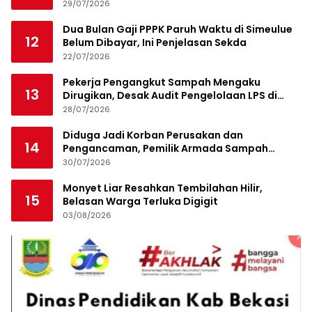
29/07/2026
Dua Bulan Gaji PPPK Paruh Waktu di Simeulue
12
Belum Dibayar, Ini Penjelasan Sekda
22/07/2026
Pekerja Pengangkut Sampah Mengaku
13
Dirugikan, Desak Audit Pengelolaan LPS di
Pekanbaru
28/07/2026
Diduga Jadi Korban Perusakan dan
14
Pengancaman, Pemilik Armada Sampah
Siapkan Laporan Polisi
30/07/2026
Monyet Liar Resahkan Tembilahan Hilir,
15
Belasan Warga Terluka Digigit
03/08/2026