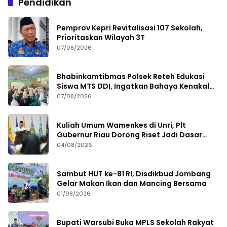
Pendidikan
Pemprov Kepri Revitalisasi 107 Sekolah,
Prioritaskan Wilayah 3T
07/08/2026
Bhabinkamtibmas Polsek Reteh Edukasi
Siswa MTS DDI, Ingatkan Bahaya Kenakalan
Remaja
07/08/2026
Kuliah Umum Wamenkes di Unri, Plt
Gubernur Riau Dorong Riset Jadi Dasar
Kebijakan Kesehatan
04/08/2026
Sambut HUT ke-81 RI, Disdikbud Jombang
Gelar Makan Ikan dan Mancing Bersama
01/08/2026
Bupati Warsubi Buka MPLS Sekolah Rakyat