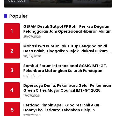
Restrukturisasi Koperasi
02/01/2026
Diperluas
Populer
GERAM Desak Satpol PP Rohil Periksa Dugaan
1
Pelanggaran Jam Operasional Hiburan Malam
25/07/2026
Mahasiswa KBM Unilak Tutup Pengabdian di
2
Desa Paluh, Tinggalkan Jejak Edukasi Hukum
dan Aksi Sosial
26/07/2026
Sambut Forum Internasional GCMC IMT-GT,
3
Pekanbaru Matangkan Seluruh Persiapan
04/08/2026
Dipercaya Dunia, Pekanbaru Gelar Pertemuan
4
Green Cities Mayor Council IMT-GT 2026
17/07/2026
Perdana Pimpin Apel, Kapolres Inhil AKBP
5
Donny Eko Listianto Tekankan Disiplin
27/07/2026