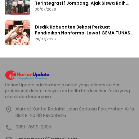
Terintegrasi 1 Jombang, Ajak Siswa Raih
Prestasi
30/07/2026
Disdik Kabupaten Bekasi Perkuat
Pendidikan Nonformal Lewat GEMA TUNAS
2026
28/07/2026
Harian Update adalah media online yang terkemuka dan
profesional dalam menyajikan berita berdasarkan fakta yang
akurat dan terpercaya.
Alamat Kantor Redaksi: Jalan Sentosa Perumahan Alifa
Blok R. No.08 Pekanbaru
0851-7699-2395