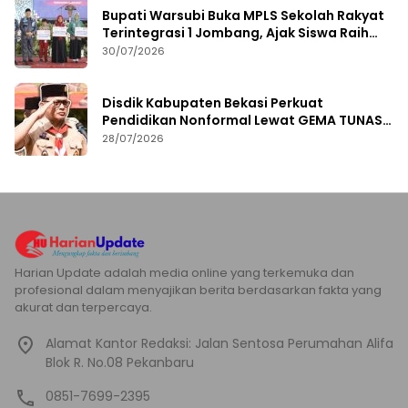
Bupati Warsubi Buka MPLS Sekolah Rakyat
Terintegrasi 1 Jombang, Ajak Siswa Raih
Prestasi
30/07/2026
Disdik Kabupaten Bekasi Perkuat
Pendidikan Nonformal Lewat GEMA TUNAS
2026
28/07/2026
Harian Update adalah media online yang terkemuka dan
profesional dalam menyajikan berita berdasarkan fakta yang
akurat dan terpercaya.
Alamat Kantor Redaksi: Jalan Sentosa Perumahan Alifa
Blok R. No.08 Pekanbaru
0851-7699-2395