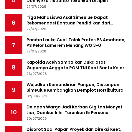
5
Donny Eko Listianto Tekankan Disiplin
27/07/2026
Tiga Mahasiswa Asal Simeulue Dapat
6
Rekomendasi Bantuan Pendidikan dari
Jamaluddin Idham
27/07/2026
Panitia Lauke Cup I Tolak Protes PS Amabaan,
7
PS Pelor Lamerem Menang WO 3-0
27/07/2026
Kapolda Aceh Sampaikan Duka atas
8
Gugurnya Anggota POM TNI Saat Bantu Kejar
Bandar Narkoba
26/07/2026
Wujudkan Kemandirian Pangan, Distanpan
9
Simeulue Kembangkan Demplot Hortikultura
02/08/2026
Delapan Warga Jadi Korban Gigitan Monyet
10
Liar, Damkar Inhil Turunkan 15 Personel
30/07/2026
Disorot Soal Papan Proyek dan Direksi Keet,