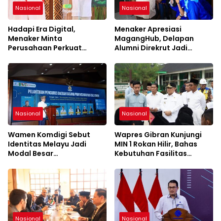
Nasional
Nasional
Hadapi Era Digital,
Menaker Apresiasi
Menaker Minta
MagangHub, Delapan
Perusahaan Perkuat
Alumni Direkrut Jadi
Kemitraan dengan Pekerja
Karyawan Tetap PT AEP
Nasional
Nasional
Wamen Komdigi Sebut
Wapres Gibran Kunjungi
Identitas Melayu Jadi
MIN 1 Rokan Hilir, Bahas
Modal Besar
Kebutuhan Fasilitas
Pembangunan Riau di Era
Sekolah
Digital
Nasional
Nasional