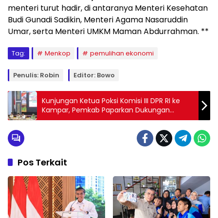
menteri turut hadir, di antaranya Menteri Kesehatan
Budi Gunadi Sadikin, Menteri Agama Nasaruddin
Umar, serta Menteri UMKM Maman Abdurrahman. **
Tag:
Menkop
pemulihan ekonomi
Penulis: Robin
Editor: Bowo
Kunjungan Ketua Poksi Komisi III DPR RI ke
Kampar, Pemkab Paparkan Dukungan
Program Presiden
Pos Terkait