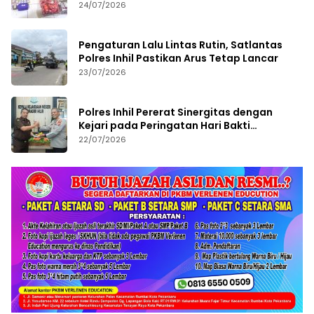
Bernilai Fantastis
24/07/2026
Pengaturan Lalu Lintas Rutin, Satlantas
Polres Inhil Pastikan Arus Tetap Lancar
23/07/2026
Polres Inhil Pererat Sinergitas dengan
Kejari pada Peringatan Hari Bakti
Adhyaksa ke-66
22/07/2026