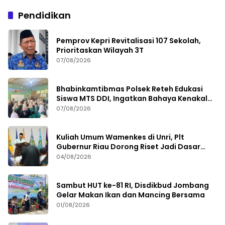
Pendidikan
Pemprov Kepri Revitalisasi 107 Sekolah,
Prioritaskan Wilayah 3T
07/08/2026
Bhabinkamtibmas Polsek Reteh Edukasi
Siswa MTS DDI, Ingatkan Bahaya Kenakalan
Remaja
07/08/2026
Kuliah Umum Wamenkes di Unri, Plt
Gubernur Riau Dorong Riset Jadi Dasar
Kebijakan Kesehatan
04/08/2026
Sambut HUT ke-81 RI, Disdikbud Jombang
Gelar Makan Ikan dan Mancing Bersama
01/08/2026