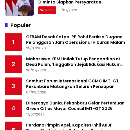
Diminta Siapkan Persyaratan
Nasional
15/07/2026
Populer
GERAM Desak Satpol PP Rohil Periksa Dugaan
1
Pelanggaran Jam Operasional Hiburan Malam
25/07/2026
Mahasiswa KBM Unilak Tutup Pengabdian di
2
Desa Paluh, Tinggalkan Jejak Edukasi Hukum
dan Aksi Sosial
26/07/2026
Sambut Forum Internasional GCMC IMT-GT,
3
Pekanbaru Matangkan Seluruh Persiapan
04/08/2026
Dipercaya Dunia, Pekanbaru Gelar Pertemuan
4
Green Cities Mayor Council IMT-GT 2026
17/07/2026
Perdana Pimpin Apel, Kapolres Inhil AKBP