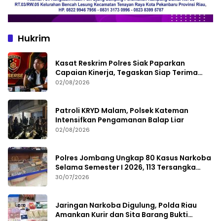
Hukrim
Kasat Reskrim Polres Siak Paparkan
Capaian Kinerja, Tegaskan Siap Terima
Kritik dan Evaluasi
02/08/2026
Patroli KRYD Malam, Polsek Kateman
Intensifkan Pengamanan Balap Liar
02/08/2026
Polres Jombang Ungkap 80 Kasus Narkoba
Selama Semester I 2026, 113 Tersangka
Diamankan
30/07/2026
Jaringan Narkoba Digulung, Polda Riau
Amankan Kurir dan Sita Barang Bukti