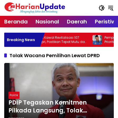
Langsung
ke
konten
Beranda
Nasional
Daerah
Peristiw
Konsultan Kawal Revitalisasi 107
Pemprov Kepri Revitalisas
Breaking News
lah di Kepri, Pastikan Tepat Mutu dan
Prioritaskan Wilayah 3T
at Waktu
Tolak Wacana Pemilihan Lewat DPRD
Politik
PDIP Tegaskan Komitmen
Pilkada Langsung, Tolak