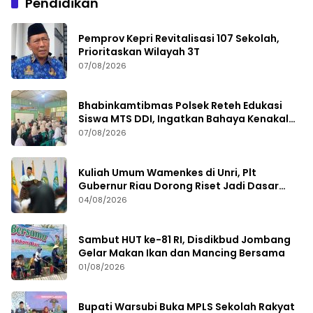
Pendidikan
Pemprov Kepri Revitalisasi 107 Sekolah,
Prioritaskan Wilayah 3T
07/08/2026
Bhabinkamtibmas Polsek Reteh Edukasi
Siswa MTS DDI, Ingatkan Bahaya Kenakalan
Remaja
07/08/2026
Kuliah Umum Wamenkes di Unri, Plt
Gubernur Riau Dorong Riset Jadi Dasar
Kebijakan Kesehatan
04/08/2026
Sambut HUT ke-81 RI, Disdikbud Jombang
Gelar Makan Ikan dan Mancing Bersama
01/08/2026
Bupati Warsubi Buka MPLS Sekolah Rakyat