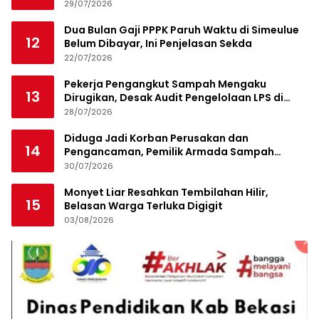
29/07/2026
Dua Bulan Gaji PPPK Paruh Waktu di Simeulue
12
Belum Dibayar, Ini Penjelasan Sekda
22/07/2026
Pekerja Pengangkut Sampah Mengaku
13
Dirugikan, Desak Audit Pengelolaan LPS di
Pekanbaru
28/07/2026
Diduga Jadi Korban Perusakan dan
14
Pengancaman, Pemilik Armada Sampah
Siapkan Laporan Polisi
30/07/2026
Monyet Liar Resahkan Tembilahan Hilir,
15
Belasan Warga Terluka Digigit
03/08/2026