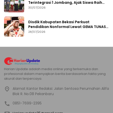
Terintegrasi 1 Jombang, Ajak Siswa Raih
Prestasi
30/07/2026
Disdik Kabupaten Bekasi Perkuat
Pendidikan Nonformal Lewat GEMA TUNAS
2026
28/07/2026
Harian Update adalah media online yang terkemuka dan
profesional dalam menyajikan berita berdasarkan fakta yang
akurat dan terpercaya.
Alamat Kantor Redaksi: Jalan Sentosa Perumahan Alifa
Blok R. No.08 Pekanbaru
0851-7699-2395