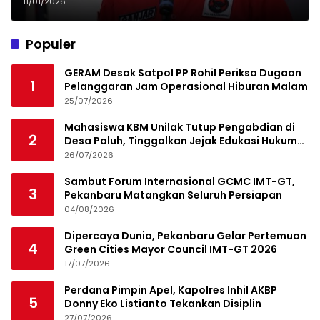
Wacana Pemilihan Lewat DPRD
11/01/2026
Populer
GERAM Desak Satpol PP Rohil Periksa Dugaan
1
Pelanggaran Jam Operasional Hiburan Malam
25/07/2026
Mahasiswa KBM Unilak Tutup Pengabdian di
2
Desa Paluh, Tinggalkan Jejak Edukasi Hukum
dan Aksi Sosial
26/07/2026
Sambut Forum Internasional GCMC IMT-GT,
3
Pekanbaru Matangkan Seluruh Persiapan
04/08/2026
Dipercaya Dunia, Pekanbaru Gelar Pertemuan
4
Green Cities Mayor Council IMT-GT 2026
17/07/2026
Perdana Pimpin Apel, Kapolres Inhil AKBP
5
Donny Eko Listianto Tekankan Disiplin
27/07/2026