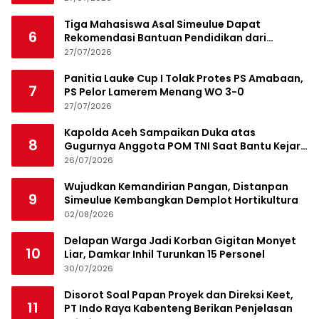
Tiga Mahasiswa Asal Simeulue Dapat
6
Rekomendasi Bantuan Pendidikan dari
Jamaluddin Idham
27/07/2026
Panitia Lauke Cup I Tolak Protes PS Amabaan,
7
PS Pelor Lamerem Menang WO 3-0
27/07/2026
Kapolda Aceh Sampaikan Duka atas
8
Gugurnya Anggota POM TNI Saat Bantu Kejar
Bandar Narkoba
26/07/2026
Wujudkan Kemandirian Pangan, Distanpan
9
Simeulue Kembangkan Demplot Hortikultura
02/08/2026
Delapan Warga Jadi Korban Gigitan Monyet
10
Liar, Damkar Inhil Turunkan 15 Personel
30/07/2026
Disorot Soal Papan Proyek dan Direksi Keet,
11
PT Indo Raya Kabenteng Berikan Penjelasan