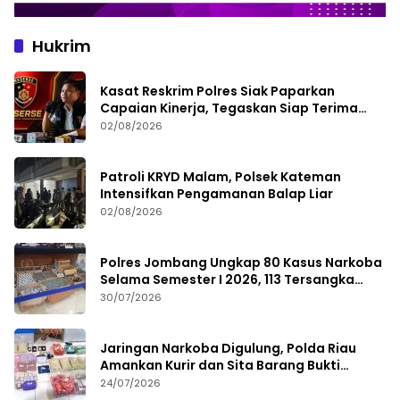
Hukrim
Kasat Reskrim Polres Siak Paparkan
Capaian Kinerja, Tegaskan Siap Terima
Kritik dan Evaluasi
02/08/2026
Patroli KRYD Malam, Polsek Kateman
Intensifkan Pengamanan Balap Liar
02/08/2026
Polres Jombang Ungkap 80 Kasus Narkoba
Selama Semester I 2026, 113 Tersangka
Diamankan
30/07/2026
Jaringan Narkoba Digulung, Polda Riau
Amankan Kurir dan Sita Barang Bukti
Bernilai Fantastis
24/07/2026