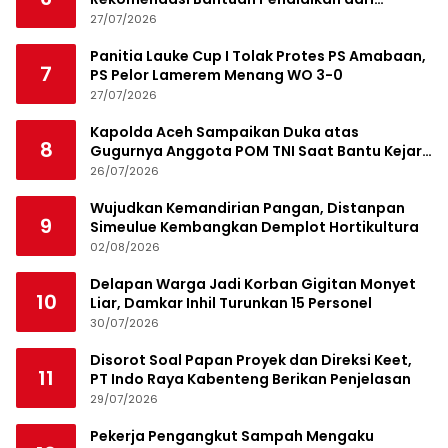
Jamaluddin Idham
27/07/2026
Panitia Lauke Cup I Tolak Protes PS Amabaan,
7
PS Pelor Lamerem Menang WO 3-0
27/07/2026
Kapolda Aceh Sampaikan Duka atas
8
Gugurnya Anggota POM TNI Saat Bantu Kejar
Bandar Narkoba
26/07/2026
Wujudkan Kemandirian Pangan, Distanpan
9
Simeulue Kembangkan Demplot Hortikultura
02/08/2026
Delapan Warga Jadi Korban Gigitan Monyet
10
Liar, Damkar Inhil Turunkan 15 Personel
30/07/2026
Disorot Soal Papan Proyek dan Direksi Keet,
11
PT Indo Raya Kabenteng Berikan Penjelasan
29/07/2026
Pekerja Pengangkut Sampah Mengaku