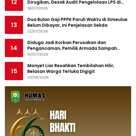
12
Dirugikan, Desak Audit Pengelolaan LPS di
Pekanbaru
28/07/2026
Dua Bulan Gaji PPPK Paruh Waktu di Simeulue
13
Belum Dibayar, Ini Penjelasan Sekda
22/07/2026
Diduga Jadi Korban Perusakan dan
14
Pengancaman, Pemilik Armada Sampah
Siapkan Laporan Polisi
30/07/2026
Monyet Liar Resahkan Tembilahan Hilir,
15
Belasan Warga Terluka Digigit
03/08/2026