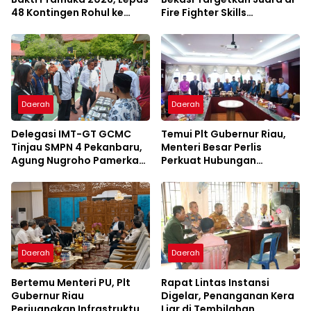
48 Kontingen Rohul ke
Fire Fighter Skills
Jambore Nasional
Competition Jawa Barat
2027
Daerah
Daerah
Delegasi IMT-GT GCMC
Temui Plt Gubernur Riau,
Tinjau SMPN 4 Pekanbaru,
Menteri Besar Perlis
Agung Nugroho Pamerkan
Perkuat Hubungan
Konsep Green School
Serumpun Lewat IMT-GT
Daerah
Daerah
Bertemu Menteri PU, Plt
Rapat Lintas Instansi
Gubernur Riau
Digelar, Penanganan Kera
Perjuangkan Infrastruktur
Liar di Tembilahan