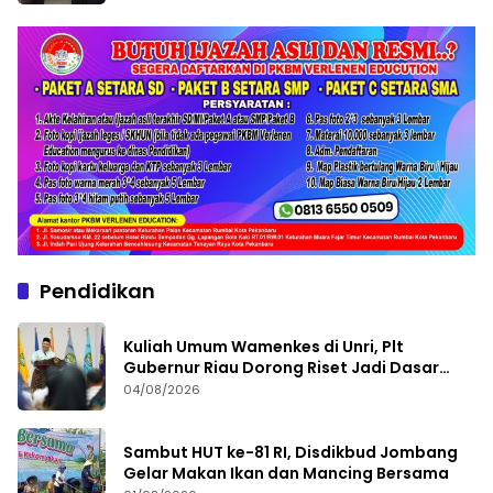
Pendidikan
Kuliah Umum Wamenkes di Unri, Plt
Gubernur Riau Dorong Riset Jadi Dasar
Kebijakan Kesehatan
04/08/2026
Sambut HUT ke-81 RI, Disdikbud Jombang
Gelar Makan Ikan dan Mancing Bersama