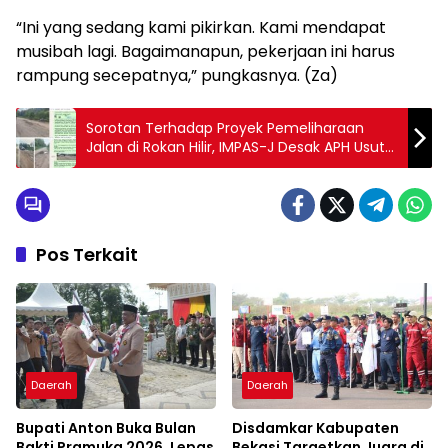
“Ini yang sedang kami pikirkan. Kami mendapat
musibah lagi. Bagaimanapun, pekerjaan ini harus
rampung secepatnya,” pungkasnya. (Za)
Sorotan Terhadap Proyek Pemeliharaan
Jalan di Rokan Hilir, IMPAS-J Desak APH Usut
Tuntas
Pos Terkait
Daerah
Daerah
Bupati Anton Buka Bulan
Disdamkar Kabupaten
Bakti Pramuka 2026, Lepas
Bekasi Targetkan Juara di