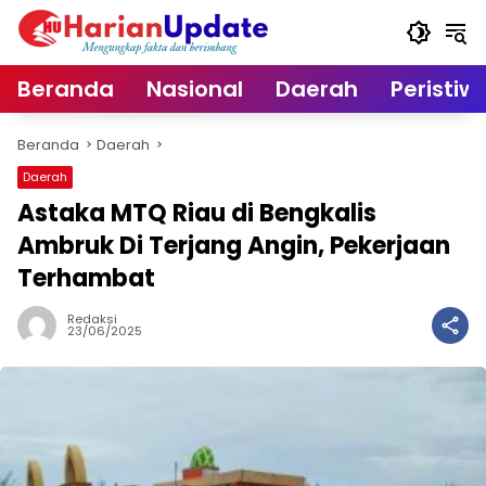
Langsung
ke
konten
Beranda
Nasional
Daerah
Peristiw
Beranda
Daerah
Daerah
Astaka MTQ Riau di Bengkalis
Ambruk Di Terjang Angin, Pekerjaan
Terhambat
Redaksi
23/06/2025