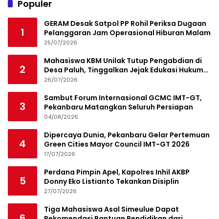
Populer
GERAM Desak Satpol PP Rohil Periksa Dugaan
1
Pelanggaran Jam Operasional Hiburan Malam
25/07/2026
Mahasiswa KBM Unilak Tutup Pengabdian di
2
Desa Paluh, Tinggalkan Jejak Edukasi Hukum
dan Aksi Sosial
26/07/2026
Sambut Forum Internasional GCMC IMT-GT,
3
Pekanbaru Matangkan Seluruh Persiapan
04/08/2026
Dipercaya Dunia, Pekanbaru Gelar Pertemuan
4
Green Cities Mayor Council IMT-GT 2026
17/07/2026
Perdana Pimpin Apel, Kapolres Inhil AKBP
5
Donny Eko Listianto Tekankan Disiplin
27/07/2026
Tiga Mahasiswa Asal Simeulue Dapat
6
Rekomendasi Bantuan Pendidikan dari