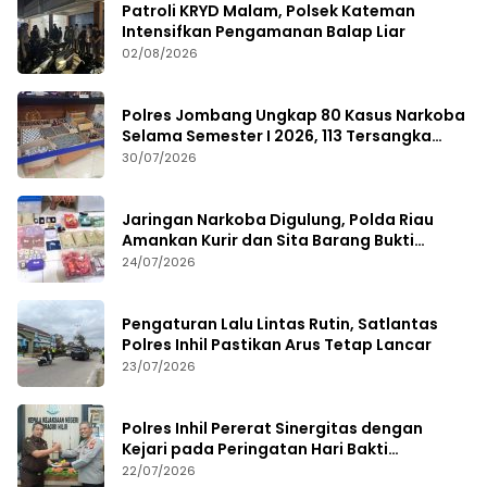
Patroli KRYD Malam, Polsek Kateman
Intensifkan Pengamanan Balap Liar
02/08/2026
Polres Jombang Ungkap 80 Kasus Narkoba
Selama Semester I 2026, 113 Tersangka
Diamankan
30/07/2026
Jaringan Narkoba Digulung, Polda Riau
Amankan Kurir dan Sita Barang Bukti
Bernilai Fantastis
24/07/2026
Pengaturan Lalu Lintas Rutin, Satlantas
Polres Inhil Pastikan Arus Tetap Lancar
23/07/2026
Polres Inhil Pererat Sinergitas dengan
Kejari pada Peringatan Hari Bakti
Adhyaksa ke-66
22/07/2026