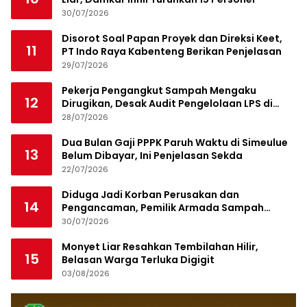
30/07/2026
Disorot Soal Papan Proyek dan Direksi Keet,
11
PT Indo Raya Kabenteng Berikan Penjelasan
29/07/2026
Pekerja Pengangkut Sampah Mengaku
12
Dirugikan, Desak Audit Pengelolaan LPS di
Pekanbaru
28/07/2026
Dua Bulan Gaji PPPK Paruh Waktu di Simeulue
13
Belum Dibayar, Ini Penjelasan Sekda
22/07/2026
Diduga Jadi Korban Perusakan dan
14
Pengancaman, Pemilik Armada Sampah
Siapkan Laporan Polisi
30/07/2026
Monyet Liar Resahkan Tembilahan Hilir,
15
Belasan Warga Terluka Digigit
03/08/2026