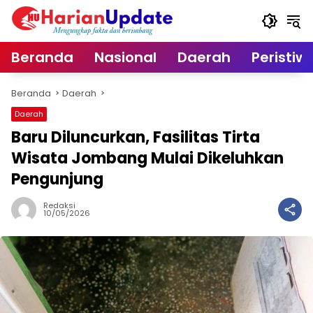
Langsung
ke
konten
Beranda
Nasional
Daerah
Peristiw
Beranda
Daerah
Daerah
Baru Diluncurkan, Fasilitas Tirta
Wisata Jombang Mulai Dikeluhkan
Pengunjung
Redaksi
10/05/2026