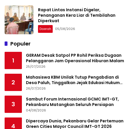
Rapat Lintas Instansi Digelar,
Penanganan Kera Liar di Tembilahan
Diperkuat
Daerah
05/08/2026
Populer
GERAM Desak Satpol PP Rohil Periksa Dugaan
1
Pelanggaran Jam Operasional Hiburan Malam
25/07/2026
Mahasiswa KBM Unilak Tutup Pengabdian di
2
Desa Paluh, Tinggalkan Jejak Edukasi Hukum
dan Aksi Sosial
26/07/2026
Sambut Forum Internasional GCMC IMT-GT,
3
Pekanbaru Matangkan Seluruh Persiapan
04/08/2026
Dipercaya Dunia, Pekanbaru Gelar Pertemuan
4
Green Cities Mayor Council IMT-GT 2026