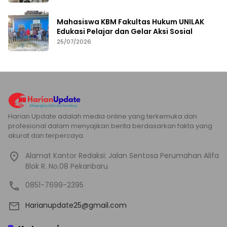
Mahasiswa KBM Fakultas Hukum UNILAK
Edukasi Pelajar dan Gelar Aksi Sosial
25/07/2026
Harian Update adalah media online yang terkemuka dan
profesional dalam menyajikan berita berdasarkan fakta yang
akurat dan terpercaya.
Alamat Kantor Redaksi: Jalan Sentosa Perumahan Alifa
Blok R. No.08 Pekanbaru
0851-7699-2395
Harianupdate25@gmail.com