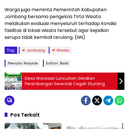
Warga juga meminta Pemerintah Kabupaten
Jombang bersama pengelola Tirta Wisata
melakukan evaluasi menyeluruh terhadap kondisi
fasilitas di lokasi wisata tersebut agar kejadian
serupa tidak kembali terulang. (NN)
Tag:
Jombang
Wisata
Penulis: Naynie
Editor: Bobi
Desa Wonosari Luncurkan Gerakan
Penimbangan Serentak Cegah Stunting
Pos Terkait