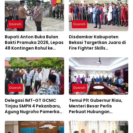
Daerah
Daerah
Bupati Anton Buka Bulan
Disdamkar Kabupaten
Bakti Pramuka 2026, Lepas
Bekasi Targetkan Juara di
48 Kontingen Rohul ke
Fire Fighter Skills
Jambore Nasional
Competition Jawa Barat
2027
Daerah
Daerah
Delegasi IMT-GT GCMC
Temui Plt Gubernur Riau,
Tinjau SMPN 4 Pekanbaru,
Menteri Besar Perlis
Agung Nugroho Pamerkan
Perkuat Hubungan
Konsep Green School
Serumpun Lewat IMT-GT