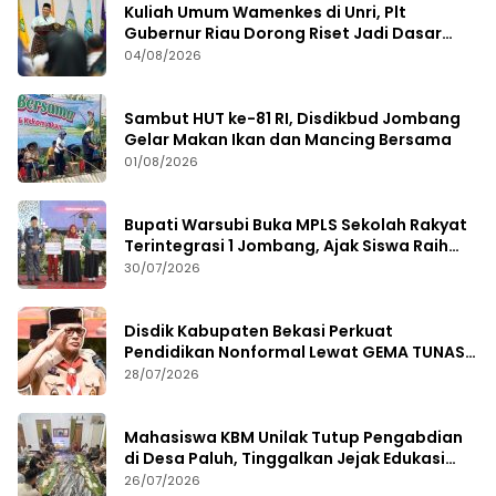
Kuliah Umum Wamenkes di Unri, Plt
Gubernur Riau Dorong Riset Jadi Dasar
Kebijakan Kesehatan
04/08/2026
Sambut HUT ke-81 RI, Disdikbud Jombang
Gelar Makan Ikan dan Mancing Bersama
01/08/2026
Bupati Warsubi Buka MPLS Sekolah Rakyat
Terintegrasi 1 Jombang, Ajak Siswa Raih
Prestasi
30/07/2026
Disdik Kabupaten Bekasi Perkuat
Pendidikan Nonformal Lewat GEMA TUNAS
2026
28/07/2026
Mahasiswa KBM Unilak Tutup Pengabdian
di Desa Paluh, Tinggalkan Jejak Edukasi
Hukum dan Aksi Sosial
26/07/2026