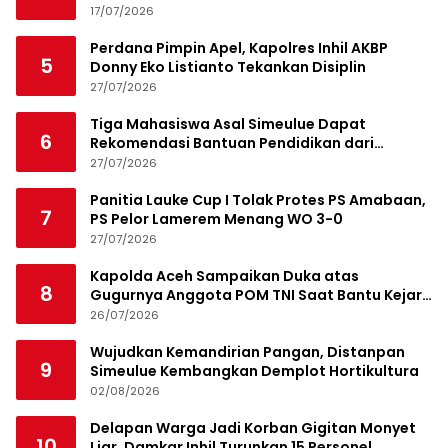
17/07/2026
Perdana Pimpin Apel, Kapolres Inhil AKBP
5
Donny Eko Listianto Tekankan Disiplin
27/07/2026
Tiga Mahasiswa Asal Simeulue Dapat
6
Rekomendasi Bantuan Pendidikan dari
Jamaluddin Idham
27/07/2026
Panitia Lauke Cup I Tolak Protes PS Amabaan,
7
PS Pelor Lamerem Menang WO 3-0
27/07/2026
Kapolda Aceh Sampaikan Duka atas
8
Gugurnya Anggota POM TNI Saat Bantu Kejar
Bandar Narkoba
26/07/2026
Wujudkan Kemandirian Pangan, Distanpan
9
Simeulue Kembangkan Demplot Hortikultura
02/08/2026
Delapan Warga Jadi Korban Gigitan Monyet
10
Liar, Damkar Inhil Turunkan 15 Personel