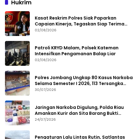
Hukrim
Kasat Reskrim Polres Siak Paparkan
Capaian Kinerja, Tegaskan Siap Terima
Kritik dan Evaluasi
02/08/2026
Patroli KRYD Malam, Polsek Kateman
Intensifkan Pengamanan Balap Liar
02/08/2026
Polres Jombang Ungkap 80 Kasus Narkoba
Selama Semester I 2026, 113 Tersangka
Diamankan
30/07/2026
Jaringan Narkoba Digulung, Polda Riau
Amankan Kurir dan Sita Barang Bukti
Bernilai Fantastis
24/07/2026
Pengaturan Lalu Lintas Rutin, Satlantas