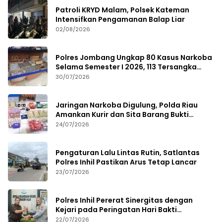
Patroli KRYD Malam, Polsek Kateman
Intensifkan Pengamanan Balap Liar
02/08/2026
Polres Jombang Ungkap 80 Kasus Narkoba
Selama Semester I 2026, 113 Tersangka
Diamankan
30/07/2026
Jaringan Narkoba Digulung, Polda Riau
Amankan Kurir dan Sita Barang Bukti
Bernilai Fantastis
24/07/2026
Pengaturan Lalu Lintas Rutin, Satlantas
Polres Inhil Pastikan Arus Tetap Lancar
23/07/2026
Polres Inhil Pererat Sinergitas dengan
Kejari pada Peringatan Hari Bakti
Adhyaksa ke-66
22/07/2026