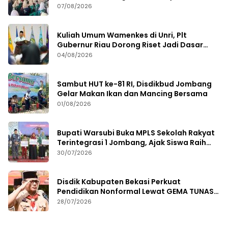
Remaja
07/08/2026
Kuliah Umum Wamenkes di Unri, Plt
Gubernur Riau Dorong Riset Jadi Dasar
Kebijakan Kesehatan
04/08/2026
Sambut HUT ke-81 RI, Disdikbud Jombang
Gelar Makan Ikan dan Mancing Bersama
01/08/2026
Bupati Warsubi Buka MPLS Sekolah Rakyat
Terintegrasi 1 Jombang, Ajak Siswa Raih
Prestasi
30/07/2026
Disdik Kabupaten Bekasi Perkuat
Pendidikan Nonformal Lewat GEMA TUNAS
2026
28/07/2026