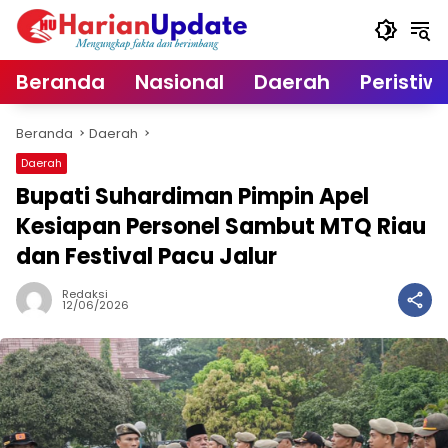
Langsung
ke
konten
Beranda
Nasional
Daerah
Peristiw
Beranda
Daerah
Daerah
Bupati Suhardiman Pimpin Apel
Kesiapan Personel Sambut MTQ Riau
dan Festival Pacu Jalur
Redaksi
12/06/2026