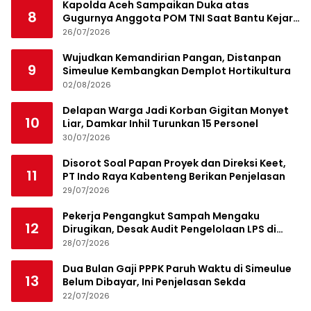
Kapolda Aceh Sampaikan Duka atas
8
Gugurnya Anggota POM TNI Saat Bantu Kejar
Bandar Narkoba
26/07/2026
Wujudkan Kemandirian Pangan, Distanpan
9
Simeulue Kembangkan Demplot Hortikultura
02/08/2026
Delapan Warga Jadi Korban Gigitan Monyet
10
Liar, Damkar Inhil Turunkan 15 Personel
30/07/2026
Disorot Soal Papan Proyek dan Direksi Keet,
11
PT Indo Raya Kabenteng Berikan Penjelasan
29/07/2026
Pekerja Pengangkut Sampah Mengaku
12
Dirugikan, Desak Audit Pengelolaan LPS di
Pekanbaru
28/07/2026
Dua Bulan Gaji PPPK Paruh Waktu di Simeulue
13
Belum Dibayar, Ini Penjelasan Sekda
22/07/2026