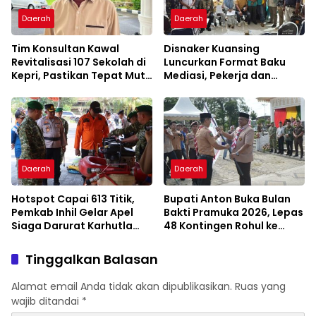
Daerah
Daerah
Tim Konsultan Kawal
Disnaker Kuansing
Revitalisasi 107 Sekolah di
Luncurkan Format Baku
Kepri, Pastikan Tepat Mutu
Mediasi, Pekerja dan
dan Tepat Waktu
Pengusaha Dapat
Kepastian Layanan
Daerah
Daerah
Hotspot Capai 613 Titik,
Bupati Anton Buka Bulan
Pemkab Inhil Gelar Apel
Bakti Pramuka 2026, Lepas
Siaga Darurat Karhutla
48 Kontingen Rohul ke
2026
Jambore Nasional
Tinggalkan Balasan
Alamat email Anda tidak akan dipublikasikan.
Ruas yang
wajib ditandai
*