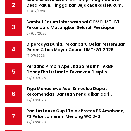
2
Desa Paluh, Tinggalkan Jejak Edukasi Hukum
dan Aksi Sosial
26/07/2026
Sambut Forum Internasional GCMC IMT-GT,
3
Pekanbaru Matangkan Seluruh Persiapan
04/08/2026
Dipercaya Dunia, Pekanbaru Gelar Pertemuan
4
Green Cities Mayor Council IMT-GT 2026
17/07/2026
Perdana Pimpin Apel, Kapolres Inhil AKBP
5
Donny Eko Listianto Tekankan Disiplin
27/07/2026
Tiga Mahasiswa Asal Simeulue Dapat
6
Rekomendasi Bantuan Pendidikan dari
Jamaluddin Idham
27/07/2026
Panitia Lauke Cup I Tolak Protes PS Amabaan,
7
PS Pelor Lamerem Menang WO 3-0
27/07/2026