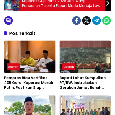
Kapolres Cup Rohul 2026 Jadi Ajang
Pencarian Talenta Esport Muda Menuju Level
Nasional
Pos Terkait
Daerah
Daerah
Pemprov Riau Verifikasi
Bupati Lahat Kumpulkan
435 Gerai Koperasi Merah
RT/RW, Instruksikan
Putih, Pastikan Siap
Gerakan Jumat Bersih
Beroperasi
Cegah Banjir