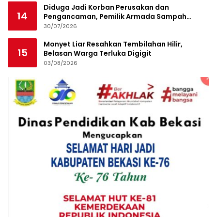
Diduga Jadi Korban Perusakan dan
14
Pengancaman, Pemilik Armada Sampah
Siapkan Laporan Polisi
30/07/2026
Monyet Liar Resahkan Tembilahan Hilir,
15
Belasan Warga Terluka Digigit
03/08/2026