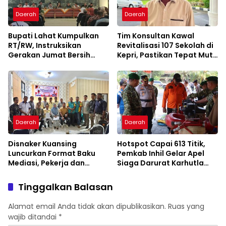
Daerah
Daerah
Bupati Lahat Kumpulkan
Tim Konsultan Kawal
RT/RW, Instruksikan
Revitalisasi 107 Sekolah di
Gerakan Jumat Bersih
Kepri, Pastikan Tepat Mutu
Cegah Banjir
dan Tepat Waktu
Daerah
Daerah
Disnaker Kuansing
Hotspot Capai 613 Titik,
Luncurkan Format Baku
Pemkab Inhil Gelar Apel
Mediasi, Pekerja dan
Siaga Darurat Karhutla
Pengusaha Dapat
2026
Kepastian Layanan
Tinggalkan Balasan
Alamat email Anda tidak akan dipublikasikan.
Ruas yang
wajib ditandai
*