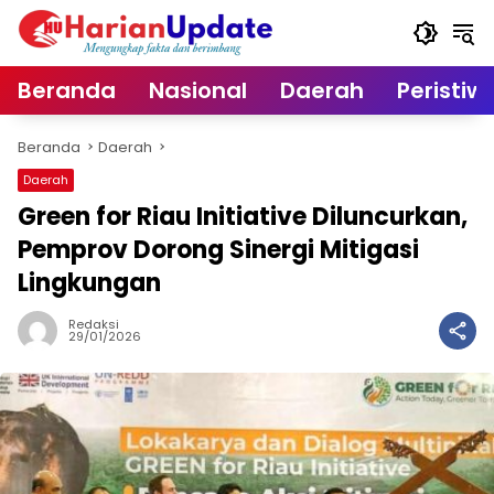
Langsung
ke
konten
Beranda
Nasional
Daerah
Peristiw
Beranda
Daerah
Daerah
Green for Riau Initiative Diluncurkan,
Pemprov Dorong Sinergi Mitigasi
Lingkungan
Redaksi
29/01/2026