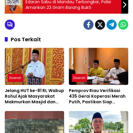
Edaran Sabu di Mandau Terbongkar, Polisi
Amankan 23 Gram Barang Bukti
Pos Terkait
Daerah
Daerah
Jelang HUT ke-81 RI, Wabup
Pemprov Riau Verifikasi
Rohul Ajak Masyarakat
435 Gerai Koperasi Merah
Makmurkan Masjid dan
Putih, Pastikan Siap
Perkuat Ukhuwah
Beroperasi