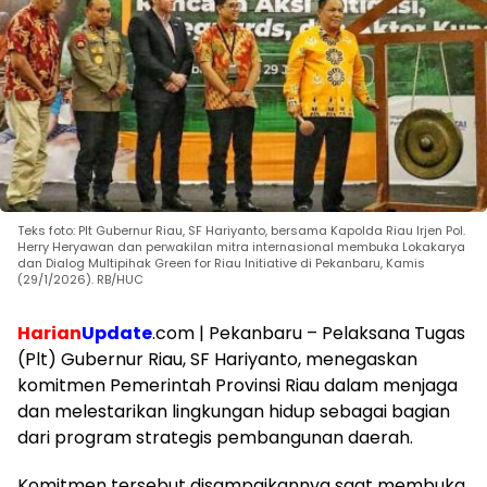
Teks foto: Plt Gubernur Riau, SF Hariyanto, bersama Kapolda Riau Irjen Pol.
Herry Heryawan dan perwakilan mitra internasional membuka Lokakarya
dan Dialog Multipihak Green for Riau Initiative di Pekanbaru, Kamis
(29/1/2026). RB/HUC
Harian
Update
.com | Pekanbaru – Pelaksana Tugas
(Plt) Gubernur Riau, SF Hariyanto, menegaskan
komitmen Pemerintah Provinsi Riau dalam menjaga
dan melestarikan lingkungan hidup sebagai bagian
dari program strategis pembangunan daerah.
Komitmen tersebut disampaikannya saat membuka