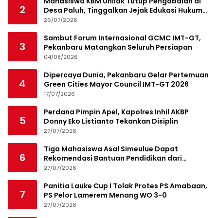
Mahasiswa KBM Unilak Tutup Pengabdian di
2
Desa Paluh, Tinggalkan Jejak Edukasi Hukum
dan Aksi Sosial
26/07/2026
Sambut Forum Internasional GCMC IMT-GT,
3
Pekanbaru Matangkan Seluruh Persiapan
04/08/2026
Dipercaya Dunia, Pekanbaru Gelar Pertemuan
4
Green Cities Mayor Council IMT-GT 2026
17/07/2026
Perdana Pimpin Apel, Kapolres Inhil AKBP
5
Donny Eko Listianto Tekankan Disiplin
27/07/2026
Tiga Mahasiswa Asal Simeulue Dapat
6
Rekomendasi Bantuan Pendidikan dari
Jamaluddin Idham
27/07/2026
Panitia Lauke Cup I Tolak Protes PS Amabaan,
7
PS Pelor Lamerem Menang WO 3-0
27/07/2026