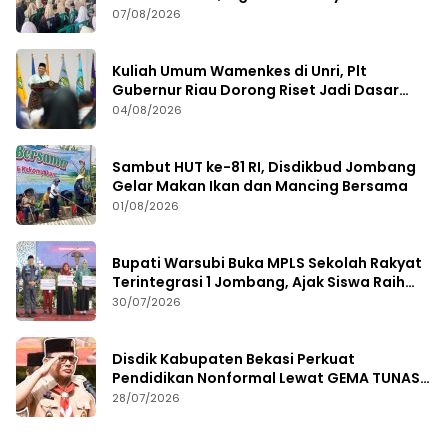
Remaja
07/08/2026
Kuliah Umum Wamenkes di Unri, Plt
Gubernur Riau Dorong Riset Jadi Dasar
Kebijakan Kesehatan
04/08/2026
Sambut HUT ke-81 RI, Disdikbud Jombang
Gelar Makan Ikan dan Mancing Bersama
01/08/2026
Bupati Warsubi Buka MPLS Sekolah Rakyat
Terintegrasi 1 Jombang, Ajak Siswa Raih
Prestasi
30/07/2026
Disdik Kabupaten Bekasi Perkuat
Pendidikan Nonformal Lewat GEMA TUNAS
2026
28/07/2026