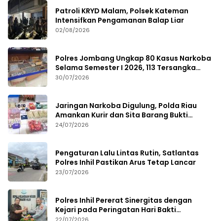
Patroli KRYD Malam, Polsek Kateman
Intensifkan Pengamanan Balap Liar
02/08/2026
Polres Jombang Ungkap 80 Kasus Narkoba
Selama Semester I 2026, 113 Tersangka
Diamankan
30/07/2026
Jaringan Narkoba Digulung, Polda Riau
Amankan Kurir dan Sita Barang Bukti
Bernilai Fantastis
24/07/2026
Pengaturan Lalu Lintas Rutin, Satlantas
Polres Inhil Pastikan Arus Tetap Lancar
23/07/2026
Polres Inhil Pererat Sinergitas dengan
Kejari pada Peringatan Hari Bakti
Adhyaksa ke-66
22/07/2026