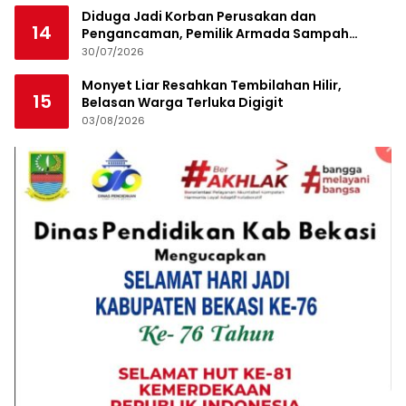
Diduga Jadi Korban Perusakan dan
14
Pengancaman, Pemilik Armada Sampah
Siapkan Laporan Polisi
30/07/2026
Monyet Liar Resahkan Tembilahan Hilir,
15
Belasan Warga Terluka Digigit
03/08/2026