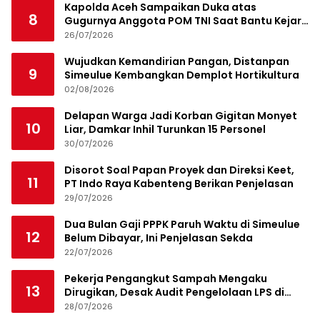
Kapolda Aceh Sampaikan Duka atas
8
Gugurnya Anggota POM TNI Saat Bantu Kejar
Bandar Narkoba
26/07/2026
Wujudkan Kemandirian Pangan, Distanpan
9
Simeulue Kembangkan Demplot Hortikultura
02/08/2026
Delapan Warga Jadi Korban Gigitan Monyet
10
Liar, Damkar Inhil Turunkan 15 Personel
30/07/2026
Disorot Soal Papan Proyek dan Direksi Keet,
11
PT Indo Raya Kabenteng Berikan Penjelasan
29/07/2026
Dua Bulan Gaji PPPK Paruh Waktu di Simeulue
12
Belum Dibayar, Ini Penjelasan Sekda
22/07/2026
Pekerja Pengangkut Sampah Mengaku
13
Dirugikan, Desak Audit Pengelolaan LPS di
Pekanbaru
28/07/2026