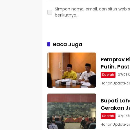
Simpan nama, email, dan situs web 
berikutnya.
Baca Juga
Pemprov Ri
Putih, Pas
Daerah
07/08/
HarianUpdate.co
Bupati Lah
Gerakan Ju
Daerah
07/08/
HarianUpdate.co