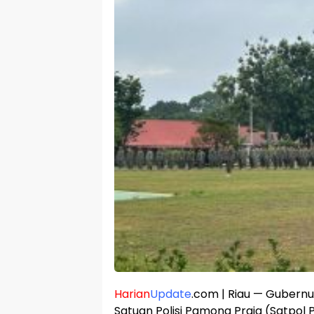
Harian
Update
.com | Riau — Gubern
Satuan Polisi Pamong Praja (Satpol 