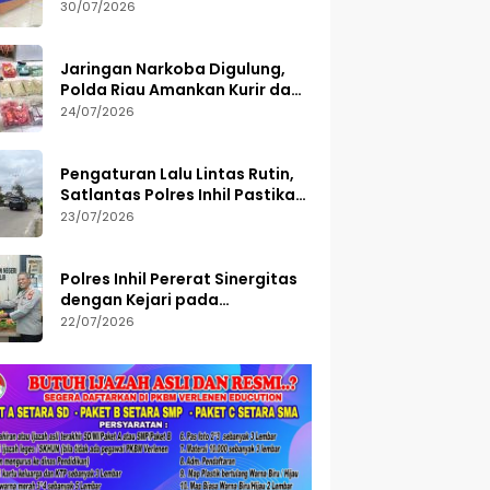
Semester I 2026, 113 Tersangka
30/07/2026
Diamankan
Jaringan Narkoba Digulung,
Polda Riau Amankan Kurir dan
Sita Barang Bukti Bernilai
24/07/2026
Fantastis
Pengaturan Lalu Lintas Rutin,
Satlantas Polres Inhil Pastikan
Arus Tetap Lancar
23/07/2026
Polres Inhil Pererat Sinergitas
dengan Kejari pada
Peringatan Hari Bakti
22/07/2026
Adhyaksa ke-66