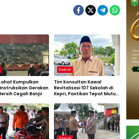
h
Daerah
 Lahat Kumpulkan
Tim Konsultan Kawal
Instruksikan Gerakan
Revitalisasi 107 Sekolah di
ersih Cegah Banjir
Kepri, Pastikan Tepat Mutu
dan Tepat Waktu
h
Daerah