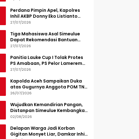
Perdana Pimpin Apel, Kapolres
Inhil AKBP Donny Eko Listianto
Tekankan Disiplin
27/07/2026
Tiga Mahasiswa Asal Simeulue
Dapat Rekomendasi Bantuan
Pendidikan dari Jamaluddin
27/07/2026
Idham
Panitia Lauke Cup I Tolak Protes
PS Amabaan, PS Pelor Lamerem
Menang WO 3-0
27/07/2026
Kapolda Aceh Sampaikan Duka
atas Gugurnya Anggota POM TNI
Saat Bantu Kejar Bandar Narkoba
26/07/2026
Wujudkan Kemandirian Pangan,
Distanpan Simeulue Kembangkan
Demplot Hortikultura
02/08/2026
Delapan Warga Jadi Korban
Gigitan Monyet Liar, Damkar Inhil