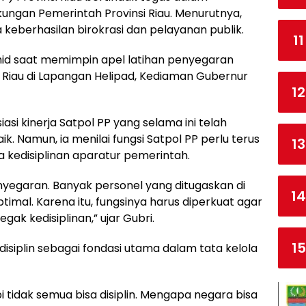
kungan Pemerintah Provinsi Riau. Menurutnya,
keberhasilan birokrasi dan pelayanan publik.
11
hid saat memimpin apel latihan penyegaran
i Riau di Lapangan Helipad, Kediaman Gubernur
12
i kinerja Satpol PP yang selama ini telah
. Namun, ia menilai fungsi Satpol PP perlu terus
13
 kedisiplinan aparatur pemerintah.
enyegaran. Banyak personel yang ditugaskan di
14
imal. Karena itu, fungsinya harus diperkuat agar
ak kedisiplinan,” ujar Gubri.
15
isiplin sebagai fondasi utama dalam tata kelola
i tidak semua bisa disiplin. Mengapa negara bisa