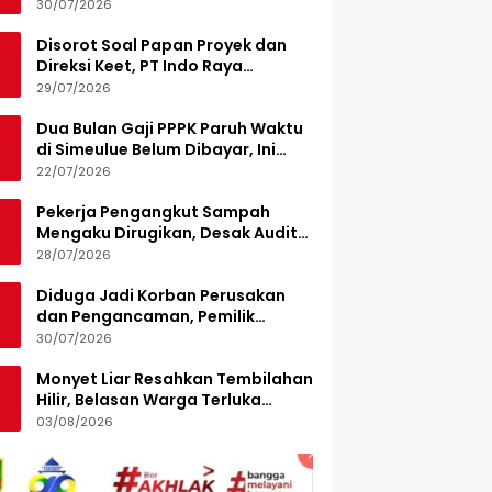
Turunkan 15 Personel
30/07/2026
Disorot Soal Papan Proyek dan
Direksi Keet, PT Indo Raya
Kabenteng Berikan Penjelasan
29/07/2026
Dua Bulan Gaji PPPK Paruh Waktu
di Simeulue Belum Dibayar, Ini
Penjelasan Sekda
22/07/2026
Pekerja Pengangkut Sampah
Mengaku Dirugikan, Desak Audit
Pengelolaan LPS di Pekanbaru
28/07/2026
Diduga Jadi Korban Perusakan
dan Pengancaman, Pemilik
Armada Sampah Siapkan
30/07/2026
Laporan Polisi
Monyet Liar Resahkan Tembilahan
Hilir, Belasan Warga Terluka
Digigit
03/08/2026