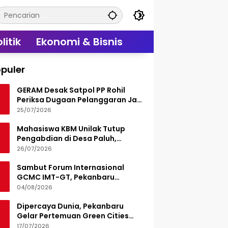
litik
Ekonomi & Bisnis
puler
GERAM Desak Satpol PP Rohil
Periksa Dugaan Pelanggaran Jam
Operasional Hiburan Malam
25/07/2026
Mahasiswa KBM Unilak Tutup
Pengabdian di Desa Paluh,
Tinggalkan Jejak Edukasi Hukum
26/07/2026
dan Aksi Sosial
Sambut Forum Internasional
GCMC IMT-GT, Pekanbaru
Matangkan Seluruh Persiapan
04/08/2026
Dipercaya Dunia, Pekanbaru
Gelar Pertemuan Green Cities
Mayor Council IMT-GT 2026
17/07/2026