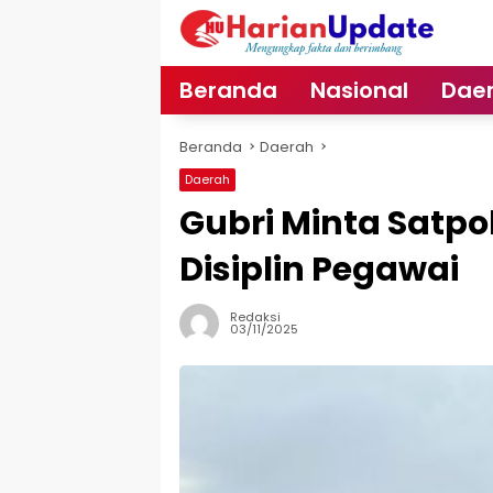
Langsung
ke
konten
Beranda
Nasional
Dae
Beranda
Daerah
Daerah
Gubri Minta Satpo
Disiplin Pegawai
Redaksi
03/11/2025