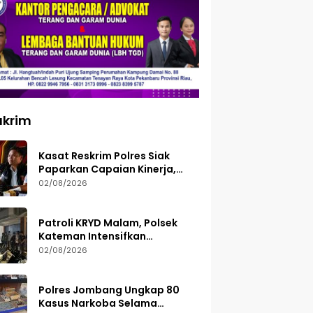
ukrim
Kasat Reskrim Polres Siak
Paparkan Capaian Kinerja,
Tegaskan Siap Terima Kritik
02/08/2026
dan Evaluasi
Patroli KRYD Malam, Polsek
Kateman Intensifkan
Pengamanan Balap Liar
02/08/2026
Polres Jombang Ungkap 80
Kasus Narkoba Selama