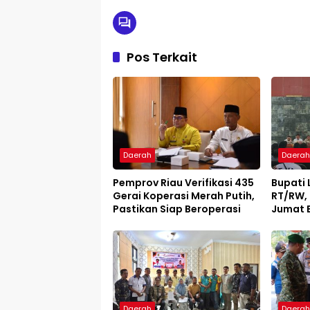
Pos Terkait
Daerah
Daera
Pemprov Riau Verifikasi 435
Bupati
Gerai Koperasi Merah Putih,
RT/RW, 
Pastikan Siap Beroperasi
Jumat B
Daerah
Daera