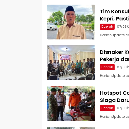
Tim Konsul
Kepri, Pas
Daerah
07/08/
HarianUpdate.co
Disnaker K
Pekerja d
Daerah
07/08/
HarianUpdate.co
Hotspot Cap
Siaga Daru
Daerah
07/08/
HarianUpdate.com