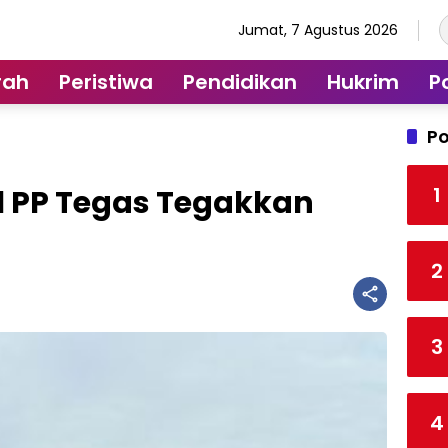
Jumat, 7 Agustus 2026
rah
Peristiwa
Pendidikan
Hukrim
Po
Po
1
l PP Tegas Tegakkan
2
3
4