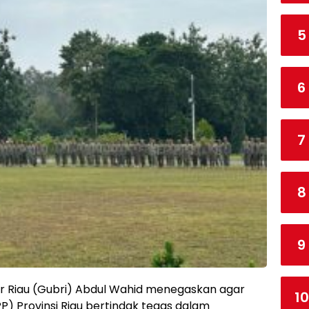
5
6
7
8
9
ur Riau (Gubri) Abdul Wahid menegaskan agar
10
PP) Provinsi Riau bertindak tegas dalam