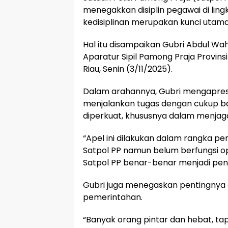
menegakkan disiplin pegawai di ling
kedisiplinan merupakan kunci utama 
Hal itu disampaikan Gubri Abdul Wa
Aparatur Sipil Pamong Praja Provins
Riau, Senin (3/11/2025).
Dalam arahannya, Gubri mengapresias
menjalankan tugas dengan cukup baik
diperkuat, khususnya dalam menjaga
“Apel ini dilakukan dalam rangka p
Satpol PP namun belum berfungsi opt
Satpol PP benar-benar menjadi peneg
Gubri juga menegaskan pentingnya d
pemerintahan.
“Banyak orang pintar dan hebat, tap