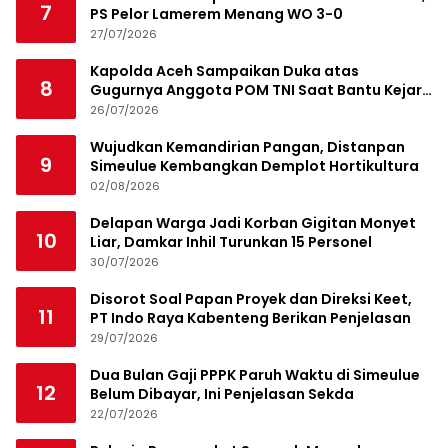
7
PS Pelor Lamerem Menang WO 3-0
27/07/2026
Kapolda Aceh Sampaikan Duka atas
8
Gugurnya Anggota POM TNI Saat Bantu Kejar
Bandar Narkoba
26/07/2026
Wujudkan Kemandirian Pangan, Distanpan
9
Simeulue Kembangkan Demplot Hortikultura
02/08/2026
Delapan Warga Jadi Korban Gigitan Monyet
10
Liar, Damkar Inhil Turunkan 15 Personel
30/07/2026
Disorot Soal Papan Proyek dan Direksi Keet,
11
PT Indo Raya Kabenteng Berikan Penjelasan
29/07/2026
Dua Bulan Gaji PPPK Paruh Waktu di Simeulue
12
Belum Dibayar, Ini Penjelasan Sekda
22/07/2026