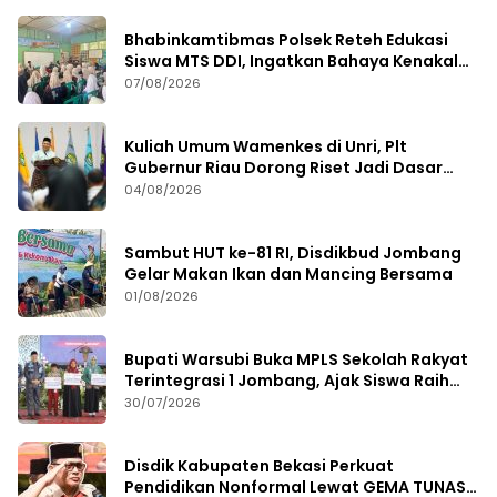
Bhabinkamtibmas Polsek Reteh Edukasi
Siswa MTS DDI, Ingatkan Bahaya Kenakalan
Remaja
07/08/2026
Kuliah Umum Wamenkes di Unri, Plt
Gubernur Riau Dorong Riset Jadi Dasar
Kebijakan Kesehatan
04/08/2026
Sambut HUT ke-81 RI, Disdikbud Jombang
Gelar Makan Ikan dan Mancing Bersama
01/08/2026
Bupati Warsubi Buka MPLS Sekolah Rakyat
Terintegrasi 1 Jombang, Ajak Siswa Raih
Prestasi
30/07/2026
Disdik Kabupaten Bekasi Perkuat
Pendidikan Nonformal Lewat GEMA TUNAS