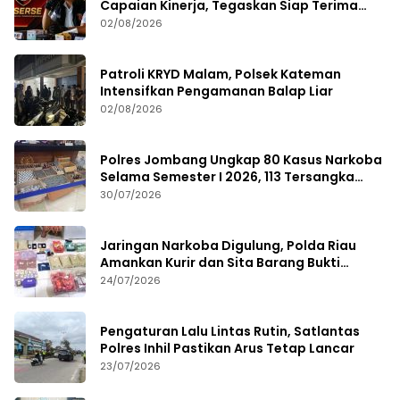
Capaian Kinerja, Tegaskan Siap Terima
Kritik dan Evaluasi
02/08/2026
Patroli KRYD Malam, Polsek Kateman
Intensifkan Pengamanan Balap Liar
02/08/2026
Polres Jombang Ungkap 80 Kasus Narkoba
Selama Semester I 2026, 113 Tersangka
Diamankan
30/07/2026
Jaringan Narkoba Digulung, Polda Riau
Amankan Kurir dan Sita Barang Bukti
Bernilai Fantastis
24/07/2026
Pengaturan Lalu Lintas Rutin, Satlantas
Polres Inhil Pastikan Arus Tetap Lancar
23/07/2026