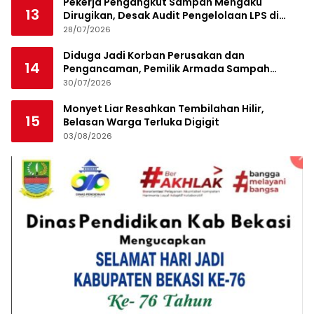
Pekerja Pengangkut Sampah Mengaku
13
Dirugikan, Desak Audit Pengelolaan LPS di
Pekanbaru
28/07/2026
Diduga Jadi Korban Perusakan dan
14
Pengancaman, Pemilik Armada Sampah
Siapkan Laporan Polisi
30/07/2026
Monyet Liar Resahkan Tembilahan Hilir,
15
Belasan Warga Terluka Digigit
03/08/2026