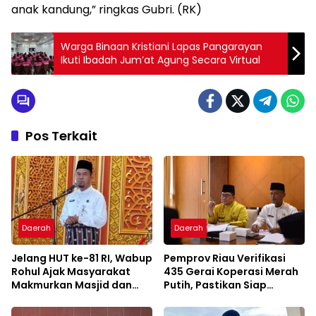
anak kandung,” ringkas Gubri. (RK)
Warga Binaan Kristiani Lapas Pangarayan
Ikuti Ibadah Jum’at Agung Secara Virtual
Pos Terkait
Daerah
Daerah
Jelang HUT ke-81 RI, Wabup
Pemprov Riau Verifikasi
Rohul Ajak Masyarakat
435 Gerai Koperasi Merah
Makmurkan Masjid dan
Putih, Pastikan Siap
Perkuat Ukhuwah
Beroperasi