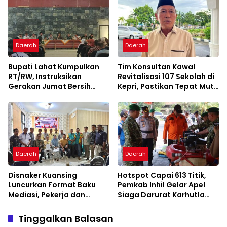
Daerah
Daerah
Bupati Lahat Kumpulkan
Tim Konsultan Kawal
RT/RW, Instruksikan
Revitalisasi 107 Sekolah di
Gerakan Jumat Bersih
Kepri, Pastikan Tepat Mutu
Cegah Banjir
dan Tepat Waktu
Daerah
Daerah
Disnaker Kuansing
Hotspot Capai 613 Titik,
Luncurkan Format Baku
Pemkab Inhil Gelar Apel
Mediasi, Pekerja dan
Siaga Darurat Karhutla
Pengusaha Dapat
2026
Kepastian Layanan
Tinggalkan Balasan