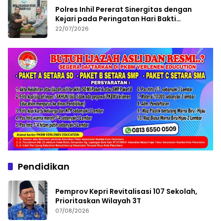
Polres Inhil Pererat Sinergitas dengan
Kejari pada Peringatan Hari Bakti
Adhyaksa ke-66
22/07/2026
Pendidikan
Pemprov Kepri Revitalisasi 107 Sekolah,
Prioritaskan Wilayah 3T
07/08/2026