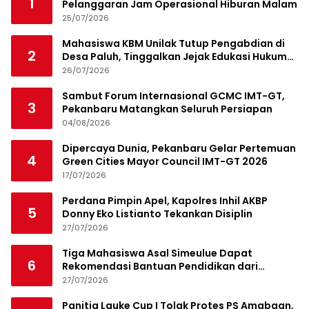
1
Pelanggaran Jam Operasional Hiburan Malam
25/07/2026
Mahasiswa KBM Unilak Tutup Pengabdian di
2
Desa Paluh, Tinggalkan Jejak Edukasi Hukum
dan Aksi Sosial
26/07/2026
Sambut Forum Internasional GCMC IMT-GT,
3
Pekanbaru Matangkan Seluruh Persiapan
04/08/2026
Dipercaya Dunia, Pekanbaru Gelar Pertemuan
4
Green Cities Mayor Council IMT-GT 2026
17/07/2026
Perdana Pimpin Apel, Kapolres Inhil AKBP
5
Donny Eko Listianto Tekankan Disiplin
27/07/2026
Tiga Mahasiswa Asal Simeulue Dapat
6
Rekomendasi Bantuan Pendidikan dari
Jamaluddin Idham
27/07/2026
Panitia Lauke Cup I Tolak Protes PS Amabaan,