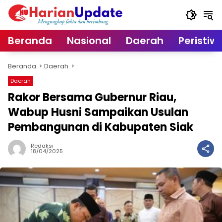
Langsung
ke
konten
Beranda
Nasional
Daerah
Peristiw
Beranda
Daerah
Daerah
Rakor Bersama Gubernur Riau,
Wabup Husni Sampaikan Usulan
Pembangunan di Kabupaten Siak
Redaksi
18/04/2025