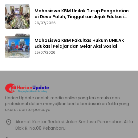
Mahasiswa KBM Unilak Tutup Pengabdian
di Desa Paluh, Tinggalkan Jejak Edukasi
Hukum dan Aksi Sosial
26/07/2026
Mahasiswa KBM Fakultas Hukum UNILAK
Edukasi Pelajar dan Gelar Aksi Sosial
25/07/2026
Harian Update adalah media online yang terkemuka dan
profesional dalam menyajikan berita berdasarkan fakta yang
akurat dan terpercaya.
Alamat Kantor Redaksi: Jalan Sentosa Perumahan Alifa
Blok R. No.08 Pekanbaru