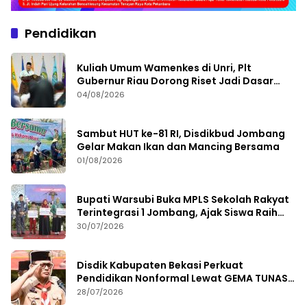
Pendidikan
Kuliah Umum Wamenkes di Unri, Plt
Gubernur Riau Dorong Riset Jadi Dasar
Kebijakan Kesehatan
04/08/2026
Sambut HUT ke-81 RI, Disdikbud Jombang
Gelar Makan Ikan dan Mancing Bersama
01/08/2026
Bupati Warsubi Buka MPLS Sekolah Rakyat
Terintegrasi 1 Jombang, Ajak Siswa Raih
Prestasi
30/07/2026
Disdik Kabupaten Bekasi Perkuat
Pendidikan Nonformal Lewat GEMA TUNAS
2026
28/07/2026