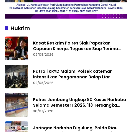
Hukrim
Kasat Reskrim Polres Siak Paparkan
Capaian Kinerja, Tegaskan Siap Terima
Kritik dan Evaluasi
02/08/2026
Patroli KRYD Malam, Polsek Kateman
Intensifkan Pengamanan Balap Liar
02/08/2026
Polres Jombang Ungkap 80 Kasus Narkoba
Selama Semester I 2026, 113 Tersangka
Diamankan
30/07/2026
Jaringan Narkoba Digulung, Polda Riau