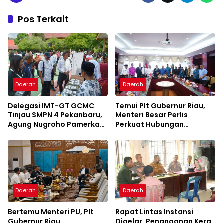
Pos Terkait
Daerah
Daerah
Delegasi IMT-GT GCMC
Temui Plt Gubernur Riau,
Tinjau SMPN 4 Pekanbaru,
Menteri Besar Perlis
Agung Nugroho Pamerkan
Perkuat Hubungan
Konsep Green School
Serumpun Lewat IMT-GT
Daerah
Daerah
Bertemu Menteri PU, Plt
Rapat Lintas Instansi
Gubernur Riau
Digelar, Penanganan Kera