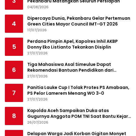
3
Pekanbaru Matangkan Seluruh Persiapan
04/08/2026
Dipercaya Dunia, Pekanbaru Gelar Pertemuan
4
Green Cities Mayor Council IMT-GT 2026
17/07/2026
Perdana Pimpin Apel, Kapolres Inhil AKBP
5
Donny Eko Listianto Tekankan Disiplin
27/07/2026
Tiga Mahasiswa Asal Simeulue Dapat
6
Rekomendasi Bantuan Pendidikan dari
Jamaluddin Idham
27/07/2026
Panitia Lauke Cup I Tolak Protes PS Amabaan,
7
PS Pelor Lamerem Menang WO 3-0
27/07/2026
Kapolda Aceh Sampaikan Duka atas
8
Gugurnya Anggota POM TNI Saat Bantu Kejar
Bandar Narkoba
26/07/2026
Delapan Warga Jadi Korban Gigitan Monyet