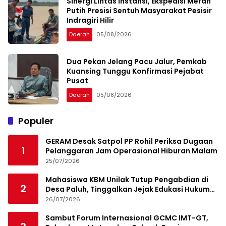
Sinergi Lintas Instansi, Ekspedisi Merah
Putih Presisi Sentuh Masyarakat Pesisir
Indragiri Hilir
Daerah
05/08/2026
Dua Pekan Jelang Pacu Jalur, Pemkab
Kuansing Tunggu Konfirmasi Pejabat
Pusat
Daerah
05/08/2026
Populer
GERAM Desak Satpol PP Rohil Periksa Dugaan
1
Pelanggaran Jam Operasional Hiburan Malam
25/07/2026
Mahasiswa KBM Unilak Tutup Pengabdian di
2
Desa Paluh, Tinggalkan Jejak Edukasi Hukum
dan Aksi Sosial
26/07/2026
Sambut Forum Internasional GCMC IMT-GT,