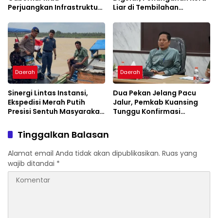
Perjuangkan Infrastruktur
Liar di Tembilahan
Strategis untuk Pekanbaru
Diperkuat
Daerah
Daerah
Sinergi Lintas Instansi,
Dua Pekan Jelang Pacu
Ekspedisi Merah Putih
Jalur, Pemkab Kuansing
Presisi Sentuh Masyarakat
Tunggu Konfirmasi
Pesisir Indragiri Hilir
Pejabat Pusat
Tinggalkan Balasan
Alamat email Anda tidak akan dipublikasikan.
Ruas yang
wajib ditandai
*