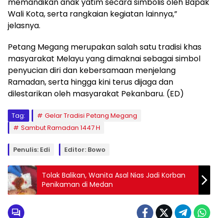
memandikan anak yatim secara simbolis oleh Bapak
Wali Kota, serta rangkaian kegiatan lainnya,”
jelasnya.
Petang Megang merupakan salah satu tradisi khas
masyarakat Melayu yang dimaknai sebagai simbol
penyucian diri dan kebersamaan menjelang
Ramadan, serta hingga kini terus dijaga dan
dilestarikan oleh masyarakat Pekanbaru. (ED)
Tag:
Gelar Tradisi Petang Megang
Sambut Ramadan 1447 H
Penulis: Edi
Editor: Bowo
Tolak Balikan, Wanita Asal Nias Jadi Korban
Penikaman di Medan