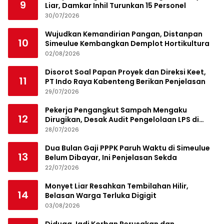
9
Liar, Damkar Inhil Turunkan 15 Personel
30/07/2026
Wujudkan Kemandirian Pangan, Distanpan
10
Simeulue Kembangkan Demplot Hortikultura
02/08/2026
Disorot Soal Papan Proyek dan Direksi Keet,
11
PT Indo Raya Kabenteng Berikan Penjelasan
29/07/2026
Pekerja Pengangkut Sampah Mengaku
12
Dirugikan, Desak Audit Pengelolaan LPS di
Pekanbaru
28/07/2026
Dua Bulan Gaji PPPK Paruh Waktu di Simeulue
13
Belum Dibayar, Ini Penjelasan Sekda
22/07/2026
Monyet Liar Resahkan Tembilahan Hilir,
14
Belasan Warga Terluka Digigit
03/08/2026