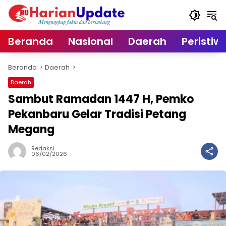
Langsung
ke
konten
Beranda
Nasional
Daerah
Peristiw
Beranda
Daerah
Daerah
Sambut Ramadan 1447 H, Pemko
Pekanbaru Gelar Tradisi Petang
Megang
Redaksi
06/02/2026