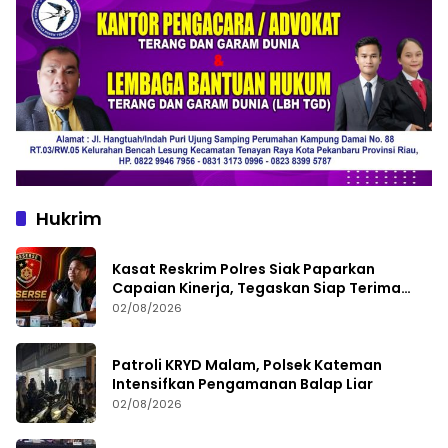
Hukrim
Kasat Reskrim Polres Siak Paparkan
Capaian Kinerja, Tegaskan Siap Terima
Kritik dan Evaluasi
02/08/2026
Patroli KRYD Malam, Polsek Kateman
Intensifkan Pengamanan Balap Liar
02/08/2026