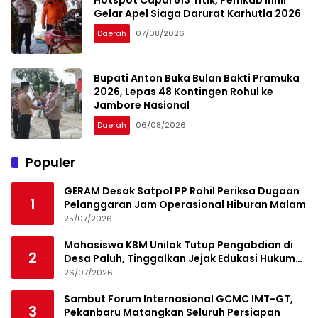
Gelar Apel Siaga Darurat Karhutla 2026
Daerah
07/08/2026
Bupati Anton Buka Bulan Bakti Pramuka
2026, Lepas 48 Kontingen Rohul ke
Jambore Nasional
Daerah
06/08/2026
Populer
GERAM Desak Satpol PP Rohil Periksa Dugaan
1
Pelanggaran Jam Operasional Hiburan Malam
25/07/2026
Mahasiswa KBM Unilak Tutup Pengabdian di
2
Desa Paluh, Tinggalkan Jejak Edukasi Hukum
dan Aksi Sosial
26/07/2026
Sambut Forum Internasional GCMC IMT-GT,
3
Pekanbaru Matangkan Seluruh Persiapan