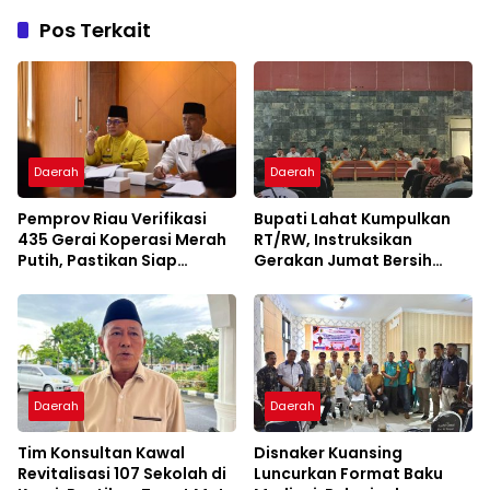
Pos Terkait
Daerah
Daerah
Pemprov Riau Verifikasi
Bupati Lahat Kumpulkan
435 Gerai Koperasi Merah
RT/RW, Instruksikan
Putih, Pastikan Siap
Gerakan Jumat Bersih
Beroperasi
Cegah Banjir
Daerah
Daerah
Tim Konsultan Kawal
Disnaker Kuansing
Revitalisasi 107 Sekolah di
Luncurkan Format Baku