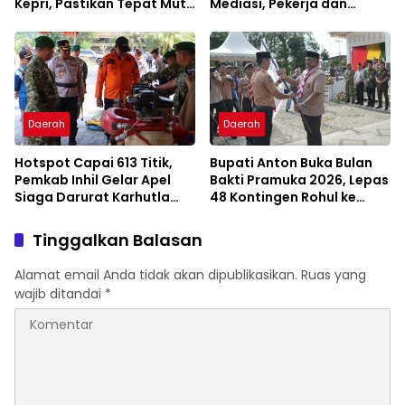
Kepri, Pastikan Tepat Mutu
Mediasi, Pekerja dan
dan Tepat Waktu
Pengusaha Dapat
Kepastian Layanan
Daerah
Daerah
Hotspot Capai 613 Titik,
Bupati Anton Buka Bulan
Pemkab Inhil Gelar Apel
Bakti Pramuka 2026, Lepas
Siaga Darurat Karhutla
48 Kontingen Rohul ke
2026
Jambore Nasional
Tinggalkan Balasan
Alamat email Anda tidak akan dipublikasikan.
Ruas yang
wajib ditandai
*