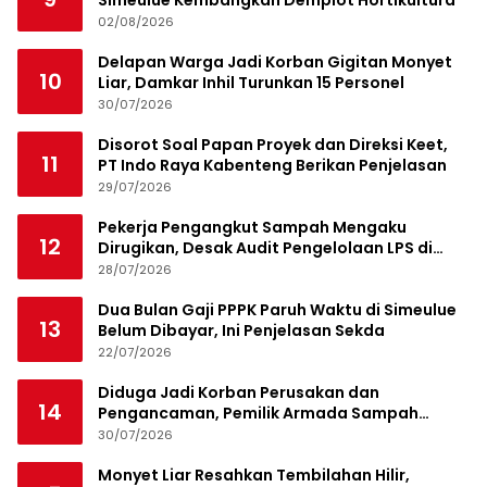
02/08/2026
Delapan Warga Jadi Korban Gigitan Monyet
10
Liar, Damkar Inhil Turunkan 15 Personel
30/07/2026
Disorot Soal Papan Proyek dan Direksi Keet,
11
PT Indo Raya Kabenteng Berikan Penjelasan
29/07/2026
Pekerja Pengangkut Sampah Mengaku
12
Dirugikan, Desak Audit Pengelolaan LPS di
Pekanbaru
28/07/2026
Dua Bulan Gaji PPPK Paruh Waktu di Simeulue
13
Belum Dibayar, Ini Penjelasan Sekda
22/07/2026
Diduga Jadi Korban Perusakan dan
14
Pengancaman, Pemilik Armada Sampah
Siapkan Laporan Polisi
30/07/2026
Monyet Liar Resahkan Tembilahan Hilir,