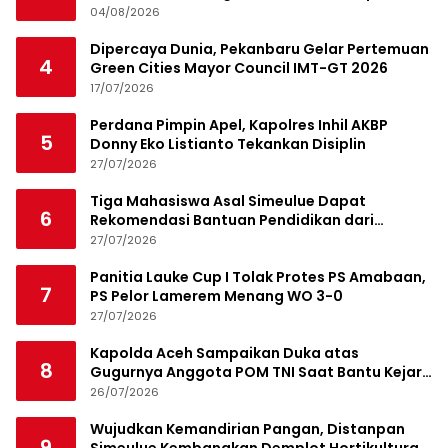
04/08/2026
Dipercaya Dunia, Pekanbaru Gelar Pertemuan
4
Green Cities Mayor Council IMT-GT 2026
17/07/2026
Perdana Pimpin Apel, Kapolres Inhil AKBP
5
Donny Eko Listianto Tekankan Disiplin
27/07/2026
Tiga Mahasiswa Asal Simeulue Dapat
6
Rekomendasi Bantuan Pendidikan dari
Jamaluddin Idham
27/07/2026
Panitia Lauke Cup I Tolak Protes PS Amabaan,
7
PS Pelor Lamerem Menang WO 3-0
27/07/2026
Kapolda Aceh Sampaikan Duka atas
8
Gugurnya Anggota POM TNI Saat Bantu Kejar
Bandar Narkoba
26/07/2026
Wujudkan Kemandirian Pangan, Distanpan
9
Simeulue Kembangkan Demplot Hortikultura