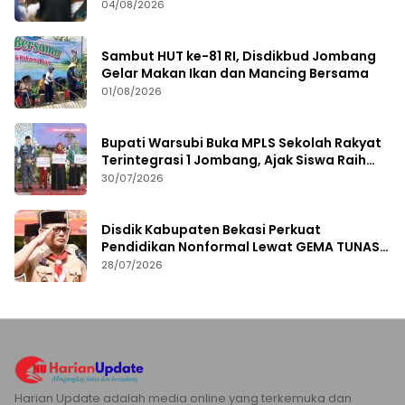
Kebijakan Kesehatan
04/08/2026
Sambut HUT ke-81 RI, Disdikbud Jombang
Gelar Makan Ikan dan Mancing Bersama
01/08/2026
Bupati Warsubi Buka MPLS Sekolah Rakyat
Terintegrasi 1 Jombang, Ajak Siswa Raih
Prestasi
30/07/2026
Disdik Kabupaten Bekasi Perkuat
Pendidikan Nonformal Lewat GEMA TUNAS
2026
28/07/2026
Harian Update adalah media online yang terkemuka dan