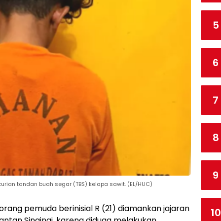
5
6
7
8
9
encurian tandan buah segar (TBS) kelapa sawit. (EL/HUC)
orang pemuda berinisial R (21) diamankan jajaran
10
antan Singingi, karena diduga melakukan