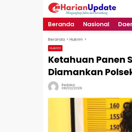
Langsung
ke
konten
Beranda
Nasional
Dae
Beranda
Hukrim
Hukrim
Ketahuan Panen Sa
Diamankan Polsek
Redaksi
08/02/2026