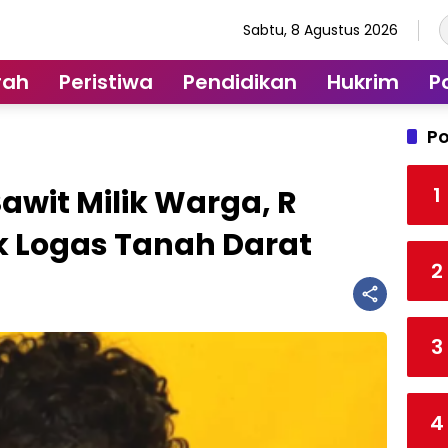
Sabtu, 8 Agustus 2026
rah
Peristiwa
Pendidikan
Hukrim
Po
Po
1
wit Milik Warga, R
 Logas Tanah Darat
2
3
4