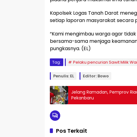
Kapolsek Logas Tanah Darat meneg
setiap laporan masyarakat secara p
“Kami mengimbau warga agar tidak
bersama-sama menjaga keamanan da
pungkasnya. (EL)
Tag:
Pelaku pencurian Sawit Milik W
Penulis: EL
Editor: Bowo
Jelang Ramadan, Pemprov Riau 
Pekanbaru
Pos Terkait