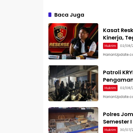
Baca Juga
Kasat Resk
Kinerja, T
Hukrim
02/08/
HarianUpdate.com
Patroli KR
Pengamana
Hukrim
02/08/
HarianUpdate.co
Polres Jo
Semester I
Hukrim
30/07/