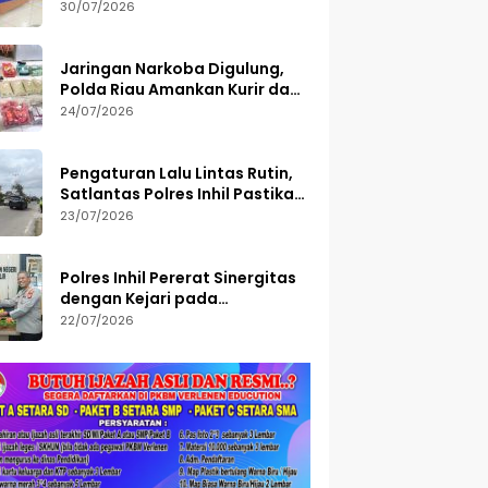
Semester I 2026, 113 Tersangka
30/07/2026
Diamankan
Jaringan Narkoba Digulung,
Polda Riau Amankan Kurir dan
Sita Barang Bukti Bernilai
24/07/2026
Fantastis
Pengaturan Lalu Lintas Rutin,
Satlantas Polres Inhil Pastikan
Arus Tetap Lancar
23/07/2026
Polres Inhil Pererat Sinergitas
dengan Kejari pada
Peringatan Hari Bakti
22/07/2026
Adhyaksa ke-66