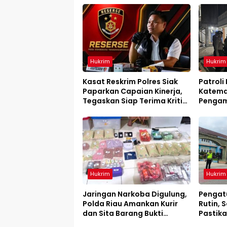
Hukrim
Hukrim
Kasat Reskrim Polres Siak
Patroli
Paparkan Capaian Kinerja,
Katema
Tegaskan Siap Terima Kritik
Pengam
dan Evaluasi
Hukrim
Hukrim
Jaringan Narkoba Digulung,
Pengatu
Polda Riau Amankan Kurir
Rutin, S
dan Sita Barang Bukti
Pastika
Bernilai Fantastis