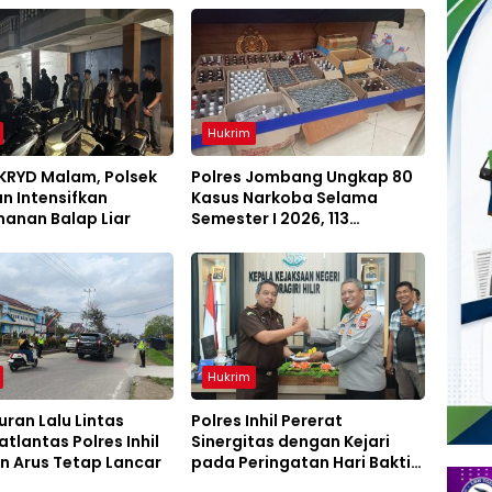
Hukrim
 KRYD Malam, Polsek
Polres Jombang Ungkap 80
n Intensifkan
Kasus Narkoba Selama
anan Balap Liar
Semester I 2026, 113
Tersangka Diamankan
Hukrim
ran Lalu Lintas
Polres Inhil Pererat
atlantas Polres Inhil
Sinergitas dengan Kejari
n Arus Tetap Lancar
pada Peringatan Hari Bakti
Adhyaksa ke-66