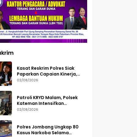
ukrim
Kasat Reskrim Polres Siak
Paparkan Capaian Kinerja,
Tegaskan Siap Terima Kritik
02/08/2026
dan Evaluasi
Patroli KRYD Malam, Polsek
Kateman Intensifkan
Pengamanan Balap Liar
02/08/2026
Polres Jombang Ungkap 80
Kasus Narkoba Selama