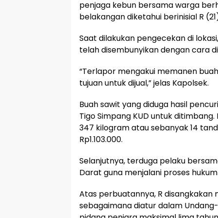
penjaga kebun bersama warga ber
belakangan diketahui berinisial R (21)
Saat dilakukan pengecekan di lokas
telah disembunyikan dengan cara d
“Terlapor mengakui memanen buah 
tujuan untuk dijual,” jelas Kapolsek.
Buah sawit yang diduga hasil pencu
Tigo Simpang KUD untuk ditimbang. 
347 kilogram atau sebanyak 14 tand
Rp1.103.000.
Selanjutnya, terduga pelaku bersam
Darat guna menjalani proses hukum l
Atas perbuatannya, R disangkakan 
sebagaimana diatur dalam Undang
pidana penjara maksimal lima tahun