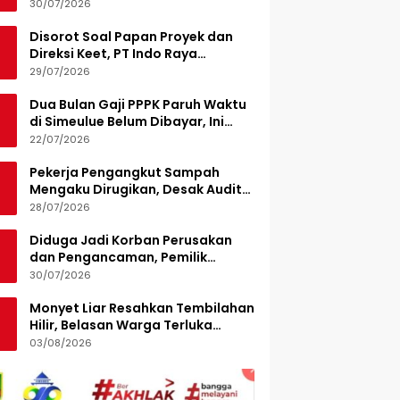
Turunkan 15 Personel
30/07/2026
Disorot Soal Papan Proyek dan
Direksi Keet, PT Indo Raya
Kabenteng Berikan Penjelasan
29/07/2026
Dua Bulan Gaji PPPK Paruh Waktu
di Simeulue Belum Dibayar, Ini
Penjelasan Sekda
22/07/2026
Pekerja Pengangkut Sampah
Mengaku Dirugikan, Desak Audit
Pengelolaan LPS di Pekanbaru
28/07/2026
Diduga Jadi Korban Perusakan
dan Pengancaman, Pemilik
Armada Sampah Siapkan
30/07/2026
Laporan Polisi
Monyet Liar Resahkan Tembilahan
Hilir, Belasan Warga Terluka
Digigit
03/08/2026