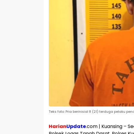
Teks foto: Pria berinisial R (21) terduga pelaku p
Harian
Update
.com | Kuansing – Se
Polsek Logas Tanah Darat, Polres Ku