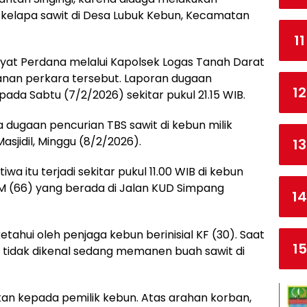
 kelapa sawit di Desa Lubuk Kebun, Kecamatan
11
ayat Perdana melalui Kapolsek Logas Tanah Darat
nan perkara tersebut. Laporan dugaan
12
pada Sabtu (7/2/2026) sekitar pukul 21.15 WIB.
dugaan pencurian TBS sawit di kebun milik
asjidil, Minggu (8/2/2026).
13
wa itu terjadi sekitar pukul 11.00 WIB di kebun
l M (66) yang berada di Jalan KUD Simpang
14
etahui oleh penjaga kebun berinisial KF (30). Saat
15
g tidak dikenal sedang memanen buah sawit di
an kepada pemilik kebun. Atas arahan korban,