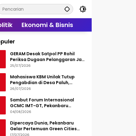
litik
Ekonomi & Bisnis
puler
GERAM Desak Satpol PP Rohil
Periksa Dugaan Pelanggaran Jam
Operasional Hiburan Malam
25/07/2026
Mahasiswa KBM Unilak Tutup
Pengabdian di Desa Paluh,
Tinggalkan Jejak Edukasi Hukum
26/07/2026
dan Aksi Sosial
Sambut Forum Internasional
GCMC IMT-GT, Pekanbaru
Matangkan Seluruh Persiapan
04/08/2026
Dipercaya Dunia, Pekanbaru
Gelar Pertemuan Green Cities
Mayor Council IMT-GT 2026
17/07/2026