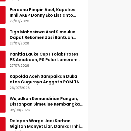
Perdana Pimpin Apel, Kapolres
Inhil AKBP Donny Eko Listianto
Tekankan Disiplin
27/07/2026
Tiga Mahasiswa Asal Simeulue
Dapat Rekomendasi Bantuan
Pendidikan dari Jamaluddin
27/07/2026
Idham
Panitia Lauke Cup I Tolak Protes
PS Amabaan, PS Pelor Lamerem
Menang WO 3-0
27/07/2026
Kapolda Aceh Sampaikan Duka
atas Gugurnya Anggota POM TNI
Saat Bantu Kejar Bandar Narkoba
26/07/2026
Wujudkan Kemandirian Pangan,
Distanpan Simeulue Kembangkan
Demplot Hortikultura
02/08/2026
Delapan Warga Jadi Korban
Gigitan Monyet Liar, Damkar Inhil