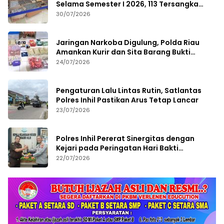
Selama Semester I 2026, 113 Tersangka
Diamankan
30/07/2026
Jaringan Narkoba Digulung, Polda Riau
Amankan Kurir dan Sita Barang Bukti
Bernilai Fantastis
24/07/2026
Pengaturan Lalu Lintas Rutin, Satlantas
Polres Inhil Pastikan Arus Tetap Lancar
23/07/2026
Polres Inhil Pererat Sinergitas dengan
Kejari pada Peringatan Hari Bakti
Adhyaksa ke-66
22/07/2026