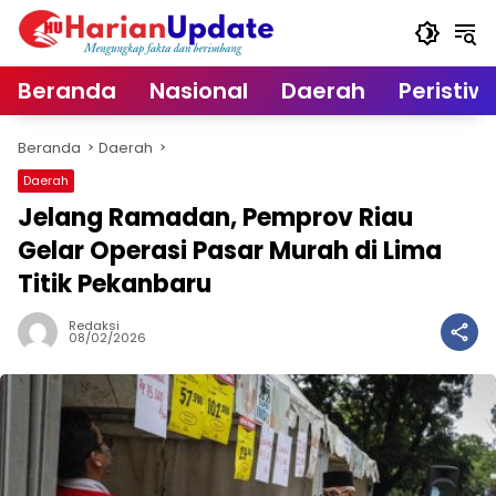
Langsung
ke
konten
Beranda
Nasional
Daerah
Peristiw
Beranda
Daerah
Daerah
Jelang Ramadan, Pemprov Riau
Gelar Operasi Pasar Murah di Lima
Titik Pekanbaru
Redaksi
08/02/2026