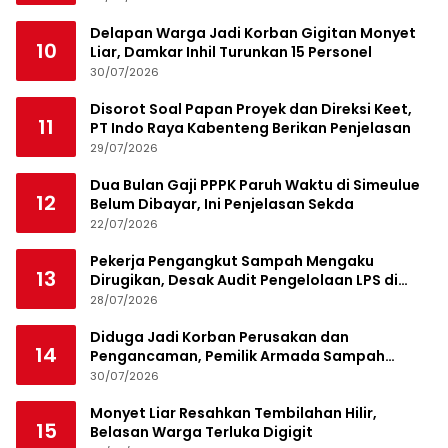
Delapan Warga Jadi Korban Gigitan Monyet
10
Liar, Damkar Inhil Turunkan 15 Personel
30/07/2026
Disorot Soal Papan Proyek dan Direksi Keet,
11
PT Indo Raya Kabenteng Berikan Penjelasan
29/07/2026
Dua Bulan Gaji PPPK Paruh Waktu di Simeulue
12
Belum Dibayar, Ini Penjelasan Sekda
22/07/2026
Pekerja Pengangkut Sampah Mengaku
13
Dirugikan, Desak Audit Pengelolaan LPS di
Pekanbaru
28/07/2026
Diduga Jadi Korban Perusakan dan
14
Pengancaman, Pemilik Armada Sampah
Siapkan Laporan Polisi
30/07/2026
Monyet Liar Resahkan Tembilahan Hilir,
15
Belasan Warga Terluka Digigit