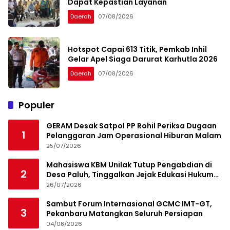
Dapat Kepastian Layanan
Daerah
07/08/2026
Hotspot Capai 613 Titik, Pemkab Inhil
Gelar Apel Siaga Darurat Karhutla 2026
Daerah
07/08/2026
Populer
GERAM Desak Satpol PP Rohil Periksa Dugaan
1
Pelanggaran Jam Operasional Hiburan Malam
25/07/2026
Mahasiswa KBM Unilak Tutup Pengabdian di
2
Desa Paluh, Tinggalkan Jejak Edukasi Hukum
dan Aksi Sosial
26/07/2026
Sambut Forum Internasional GCMC IMT-GT,
3
Pekanbaru Matangkan Seluruh Persiapan
04/08/2026