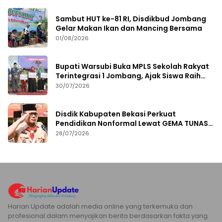
Sambut HUT ke-81 RI, Disdikbud Jombang
Gelar Makan Ikan dan Mancing Bersama
01/08/2026
Bupati Warsubi Buka MPLS Sekolah Rakyat
Terintegrasi 1 Jombang, Ajak Siswa Raih
Prestasi
30/07/2026
Disdik Kabupaten Bekasi Perkuat
Pendidikan Nonformal Lewat GEMA TUNAS
2026
28/07/2026
Harian Update adalah media online yang terkemuka dan
profesional dalam menyajikan berita berdasarkan fakta yang