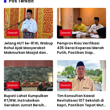
Pos Terkait
Daerah
Daerah
Jelang HUT ke-81 RI, Wabup
Pemprov Riau Verifikasi
Rohul Ajak Masyarakat
435 Gerai Koperasi Merah
Makmurkan Masjid dan
Putih, Pastikan Siap
Perkuat Ukhuwah
Beroperasi
Daerah
Daerah
Bupati Lahat Kumpulkan
Tim Konsultan Kawal
RT/RW, Instruksikan
Revitalisasi 107 Sekolah di
Gerakan Jumat Bersih
Kepri, Pastikan Tepat Mutu
Cegah Banjir
dan Tepat Waktu