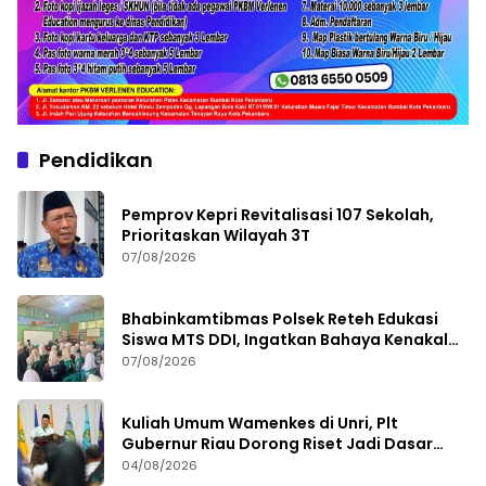
Pendidikan
Pemprov Kepri Revitalisasi 107 Sekolah,
Prioritaskan Wilayah 3T
07/08/2026
Bhabinkamtibmas Polsek Reteh Edukasi
Siswa MTS DDI, Ingatkan Bahaya Kenakalan
Remaja
07/08/2026
Kuliah Umum Wamenkes di Unri, Plt
Gubernur Riau Dorong Riset Jadi Dasar
Kebijakan Kesehatan
04/08/2026