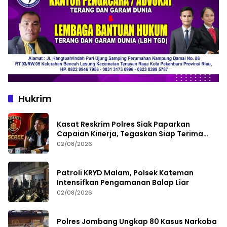
Hukrim
Kasat Reskrim Polres Siak Paparkan
Capaian Kinerja, Tegaskan Siap Terima
Kritik dan Evaluasi
02/08/2026
Patroli KRYD Malam, Polsek Kateman
Intensifkan Pengamanan Balap Liar
02/08/2026
Polres Jombang Ungkap 80 Kasus Narkoba