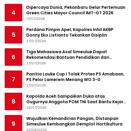
Dipercaya Dunia, Pekanbaru Gelar Pertemuan
4
Green Cities Mayor Council IMT-GT 2026
17/07/2026
Perdana Pimpin Apel, Kapolres Inhil AKBP
5
Donny Eko Listianto Tekankan Disiplin
27/07/2026
Tiga Mahasiswa Asal Simeulue Dapat
6
Rekomendasi Bantuan Pendidikan dari
Jamaluddin Idham
27/07/2026
Panitia Lauke Cup I Tolak Protes PS Amabaan,
7
PS Pelor Lamerem Menang WO 3-0
27/07/2026
Kapolda Aceh Sampaikan Duka atas
8
Gugurnya Anggota POM TNI Saat Bantu Kejar
Bandar Narkoba
26/07/2026
Wujudkan Kemandirian Pangan, Distanpan
9
Simeulue Kembangkan Demplot Hortikultura
02/08/2026