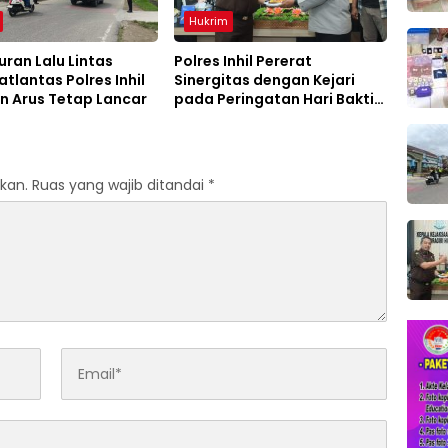
Hukrim
ran Lalu Lintas
Polres Inhil Pererat
atlantas Polres Inhil
Sinergitas dengan Kejari
n Arus Tetap Lancar
pada Peringatan Hari Bakti
Adhyaksa ke-66
kan.
Ruas yang wajib ditandai
*