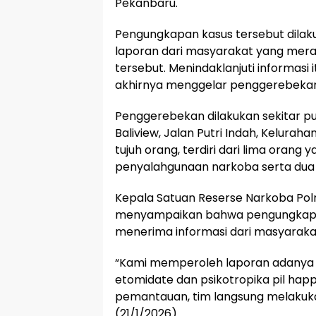
Pekanbaru.
Pengungkapan kasus tersebut dilak
laporan dari masyarakat yang meras
tersebut. Menindaklanjuti informasi 
akhirnya menggelar penggerebekan p
Penggerebekan dilakukan sekitar puk
Baliview, Jalan Putri Indah, Kelurah
tujuh orang, terdiri dari lima orang
penyalahgunaan narkoba serta dua l
Kepala Satuan Reserse Narkoba Pol
menyampaikan bahwa pengungkapan 
menerima informasi dari masyaraka
“Kami memperoleh laporan adanya 
etomidate dan psikotropika pil happy
pemantauan, tim langsung melakuka
(21/1/2026).