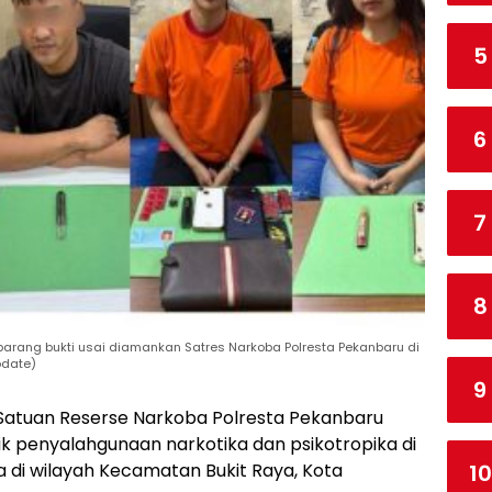
5
6
7
8
 barang bukti usai diamankan Satres Narkoba Polresta Pekanbaru di
pdate)
9
 Satuan Reserse Narkoba Polresta Pekanbaru
k penyalahgunaan narkotika dan psikotropika di
 di wilayah Kecamatan Bukit Raya, Kota
10