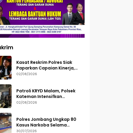
ukrim
Kasat Reskrim Polres Siak
Paparkan Capaian Kinerja,
Tegaskan Siap Terima Kritik
02/08/2026
dan Evaluasi
Patroli KRYD Malam, Polsek
Kateman Intensifkan
Pengamanan Balap Liar
02/08/2026
Polres Jombang Ungkap 80
Kasus Narkoba Selama
Semester I 2026, 113 Tersangka
30/07/2026