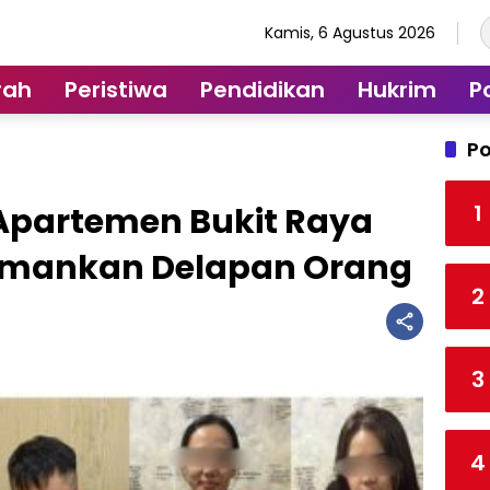
Kamis, 6 Agustus 2026
rah
Peristiwa
Pendidikan
Hukrim
Po
Po
1
 Apartemen Bukit Raya
i Amankan Delapan Orang
2
3
4