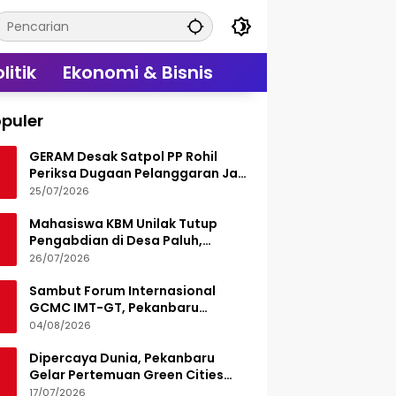
litik
Ekonomi & Bisnis
puler
GERAM Desak Satpol PP Rohil
Periksa Dugaan Pelanggaran Jam
Operasional Hiburan Malam
25/07/2026
Mahasiswa KBM Unilak Tutup
Pengabdian di Desa Paluh,
Tinggalkan Jejak Edukasi Hukum
26/07/2026
dan Aksi Sosial
Sambut Forum Internasional
GCMC IMT-GT, Pekanbaru
Matangkan Seluruh Persiapan
04/08/2026
Dipercaya Dunia, Pekanbaru
Gelar Pertemuan Green Cities
Mayor Council IMT-GT 2026
17/07/2026