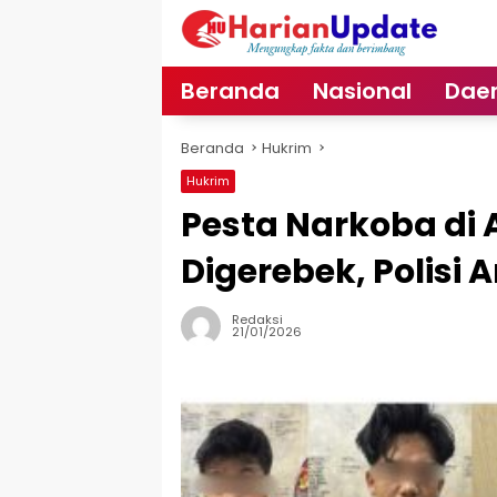
Langsung
ke
konten
Beranda
Nasional
Dae
Beranda
Hukrim
Hukrim
Pesta Narkoba di
Digerebek, Polis
Redaksi
21/01/2026