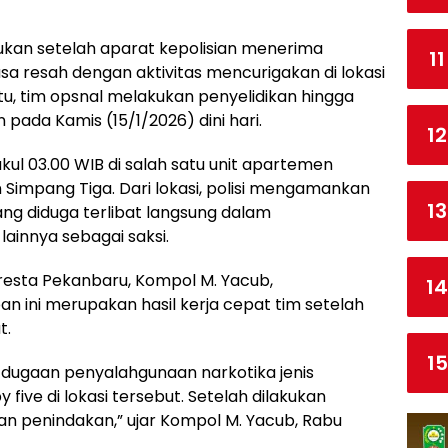
ukan setelah aparat kepolisian menerima
11
a resah dengan aktivitas mencurigakan di lokasi
itu, tim opsnal melakukan penyelidikan hingga
ada Kamis (15/1/2026) dini hari.
12
ul 03.00 WIB di salah satu unit apartemen
an Simpang Tiga. Dari lokasi, polisi mengamankan
13
 yang diduga terlibat langsung dalam
ainnya sebagai saksi.
resta Pekanbaru, Kompol M. Yacub,
14
ini merupakan hasil kerja cepat tim setelah
t.
15
dugaan penyalahgunaan narkotika jenis
 five di lokasi tersebut. Setelah dilakukan
n penindakan,” ujar Kompol M. Yacub, Rabu