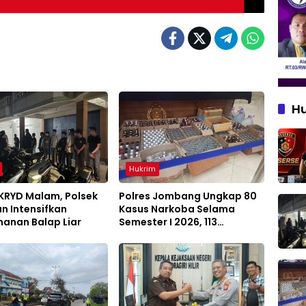
H
Hukrim
 KRYD Malam, Polsek
Polres Jombang Ungkap 80
n Intensifkan
Kasus Narkoba Selama
anan Balap Liar
Semester I 2026, 113
Tersangka Diamankan