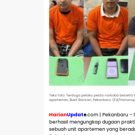
Teks foto: Terduga pelaku pesta narkoba beserta
apartemen, Bukit Barisan, Pekanbaru. (Ed/Harianu
Harian
U
pdat
e
.com | Pekanbaru –
berhasil mengungkap dugaan prakti
sebuah unit apartemen yang berada