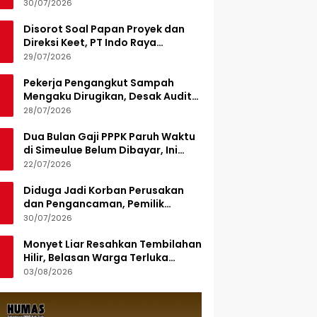
Turunkan 15 Personel
30/07/2026
Disorot Soal Papan Proyek dan
Direksi Keet, PT Indo Raya
Kabenteng Berikan Penjelasan
29/07/2026
Pekerja Pengangkut Sampah
Mengaku Dirugikan, Desak Audit
Pengelolaan LPS di Pekanbaru
28/07/2026
Dua Bulan Gaji PPPK Paruh Waktu
di Simeulue Belum Dibayar, Ini
Penjelasan Sekda
22/07/2026
Diduga Jadi Korban Perusakan
dan Pengancaman, Pemilik
Armada Sampah Siapkan
30/07/2026
Laporan Polisi
Monyet Liar Resahkan Tembilahan
Hilir, Belasan Warga Terluka
Digigit
03/08/2026