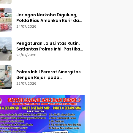
Diamankan
Jaringan Narkoba Digulung,
Polda Riau Amankan Kurir dan
Sita Barang Bukti Bernilai
24/07/2026
Fantastis
Pengaturan Lalu Lintas Rutin,
Satlantas Polres Inhil Pastikan
Arus Tetap Lancar
23/07/2026
Polres Inhil Pererat Sinergitas
dengan Kejari pada
Peringatan Hari Bakti
22/07/2026
Adhyaksa ke-66