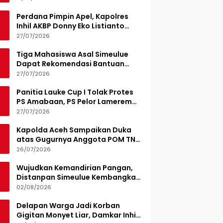
Perdana Pimpin Apel, Kapolres
Inhil AKBP Donny Eko Listianto
Tekankan Disiplin
27/07/2026
Tiga Mahasiswa Asal Simeulue
Dapat Rekomendasi Bantuan
Pendidikan dari Jamaluddin
27/07/2026
Idham
Panitia Lauke Cup I Tolak Protes
PS Amabaan, PS Pelor Lamerem
Menang WO 3-0
27/07/2026
Kapolda Aceh Sampaikan Duka
atas Gugurnya Anggota POM TNI
Saat Bantu Kejar Bandar Narkoba
26/07/2026
Wujudkan Kemandirian Pangan,
Distanpan Simeulue Kembangkan
Demplot Hortikultura
02/08/2026
Delapan Warga Jadi Korban
Gigitan Monyet Liar, Damkar Inhil