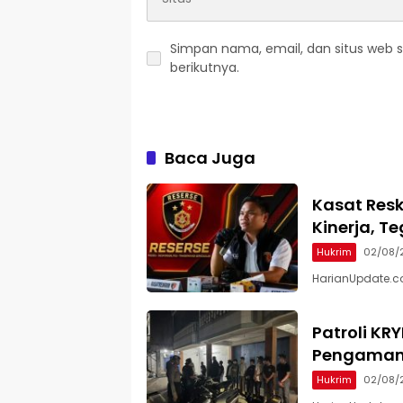
Simpan nama, email, dan situs web 
berikutnya.
Baca Juga
Kasat Resk
Kinerja, T
Hukrim
02/08/
HarianUpdate.com
Patroli KR
Pengamana
Hukrim
02/08/