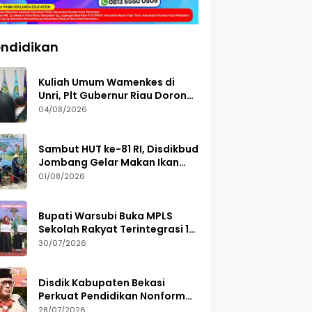
ndidikan
Kuliah Umum Wamenkes di
Unri, Plt Gubernur Riau Dorong
Riset Jadi Dasar Kebijakan
04/08/2026
Kesehatan
Sambut HUT ke-81 RI, Disdikbud
Jombang Gelar Makan Ikan
dan Mancing Bersama
01/08/2026
Bupati Warsubi Buka MPLS
Sekolah Rakyat Terintegrasi 1
Jombang, Ajak Siswa Raih
30/07/2026
Prestasi
Disdik Kabupaten Bekasi
Perkuat Pendidikan Nonformal
Lewat GEMA TUNAS 2026
28/07/2026