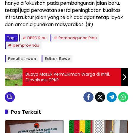
hanya difokuskan pada pembangunan jalan baru,
tetapi juga perawatan serta peningkatan kualitas
infrastruktur jalan yang telah ada agar tetap layak
dan aman digunakan masyarakat. (Ir)
Tag:
DPRD Riau
Pembangunan Riau
pemprov riau
Penulis: Irwan
Editor: Bowo
Buaya Masuk Permukiman Warga di Inhil,
Dievakuasi DPKP
Pos Terkait