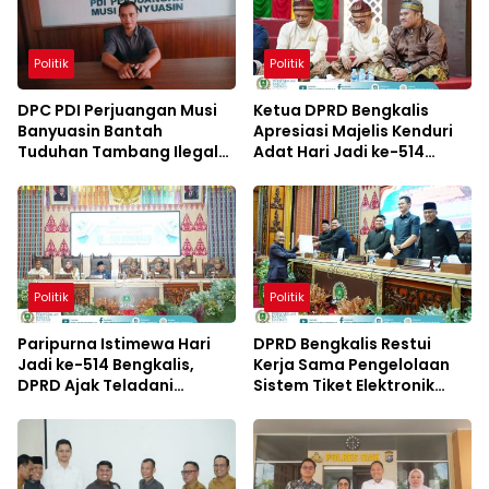
Politik
Politik
DPC PDI Perjuangan Musi
Ketua DPRD Bengkalis
Banyuasin Bantah
Apresiasi Majelis Kenduri
Tuduhan Tambang Ilegal
Adat Hari Jadi ke-514
dan Penyerobotan Lahan
Bengkalis
Politik
Politik
Paripurna Istimewa Hari
DPRD Bengkalis Restui
Jadi ke-514 Bengkalis,
Kerja Sama Pengelolaan
DPRD Ajak Teladani
Sistem Tiket Elektronik
Semangat Para Pendahulu
Penyeberangan Ro-Ro