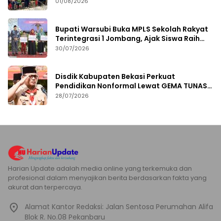
01/08/2026
Bupati Warsubi Buka MPLS Sekolah Rakyat
Terintegrasi 1 Jombang, Ajak Siswa Raih
Prestasi
30/07/2026
Disdik Kabupaten Bekasi Perkuat
Pendidikan Nonformal Lewat GEMA TUNAS
2026
28/07/2026
Harian Update adalah media online yang terkemuka dan
profesional dalam menyajikan berita berdasarkan fakta yang
akurat dan terpercaya.
Alamat Kantor Redaksi: Jalan Sentosa Perumahan Alifa
Blok R. No.08 Pekanbaru