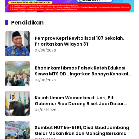
Pendidikan
Pemprov Kepri Revitalisasi 107 Sekolah,
Prioritaskan Wilayah 3T
07/08/2026
Bhabinkamtibmas Polsek Reteh Edukasi
Siswa MTS DDI, Ingatkan Bahaya Kenakalan
Remaja
07/08/2026
Kuliah Umum Wamenkes di Unri, Plt
Gubernur Riau Dorong Riset Jadi Dasar
Kebijakan Kesehatan
04/08/2026
Sambut HUT ke-81 RI, Disdikbud Jombang
Gelar Makan Ikan dan Mancing Bersama