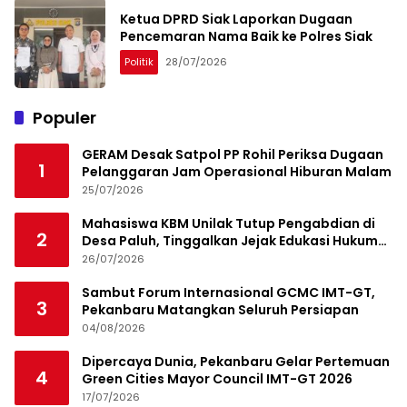
Ketua DPRD Siak Laporkan Dugaan
Pencemaran Nama Baik ke Polres Siak
Politik
28/07/2026
Populer
GERAM Desak Satpol PP Rohil Periksa Dugaan
1
Pelanggaran Jam Operasional Hiburan Malam
25/07/2026
Mahasiswa KBM Unilak Tutup Pengabdian di
2
Desa Paluh, Tinggalkan Jejak Edukasi Hukum
dan Aksi Sosial
26/07/2026
Sambut Forum Internasional GCMC IMT-GT,
3
Pekanbaru Matangkan Seluruh Persiapan
04/08/2026
Dipercaya Dunia, Pekanbaru Gelar Pertemuan
4
Green Cities Mayor Council IMT-GT 2026
17/07/2026