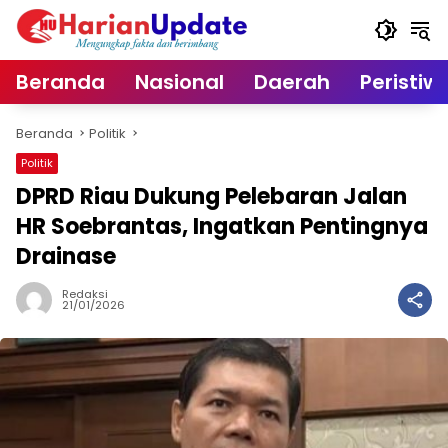
Langsung
ke
konten
Beranda
Nasional
Daerah
Peristiw
Beranda
Politik
Politik
DPRD Riau Dukung Pelebaran Jalan
HR Soebrantas, Ingatkan Pentingnya
Drainase
Redaksi
21/01/2026