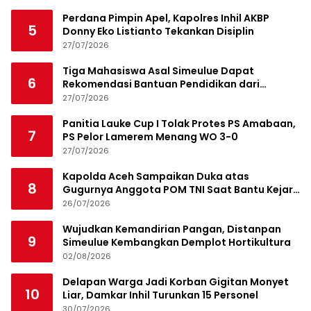
Perdana Pimpin Apel, Kapolres Inhil AKBP
5
Donny Eko Listianto Tekankan Disiplin
27/07/2026
Tiga Mahasiswa Asal Simeulue Dapat
6
Rekomendasi Bantuan Pendidikan dari
Jamaluddin Idham
27/07/2026
Panitia Lauke Cup I Tolak Protes PS Amabaan,
7
PS Pelor Lamerem Menang WO 3-0
27/07/2026
Kapolda Aceh Sampaikan Duka atas
8
Gugurnya Anggota POM TNI Saat Bantu Kejar
Bandar Narkoba
26/07/2026
Wujudkan Kemandirian Pangan, Distanpan
9
Simeulue Kembangkan Demplot Hortikultura
02/08/2026
Delapan Warga Jadi Korban Gigitan Monyet
10
Liar, Damkar Inhil Turunkan 15 Personel
30/07/2026