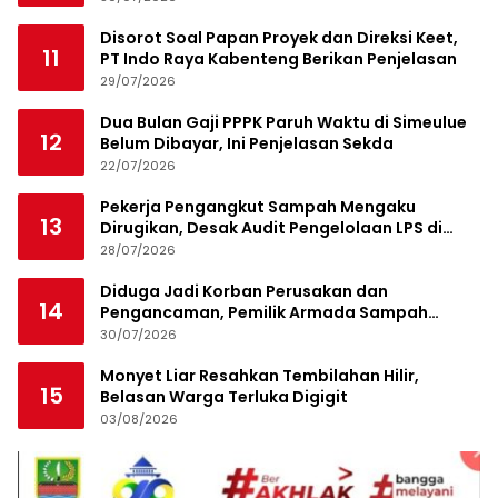
Disorot Soal Papan Proyek dan Direksi Keet,
11
PT Indo Raya Kabenteng Berikan Penjelasan
29/07/2026
Dua Bulan Gaji PPPK Paruh Waktu di Simeulue
12
Belum Dibayar, Ini Penjelasan Sekda
22/07/2026
Pekerja Pengangkut Sampah Mengaku
13
Dirugikan, Desak Audit Pengelolaan LPS di
Pekanbaru
28/07/2026
Diduga Jadi Korban Perusakan dan
14
Pengancaman, Pemilik Armada Sampah
Siapkan Laporan Polisi
30/07/2026
Monyet Liar Resahkan Tembilahan Hilir,
15
Belasan Warga Terluka Digigit
03/08/2026