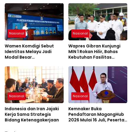
Nasional
Nasional
Wamen Komdigi Sebut
Wapres Gibran Kunjungi
Identitas Melayu Jadi
MIN 1 Rokan Hilir, Bahas
Modal Besar
Kebutuhan Fasilitas
Pembangunan Riau di Era
Sekolah
Digital
Nasional
Nasional
Indonesia dan Iran Jajaki
Kemnaker Buka
Kerja Sama Strategis
Pendaftaran MagangHub
Bidang Ketenagakerjaan
2026 Mulai 16 Juli, Peserta
Diminta Siapkan
Persyaratan