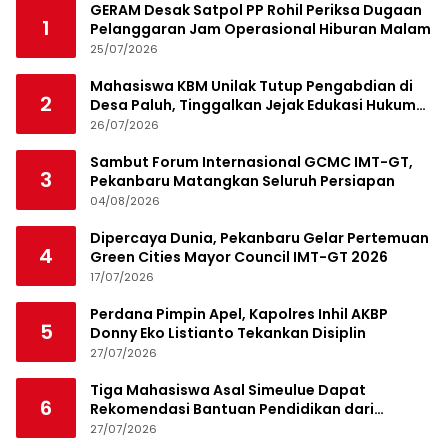
GERAM Desak Satpol PP Rohil Periksa Dugaan
1
Pelanggaran Jam Operasional Hiburan Malam
25/07/2026
Mahasiswa KBM Unilak Tutup Pengabdian di
2
Desa Paluh, Tinggalkan Jejak Edukasi Hukum
dan Aksi Sosial
26/07/2026
Sambut Forum Internasional GCMC IMT-GT,
3
Pekanbaru Matangkan Seluruh Persiapan
04/08/2026
Dipercaya Dunia, Pekanbaru Gelar Pertemuan
4
Green Cities Mayor Council IMT-GT 2026
17/07/2026
Perdana Pimpin Apel, Kapolres Inhil AKBP
5
Donny Eko Listianto Tekankan Disiplin
27/07/2026
Tiga Mahasiswa Asal Simeulue Dapat
6
Rekomendasi Bantuan Pendidikan dari
Jamaluddin Idham
27/07/2026