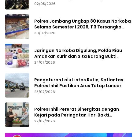
02/08/2026
Polres Jombang Ungkap 80 Kasus Narkoba
Selama Semester I 2026, 113 Tersangka
Diamankan
30/07/2026
Jaringan Narkoba Digulung, Polda Riau
Amankan Kurir dan Sita Barang Bukti
Bernilai Fantastis
24/07/2026
Pengaturan Lalu Lintas Rutin, Satlantas
Polres Inhil Pastikan Arus Tetap Lancar
23/07/2026
Polres Inhil Pererat Sinergitas dengan
Kejari pada Peringatan Hari Bakti
Adhyaksa ke-66
22/07/2026