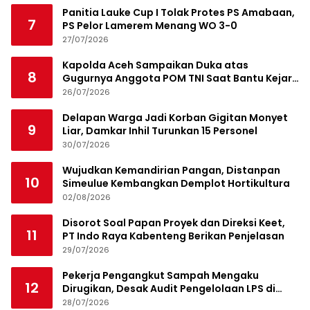
Panitia Lauke Cup I Tolak Protes PS Amabaan,
7
PS Pelor Lamerem Menang WO 3-0
27/07/2026
Kapolda Aceh Sampaikan Duka atas
8
Gugurnya Anggota POM TNI Saat Bantu Kejar
Bandar Narkoba
26/07/2026
Delapan Warga Jadi Korban Gigitan Monyet
9
Liar, Damkar Inhil Turunkan 15 Personel
30/07/2026
Wujudkan Kemandirian Pangan, Distanpan
10
Simeulue Kembangkan Demplot Hortikultura
02/08/2026
Disorot Soal Papan Proyek dan Direksi Keet,
11
PT Indo Raya Kabenteng Berikan Penjelasan
29/07/2026
Pekerja Pengangkut Sampah Mengaku
12
Dirugikan, Desak Audit Pengelolaan LPS di
Pekanbaru
28/07/2026