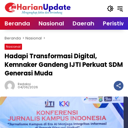
Langsung
ke
konten
Beranda
Nasional
Daerah
Peristiw
Beranda
Nasional
Nasional
Hadapi Transformasi Digital,
Kemnaker Gandeng IJTI Perkuat SDM
Generasi Muda
Redaksi
04/06/2026