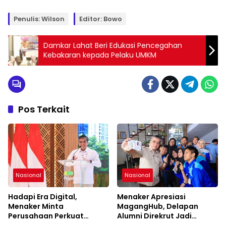
Penulis: Wilson
Editor: Bowo
Damkar Lahat Beri Edukasi Pencegahan
Kebakaran kepada Pelaku UMKM
Pos Terkait
Nasional
Nasional
Hadapi Era Digital,
Menaker Apresiasi
Menaker Minta
MagangHub, Delapan
Perusahaan Perkuat
Alumni Direkrut Jadi
Kemitraan dengan Pekerja
Karyawan Tetap PT AEP