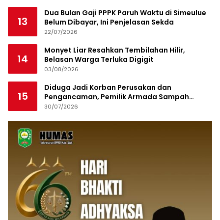
Dua Bulan Gaji PPPK Paruh Waktu di Simeulue
13
Belum Dibayar, Ini Penjelasan Sekda
22/07/2026
Monyet Liar Resahkan Tembilahan Hilir,
14
Belasan Warga Terluka Digigit
03/08/2026
Diduga Jadi Korban Perusakan dan
15
Pengancaman, Pemilik Armada Sampah
Siapkan Laporan Polisi
30/07/2026