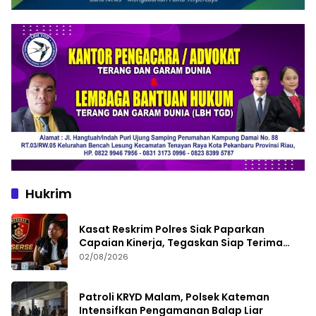
Hukrim
Kasat Reskrim Polres Siak Paparkan
Capaian Kinerja, Tegaskan Siap Terima
Kritik dan Evaluasi
02/08/2026
Patroli KRYD Malam, Polsek Kateman
Intensifkan Pengamanan Balap Liar