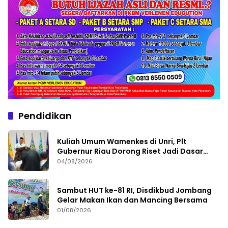
Pendidikan
Kuliah Umum Wamenkes di Unri, Plt
Gubernur Riau Dorong Riset Jadi Dasar
Kebijakan Kesehatan
04/08/2026
Sambut HUT ke-81 RI, Disdikbud Jombang
Gelar Makan Ikan dan Mancing Bersama
01/08/2026