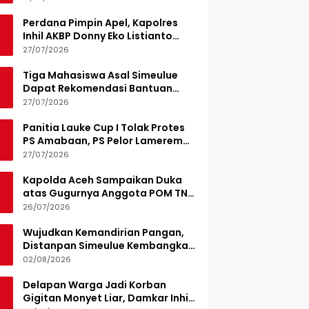
Perdana Pimpin Apel, Kapolres
Inhil AKBP Donny Eko Listianto
Tekankan Disiplin
27/07/2026
Tiga Mahasiswa Asal Simeulue
Dapat Rekomendasi Bantuan
Pendidikan dari Jamaluddin
27/07/2026
Idham
Panitia Lauke Cup I Tolak Protes
PS Amabaan, PS Pelor Lamerem
Menang WO 3-0
27/07/2026
Kapolda Aceh Sampaikan Duka
atas Gugurnya Anggota POM TNI
Saat Bantu Kejar Bandar Narkoba
26/07/2026
Wujudkan Kemandirian Pangan,
Distanpan Simeulue Kembangkan
Demplot Hortikultura
02/08/2026
Delapan Warga Jadi Korban
Gigitan Monyet Liar, Damkar Inhil