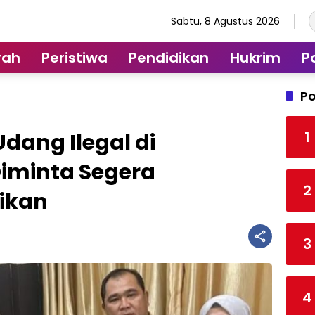
Sabtu, 8 Agustus 2026
rah
Peristiwa
Pendidikan
Hukrim
Po
Po
1
ang Ilegal di
Diminta Segera
2
ikan
3
4