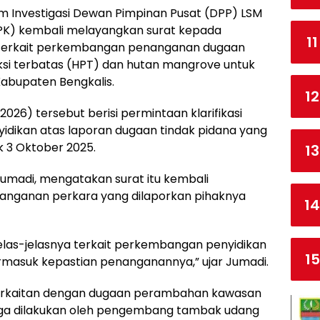
Tim Investigasi Dewan Pimpinan Pusat (DPP) LSM
PK) kembali melayangkan surat kepada
11
is terkait perkembangan penanganan dugaan
i terbatas (HPT) dan hutan mangrove untuk
Kabupaten Bengkalis.
12
026) tersebut berisi permintaan klarifikasi
yidikan atas laporan dugaan tindak pidana yang
 3 Oktober 2025.
13
Jumadi, mengatakan surat itu kembali
nganan perkara yang dilaporkan pihaknya
14
elas-jelasnya terkait perkembangan penyidikan
15
rmasuk kepastian penanganannya,” ujar Jumadi.
 berkaitan dengan dugaan perambahan kawasan
ga dilakukan oleh pengembang tambak udang