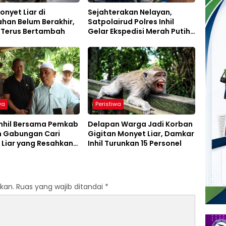
onyet Liar di
Sejahterakan Nelayan,
han Belum Berakhir,
Satpolairud Polres Inhil
 Terus Bertambah
Gelar Ekspedisi Merah Putih
Presisi
wa
Peristiwa
Inhil Bersama Pemkab
Delapan Warga Jadi Korban
m Gabungan Cari
Gigitan Monyet Liar, Damkar
 Liar yang Resahkan
Inhil Turunkan 15 Personel
Tembilahan
kan.
Ruas yang wajib ditandai
*