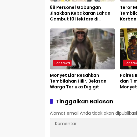
89 Personel Gabungan
Teror M
Jinakkan Kebakaran Lahan
Tembila
Gambut 10 Hektare di
Korban
Kempas
Peristiwa
Peristi
Monyet Liar Resahkan
Polres 
Tembilahan Hilir, Belasan
dan Ti
Warga Terluka Digigit
Monyet
Warga 
Tinggalkan Balasan
Alamat email Anda tidak akan dipublikasi