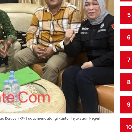
5
6
7
8
9
tas Korupsi (KPK) saat mendatangi Kantor Kejaksaan Negeri
10