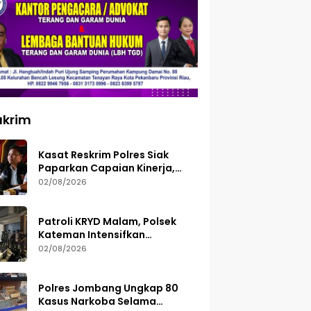
ukrim
Kasat Reskrim Polres Siak
Paparkan Capaian Kinerja,
Tegaskan Siap Terima Kritik
02/08/2026
dan Evaluasi
Patroli KRYD Malam, Polsek
Kateman Intensifkan
Pengamanan Balap Liar
02/08/2026
Polres Jombang Ungkap 80
Kasus Narkoba Selama