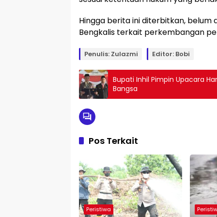
Hingga berita ini diterbitkan, belum
Bengkalis terkait perkembangan p
Penulis: Zulazmi
Editor: Bobi
Bupati Inhil Pimpin Upacara H
Bangsa
Pos Terkait
Peristiwa
Peristi