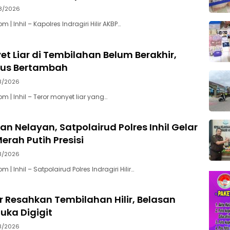
8/2026
| Inhil – Kapolres Indragiri Hilir AKBP…
et Liar di Tembilahan Belum Berakhir,
rus Bertambah
8/2026
 | Inhil – Teror monyet liar yang…
an Nelayan, Satpolairud Polres Inhil Gelar
erah Putih Presisi
8/2026
| Inhil – Satpolairud Polres Indragiri Hilir…
r Resahkan Tembilahan Hilir, Belasan
uka Digigit
8/2026