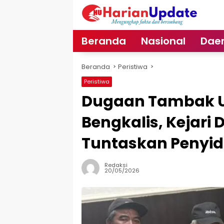
Langsung
ke
konten
Beranda
Nasional
Dae
Beranda
Peristiwa
Peristiwa
Dugaan Tambak Ud
Bengkalis, Kejari 
Tuntaskan Penyid
Redaksi
20/05/2026