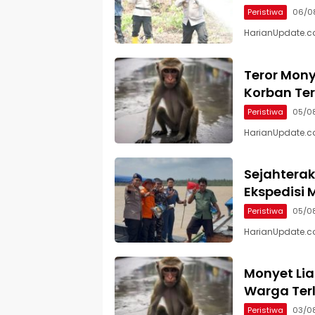
Peristiwa
06/0
HarianUpdate.com 
Teror Mony
Korban Te
Peristiwa
05/0
HarianUpdate.com
Sejahterak
Ekspedisi M
Peristiwa
05/0
HarianUpdate.com 
Monyet Lia
Warga Terl
Peristiwa
03/0