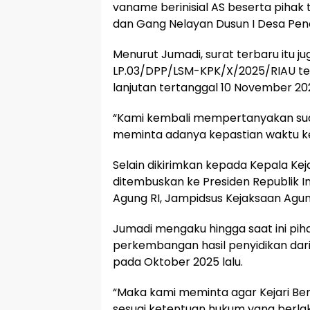
vaname berinisial AS beserta pihak 
dan Gang Nelayan Dusun I Desa Pen
Menurut Jumadi, surat terbaru itu
LP.03/DPP/LSM-KPK/X/2025/RIAU tert
lanjutan tertanggal 10 November 20
“Kami kembali mempertanyakan sud
meminta adanya kepastian waktu ke
Selain dikirimkan kepada Kepala Kej
ditembuskan ke Presiden Republik I
Agung RI, Jampidsus Kejaksaan Agung 
Jumadi mengaku hingga saat ini p
perkembangan hasil penyidikan dari 
pada Oktober 2025 lalu.
“Maka kami meminta agar Kejari Ben
sesuai ketentuan hukum yang berlak