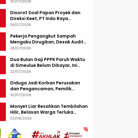
Turunkan 15 Personel
30/07/2026
Disorot Soal Papan Proyek dan
Direksi Keet, PT Indo Raya
Kabenteng Berikan Penjelasan
29/07/2026
Pekerja Pengangkut Sampah
Mengaku Dirugikan, Desak Audit
Pengelolaan LPS di Pekanbaru
28/07/2026
Dua Bulan Gaji PPPK Paruh Waktu
di Simeulue Belum Dibayar, Ini
Penjelasan Sekda
22/07/2026
Diduga Jadi Korban Perusakan
dan Pengancaman, Pemilik
Armada Sampah Siapkan
30/07/2026
Laporan Polisi
Monyet Liar Resahkan Tembilahan
Hilir, Belasan Warga Terluka
Digigit
03/08/2026