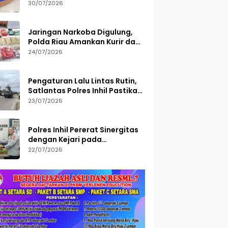
Semester I 2026, 113 Tersangka
30/07/2026
Diamankan
Jaringan Narkoba Digulung,
Polda Riau Amankan Kurir dan
Sita Barang Bukti Bernilai
24/07/2026
Fantastis
Pengaturan Lalu Lintas Rutin,
Satlantas Polres Inhil Pastikan
Arus Tetap Lancar
23/07/2026
Polres Inhil Pererat Sinergitas
dengan Kejari pada
Peringatan Hari Bakti
22/07/2026
Adhyaksa ke-66