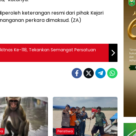
 diperoleh keterangan resmi dari pihak Kejari
enanganan perkara dimaksud. (ZA)
arkitnas Ke-118, Tekankan Semangat Persatuan
wa
Peristiwa