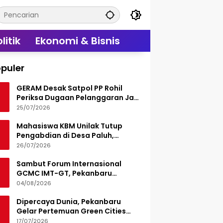
litik
Ekonomi & Bisnis
puler
GERAM Desak Satpol PP Rohil
Periksa Dugaan Pelanggaran Jam
Operasional Hiburan Malam
25/07/2026
Mahasiswa KBM Unilak Tutup
Pengabdian di Desa Paluh,
Tinggalkan Jejak Edukasi Hukum
26/07/2026
dan Aksi Sosial
Sambut Forum Internasional
GCMC IMT-GT, Pekanbaru
Matangkan Seluruh Persiapan
04/08/2026
Dipercaya Dunia, Pekanbaru
Gelar Pertemuan Green Cities
Mayor Council IMT-GT 2026
17/07/2026