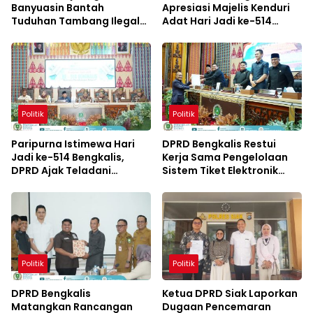
Banyuasin Bantah
Apresiasi Majelis Kenduri
Tuduhan Tambang Ilegal
Adat Hari Jadi ke-514
dan Penyerobotan Lahan
Bengkalis
Politik
Politik
Paripurna Istimewa Hari
DPRD Bengkalis Restui
Jadi ke-514 Bengkalis,
Kerja Sama Pengelolaan
DPRD Ajak Teladani
Sistem Tiket Elektronik
Semangat Para Pendahulu
Penyeberangan Ro-Ro
Politik
Politik
DPRD Bengkalis
Ketua DPRD Siak Laporkan
Matangkan Rancangan
Dugaan Pencemaran