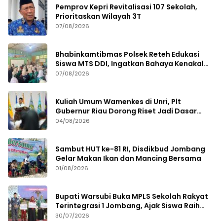
Pemprov Kepri Revitalisasi 107 Sekolah,
Prioritaskan Wilayah 3T
07/08/2026
Bhabinkamtibmas Polsek Reteh Edukasi
Siswa MTS DDI, Ingatkan Bahaya Kenakalan
Remaja
07/08/2026
Kuliah Umum Wamenkes di Unri, Plt
Gubernur Riau Dorong Riset Jadi Dasar
Kebijakan Kesehatan
04/08/2026
Sambut HUT ke-81 RI, Disdikbud Jombang
Gelar Makan Ikan dan Mancing Bersama
01/08/2026
Bupati Warsubi Buka MPLS Sekolah Rakyat
Terintegrasi 1 Jombang, Ajak Siswa Raih
Prestasi
30/07/2026