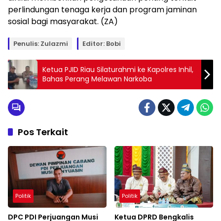
perlindungan tenaga kerja dan program jaminan
sosial bagi masyarakat. (ZA)
Penulis: Zulazmi
Editor: Bobi
Ketua PJID Riau Silaturahmi ke Kapolres Inhil,
Bahas Perang Melawan Narkoba
Pos Terkait
Politik
Politik
DPC PDI Perjuangan Musi
Ketua DPRD Bengkalis