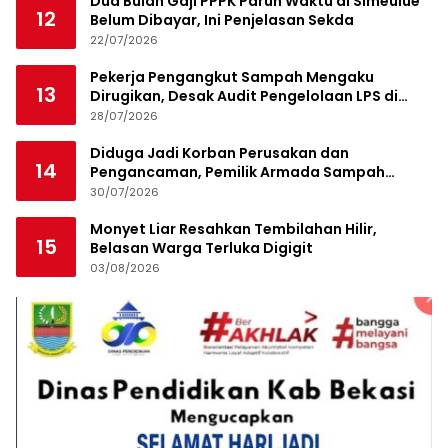
Dua Bulan Gaji PPPK Paruh Waktu di Simeulue
12
Belum Dibayar, Ini Penjelasan Sekda
22/07/2026
Pekerja Pengangkut Sampah Mengaku
13
Dirugikan, Desak Audit Pengelolaan LPS di
Pekanbaru
28/07/2026
Diduga Jadi Korban Perusakan dan
14
Pengancaman, Pemilik Armada Sampah
Siapkan Laporan Polisi
30/07/2026
Monyet Liar Resahkan Tembilahan Hilir,
15
Belasan Warga Terluka Digigit
03/08/2026