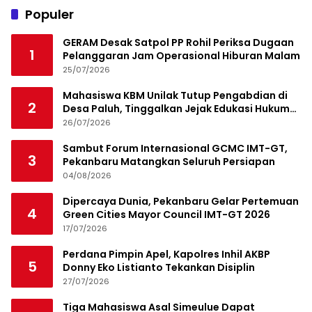
Populer
GERAM Desak Satpol PP Rohil Periksa Dugaan
1
Pelanggaran Jam Operasional Hiburan Malam
25/07/2026
Mahasiswa KBM Unilak Tutup Pengabdian di
2
Desa Paluh, Tinggalkan Jejak Edukasi Hukum
dan Aksi Sosial
26/07/2026
Sambut Forum Internasional GCMC IMT-GT,
3
Pekanbaru Matangkan Seluruh Persiapan
04/08/2026
Dipercaya Dunia, Pekanbaru Gelar Pertemuan
4
Green Cities Mayor Council IMT-GT 2026
17/07/2026
Perdana Pimpin Apel, Kapolres Inhil AKBP
5
Donny Eko Listianto Tekankan Disiplin
27/07/2026
Tiga Mahasiswa Asal Simeulue Dapat