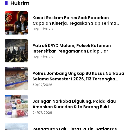
Hukrim
Kasat Reskrim Polres Siak Paparkan
Capaian Kinerja, Tegaskan Siap Terima
Kritik dan Evaluasi
02/08/2026
Patroli KRYD Malam, Polsek Kateman
Intensifkan Pengamanan Balap Liar
02/08/2026
Polres Jombang Ungkap 80 Kasus Narkoba
Selama Semester I 2026, 113 Tersangka
Diamankan
30/07/2026
Jaringan Narkoba Digulung, Polda Riau
Amankan Kurir dan Sita Barang Bukti
Bernilai Fantastis
24/07/2026
Pengaturan Lalu Lintas Rutin, Satlantas