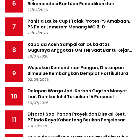
6
Rekomendasi Bantuan Pendidikan dari
Jamaluddin Idham
27/07/2026
Panitia Lauke Cup I Tolak Protes PS Amabaan,
7
PS Pelor Lamerem Menang WO 3-0
27/07/2026
Kapolda Aceh Sampaikan Duka atas
8
Gugurnya Anggota POM TNI Saat Bantu Kejar
Bandar Narkoba
26/07/2026
Wujudkan Kemandirian Pangan, Distanpan
9
Simeulue Kembangkan Demplot Hortikultura
02/08/2026
Delapan Warga Jadi Korban Gigitan Monyet
10
Liar, Damkar Inhil Turunkan 15 Personel
30/07/2026
Disorot Soal Papan Proyek dan Direksi Keet,
11
PT Indo Raya Kabenteng Berikan Penjelasan
29/07/2026