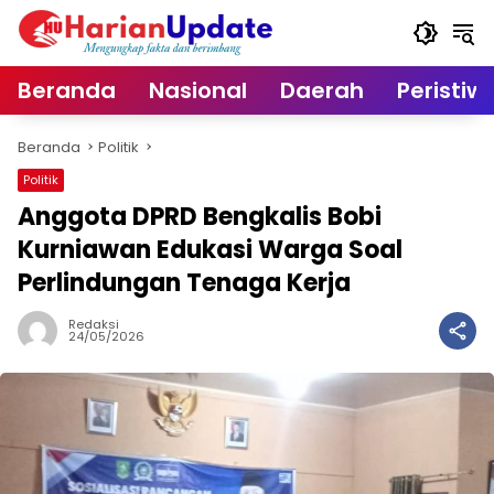
Langsung
ke
konten
Beranda
Nasional
Daerah
Peristiw
Beranda
Politik
Politik
Anggota DPRD Bengkalis Bobi
Kurniawan Edukasi Warga Soal
Perlindungan Tenaga Kerja
Redaksi
24/05/2026