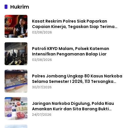
Hukrim
Kasat Reskrim Polres Siak Paparkan
Capaian Kinerja, Tegaskan Siap Terima
Kritik dan Evaluasi
02/08/2026
Patroli KRYD Malam, Polsek Kateman
Intensifkan Pengamanan Balap Liar
02/08/2026
Polres Jombang Ungkap 80 Kasus Narkoba
Selama Semester I 2026, 113 Tersangka
Diamankan
30/07/2026
Jaringan Narkoba Digulung, Polda Riau
Amankan Kurir dan Sita Barang Bukti
Bernilai Fantastis
24/07/2026