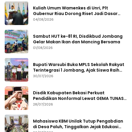
Kuliah Umum Wamenkes di Unri, Plt
Gubernur Riau Dorong Riset Jadi Dasar
Kebijakan Kesehatan
04/08/2026
Sambut HUT ke-81 RI, Disdikbud Jombang
Gelar Makan Ikan dan Mancing Bersama
01/08/2026
Bupati Warsubi Buka MPLS Sekolah Rakyat
Terintegrasi 1 Jombang, Ajak Siswa Raih
Prestasi
30/07/2026
Disdik Kabupaten Bekasi Perkuat
Pendidikan Nonformal Lewat GEMA TUNAS
2026
28/07/2026
Mahasiswa KBM Unilak Tutup Pengabdian
di Desa Paluh, Tinggalkan Jejak Edukasi