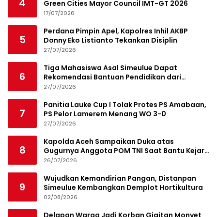
4
Green Cities Mayor Council IMT-GT 2026
17/07/2026
Perdana Pimpin Apel, Kapolres Inhil AKBP
5
Donny Eko Listianto Tekankan Disiplin
27/07/2026
Tiga Mahasiswa Asal Simeulue Dapat
6
Rekomendasi Bantuan Pendidikan dari
Jamaluddin Idham
27/07/2026
Panitia Lauke Cup I Tolak Protes PS Amabaan,
7
PS Pelor Lamerem Menang WO 3-0
27/07/2026
Kapolda Aceh Sampaikan Duka atas
8
Gugurnya Anggota POM TNI Saat Bantu Kejar
Bandar Narkoba
26/07/2026
Wujudkan Kemandirian Pangan, Distanpan
9
Simeulue Kembangkan Demplot Hortikultura
02/08/2026
Delapan Warga Jadi Korban Gigitan Monyet