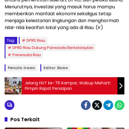
Menurutnya, investasi yang masuk harus mampu
memberikan manfaat ekonomi sekaligus tetap
menjaga kelestarian lingkungan dan menghormati
nilai-nilai kearifan lokal yang ada di Riau. (Ir)
Tag:
DPRD Riau
DPRD Riau Dukung Pariwisata Berkelanjutan
Pariwisata Riau
Penulis: Irwan
Editor: Bowo
Jelang HUT ke-76 Kampar, Wabup Misharti
Pimpin Rapat Persiapan
Pos Terkait