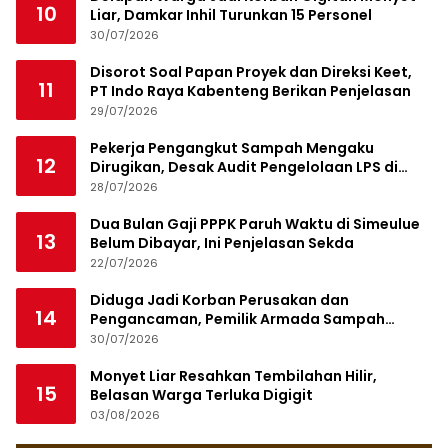
10
Liar, Damkar Inhil Turunkan 15 Personel
30/07/2026
Disorot Soal Papan Proyek dan Direksi Keet,
11
PT Indo Raya Kabenteng Berikan Penjelasan
29/07/2026
Pekerja Pengangkut Sampah Mengaku
12
Dirugikan, Desak Audit Pengelolaan LPS di
Pekanbaru
28/07/2026
Dua Bulan Gaji PPPK Paruh Waktu di Simeulue
13
Belum Dibayar, Ini Penjelasan Sekda
22/07/2026
Diduga Jadi Korban Perusakan dan
14
Pengancaman, Pemilik Armada Sampah
Siapkan Laporan Polisi
30/07/2026
Monyet Liar Resahkan Tembilahan Hilir,
15
Belasan Warga Terluka Digigit
03/08/2026