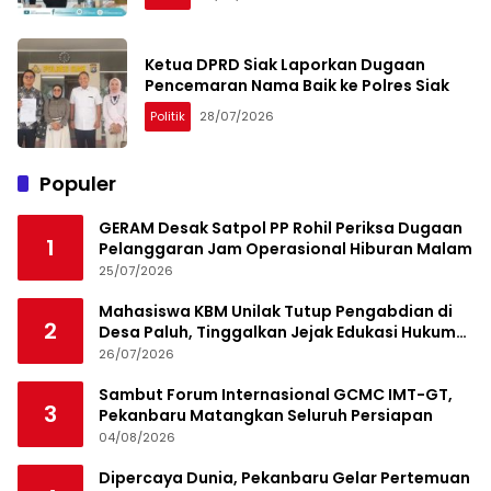
Ketua DPRD Siak Laporkan Dugaan
Pencemaran Nama Baik ke Polres Siak
Politik
28/07/2026
Populer
GERAM Desak Satpol PP Rohil Periksa Dugaan
1
Pelanggaran Jam Operasional Hiburan Malam
25/07/2026
Mahasiswa KBM Unilak Tutup Pengabdian di
2
Desa Paluh, Tinggalkan Jejak Edukasi Hukum
dan Aksi Sosial
26/07/2026
Sambut Forum Internasional GCMC IMT-GT,
3
Pekanbaru Matangkan Seluruh Persiapan
04/08/2026
Dipercaya Dunia, Pekanbaru Gelar Pertemuan