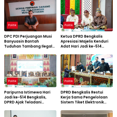
Politik
Politik
DPC PDI Perjuangan Musi
Ketua DPRD Bengkalis
Banyuasin Bantah
Apresiasi Majelis Kenduri
Tuduhan Tambang Ilegal
Adat Hari Jadi ke-514
dan Penyerobotan Lahan
Bengkalis
Politik
Politik
Paripurna Istimewa Hari
DPRD Bengkalis Restui
Jadi ke-514 Bengkalis,
Kerja Sama Pengelolaan
DPRD Ajak Teladani
Sistem Tiket Elektronik
Semangat Para Pendahulu
Penyeberangan Ro-Ro