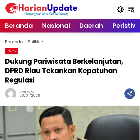
Langsung
ke
konten
Beranda
Nasional
Daerah
Peristiw
Beranda
Politik
Politik
Dukung Pariwisata Berkelanjutan,
DPRD Riau Tekankan Kepatuhan
Regulasi
Redaksi
26/01/2026