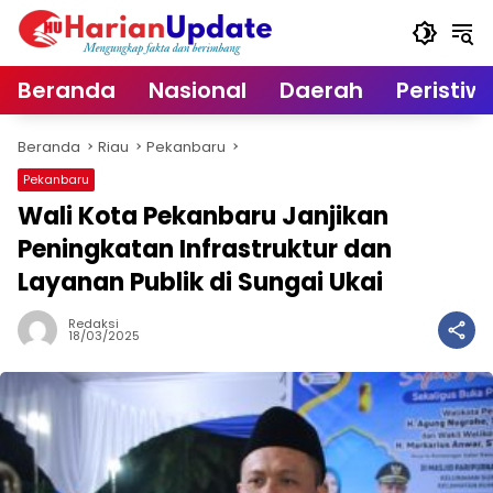
Langsung
ke
konten
Beranda
Nasional
Daerah
Peristiw
Beranda
Riau
Pekanbaru
Pekanbaru
Wali Kota Pekanbaru Janjikan
Peningkatan Infrastruktur dan
Layanan Publik di Sungai Ukai
Redaksi
18/03/2025