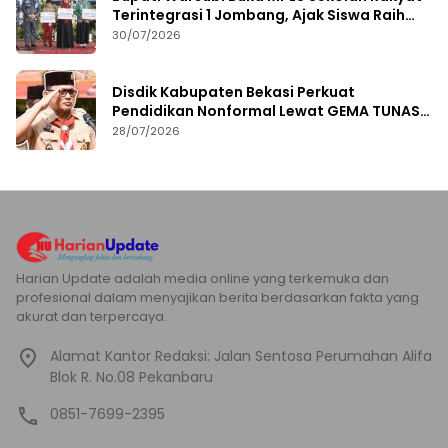
Terintegrasi 1 Jombang, Ajak Siswa Raih
Prestasi
30/07/2026
Disdik Kabupaten Bekasi Perkuat
Pendidikan Nonformal Lewat GEMA TUNAS
2026
28/07/2026
Harian Update adalah media online yang terkemuka dan
profesional dalam menyajikan berita berdasarkan fakta yang
akurat dan terpercaya.
Alamat Kantor Redaksi: Jalan Sentosa Perumahan Alifa
Blok R. No.08 Pekanbaru
0851-7699-2395