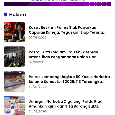
Hukrim
Kasat Reskrim Polres Siak Paparkan
Capaian Kinerja, Tegaskan Siap Terima
Kritik dan Evaluasi
02/08/2026
Patroli KRYD Malam, Polsek Kateman
Intensifkan Pengamanan Balap Liar
02/08/2026
Polres Jombang Ungkap 80 Kasus Narkoba
Selama Semester I 2026, 113 Tersangka
Diamankan
30/07/2026
Jaringan Narkoba Digulung, Polda Riau
Amankan Kurir dan Sita Barang Bukti
Bernilai Fantastis
24/07/2026