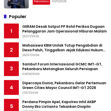
Pekanbaru
01/11/2025
Populer
GERAM Desak Satpol PP Rohil Periksa Dugaan
1
Pelanggaran Jam Operasional Hiburan Malam
25/07/2026
Mahasiswa KBM Unilak Tutup Pengabdian di
2
Desa Paluh, Tinggalkan Jejak Edukasi Hukum
dan Aksi Sosial
26/07/2026
Sambut Forum Internasional GCMC IMT-GT,
3
Pekanbaru Matangkan Seluruh Persiapan
04/08/2026
Dipercaya Dunia, Pekanbaru Gelar Pertemuan
4
Green Cities Mayor Council IMT-GT 2026
17/07/2026
Perdana Pimpin Apel, Kapolres Inhil AKBP
5
Donny Eko Listianto Tekankan Disiplin