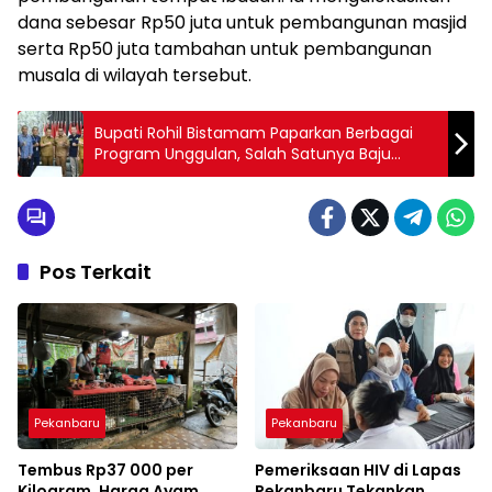
dana sebesar Rp50 juta untuk pembangunan masjid
serta Rp50 juta tambahan untuk pembangunan
musala di wilayah tersebut.
Bupati Rohil Bistamam Paparkan Berbagai
Program Unggulan, Salah Satunya Baju
Gratis Anak Sekolah
Pos Terkait
Pekanbaru
Pekanbaru
Tembus Rp37 000 per
Pemeriksaan HIV di Lapas
Kilogram, Harga Ayam
Pekanbaru Tekankan