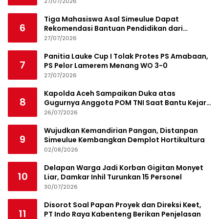
27/07/2026
Tiga Mahasiswa Asal Simeulue Dapat
6
Rekomendasi Bantuan Pendidikan dari
Jamaluddin Idham
27/07/2026
Panitia Lauke Cup I Tolak Protes PS Amabaan,
7
PS Pelor Lamerem Menang WO 3-0
27/07/2026
Kapolda Aceh Sampaikan Duka atas
8
Gugurnya Anggota POM TNI Saat Bantu Kejar
Bandar Narkoba
26/07/2026
Wujudkan Kemandirian Pangan, Distanpan
9
Simeulue Kembangkan Demplot Hortikultura
02/08/2026
Delapan Warga Jadi Korban Gigitan Monyet
10
Liar, Damkar Inhil Turunkan 15 Personel
30/07/2026
Disorot Soal Papan Proyek dan Direksi Keet,
11
PT Indo Raya Kabenteng Berikan Penjelasan