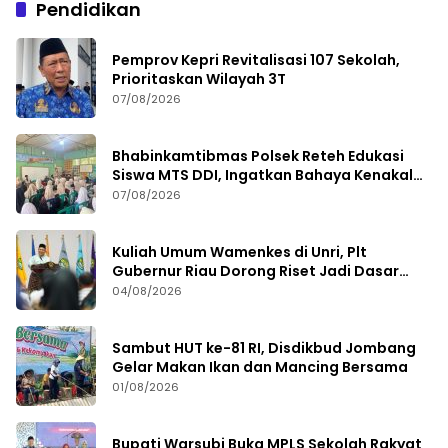
Pendidikan
Pemprov Kepri Revitalisasi 107 Sekolah,
Prioritaskan Wilayah 3T
07/08/2026
Bhabinkamtibmas Polsek Reteh Edukasi
Siswa MTS DDI, Ingatkan Bahaya Kenakalan
Remaja
07/08/2026
Kuliah Umum Wamenkes di Unri, Plt
Gubernur Riau Dorong Riset Jadi Dasar
Kebijakan Kesehatan
04/08/2026
Sambut HUT ke-81 RI, Disdikbud Jombang
Gelar Makan Ikan dan Mancing Bersama
01/08/2026
Bupati Warsubi Buka MPLS Sekolah Rakyat