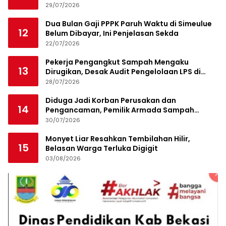
29/07/2026
Dua Bulan Gaji PPPK Paruh Waktu di Simeulue
12
Belum Dibayar, Ini Penjelasan Sekda
22/07/2026
Pekerja Pengangkut Sampah Mengaku
13
Dirugikan, Desak Audit Pengelolaan LPS di
Pekanbaru
28/07/2026
Diduga Jadi Korban Perusakan dan
14
Pengancaman, Pemilik Armada Sampah
Siapkan Laporan Polisi
30/07/2026
Monyet Liar Resahkan Tembilahan Hilir,
15
Belasan Warga Terluka Digigit
03/08/2026