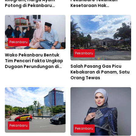
Potong di Pekanbaru
Kesetaraan Hak
Melonjak Jelang Tahun
Kesehatan Warga Binaan
Baru
Pekanbaru
Pekanbaru
Wako Pekanbaru Bentuk
Tim Pencari Fakta Ungkap
Salah Pasang Gas Picu
Dugaan Perundungan di
Kebakaran di Panam, Satu
SDN 108 Pekanbaru
Orang Tewas
Pekanbaru
Pekanbaru