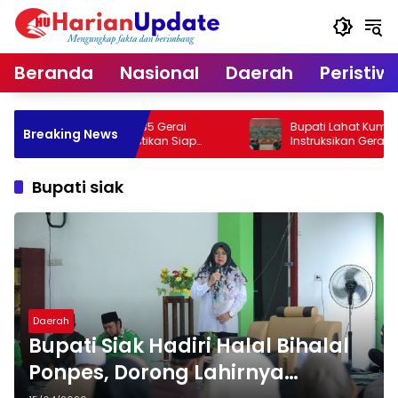
Langsung
ke
konten
Beranda
Nasional
Daerah
Peristiw
ifikasi 435 Gerai
Bupati Lahat Kumpulkan RT/RW,
Breaking News
utih, Pastikan Siap
Instruksikan Gerakan Jumat Bersih
Cegah Banjir
Bupati siak
Daerah
Bupati Siak Hadiri Halal Bihalal
Ponpes, Dorong Lahirnya