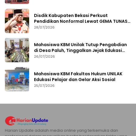
Disdik Kabupaten Bekasi Perkuat
Pendidikan Nonformal Lewat GEMA TUNAS
2026
28/07/2026
Mahasiswa KBM Unilak Tutup Pengabdian
di Desa Paluh, Tinggalkan Jejak Edukasi
Hukum dan Aksi Sosial
26/07/2026
Mahasiswa KBM Fakultas Hukum UNILAK
Edukasi Pelajar dan Gelar Aksi Sosial
25/07/2026
Harian Update adalah media online yang terkemuka dan