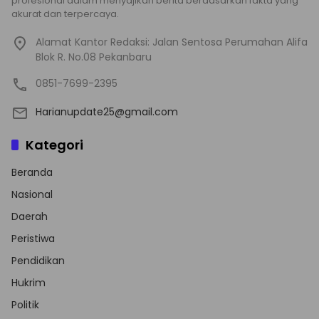
profesional dalam menyajikan berita berdasarkan fakta yang
akurat dan terpercaya.
Alamat Kantor Redaksi: Jalan Sentosa Perumahan Alifa
Blok R. No.08 Pekanbaru
0851-7699-2395
Harianupdate25@gmail.com
Kategori
Beranda
Nasional
Daerah
Peristiwa
Pendidikan
Hukrim
Politik