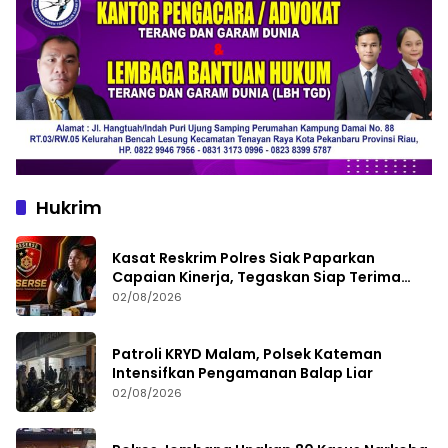
Hukrim
Kasat Reskrim Polres Siak Paparkan
Capaian Kinerja, Tegaskan Siap Terima
Kritik dan Evaluasi
02/08/2026
Patroli KRYD Malam, Polsek Kateman
Intensifkan Pengamanan Balap Liar
02/08/2026