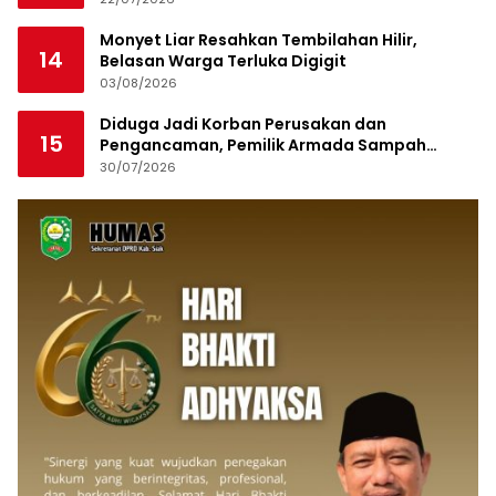
Monyet Liar Resahkan Tembilahan Hilir,
14
Belasan Warga Terluka Digigit
03/08/2026
Diduga Jadi Korban Perusakan dan
15
Pengancaman, Pemilik Armada Sampah
Siapkan Laporan Polisi
30/07/2026