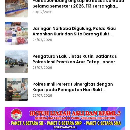
Polres Jombang Ungkap 80 Kasus Narkoba
Selama Semester I 2026, 113 Tersangka
Diamankan
30/07/2026
Jaringan Narkoba Digulung, Polda Riau
Amankan Kurir dan Sita Barang Bukti
Bernilai Fantastis
24/07/2026
Pengaturan Lalu Lintas Rutin, Satlantas
Polres Inhil Pastikan Arus Tetap Lancar
23/07/2026
Polres Inhil Pererat Sinergitas dengan
Kejari pada Peringatan Hari Bakti
Adhyaksa ke-66
22/07/2026