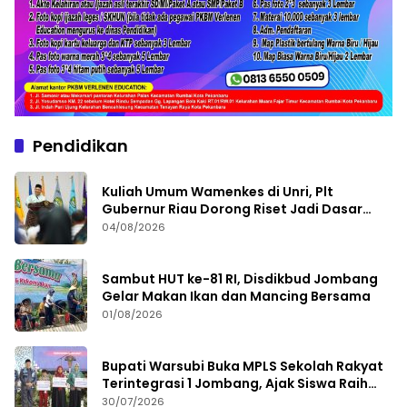
Pendidikan
Kuliah Umum Wamenkes di Unri, Plt
Gubernur Riau Dorong Riset Jadi Dasar
Kebijakan Kesehatan
04/08/2026
Sambut HUT ke-81 RI, Disdikbud Jombang
Gelar Makan Ikan dan Mancing Bersama
01/08/2026
Bupati Warsubi Buka MPLS Sekolah Rakyat
Terintegrasi 1 Jombang, Ajak Siswa Raih
Prestasi
30/07/2026