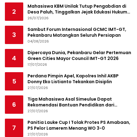
Mahasiswa KBM Unilak Tutup Pengabdian di
2
Desa Paluh, Tinggalkan Jejak Edukasi Hukum
dan Aksi Sosial
26/07/2026
Sambut Forum Internasional GCMC IMT-GT,
3
Pekanbaru Matangkan Seluruh Persiapan
04/08/2026
Dipercaya Dunia, Pekanbaru Gelar Pertemuan
4
Green Cities Mayor Council IMT-GT 2026
17/07/2026
Perdana Pimpin Apel, Kapolres Inhil AKBP
5
Donny Eko Listianto Tekankan Disiplin
27/07/2026
Tiga Mahasiswa Asal Simeulue Dapat
6
Rekomendasi Bantuan Pendidikan dari
Jamaluddin Idham
27/07/2026
Panitia Lauke Cup I Tolak Protes PS Amabaan,
7
PS Pelor Lamerem Menang WO 3-0
27/07/2026