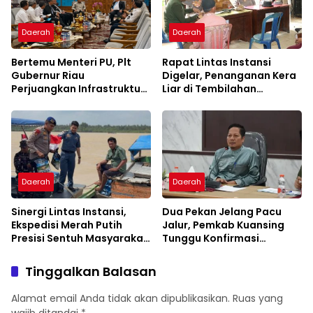
Daerah
Daerah
Bertemu Menteri PU, Plt
Rapat Lintas Instansi
Gubernur Riau
Digelar, Penanganan Kera
Perjuangkan Infrastruktur
Liar di Tembilahan
Strategis untuk Pekanbaru
Diperkuat
Daerah
Daerah
Sinergi Lintas Instansi,
Dua Pekan Jelang Pacu
Ekspedisi Merah Putih
Jalur, Pemkab Kuansing
Presisi Sentuh Masyarakat
Tunggu Konfirmasi
Pesisir Indragiri Hilir
Pejabat Pusat
Tinggalkan Balasan
Alamat email Anda tidak akan dipublikasikan.
Ruas yang
wajib ditandai
*