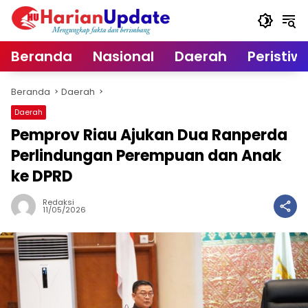
Langsung
ke
konten
Beranda
Nasional
Daerah
Peristiw
Beranda
Daerah
Daerah
Pemprov Riau Ajukan Dua Ranperda
Perlindungan Perempuan dan Anak
ke DPRD
Redaksi
11/05/2026