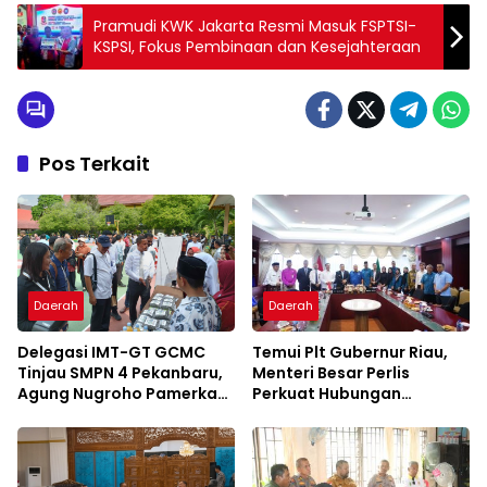
Pramudi KWK Jakarta Resmi Masuk FSPTSI-
KSPSI, Fokus Pembinaan dan Kesejahteraan
Pos Terkait
Daerah
Daerah
Delegasi IMT-GT GCMC
Temui Plt Gubernur Riau,
Tinjau SMPN 4 Pekanbaru,
Menteri Besar Perlis
Agung Nugroho Pamerkan
Perkuat Hubungan
Konsep Green School
Serumpun Lewat IMT-GT