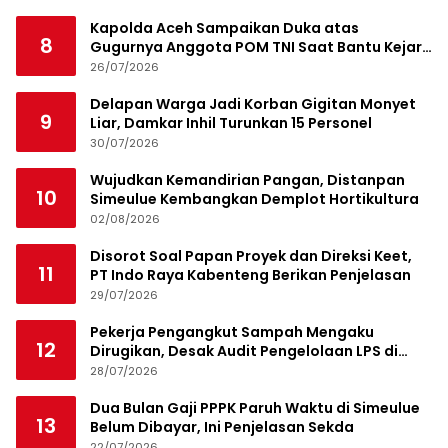
Kapolda Aceh Sampaikan Duka atas
8
Gugurnya Anggota POM TNI Saat Bantu Kejar
Bandar Narkoba
26/07/2026
Delapan Warga Jadi Korban Gigitan Monyet
9
Liar, Damkar Inhil Turunkan 15 Personel
30/07/2026
Wujudkan Kemandirian Pangan, Distanpan
10
Simeulue Kembangkan Demplot Hortikultura
02/08/2026
Disorot Soal Papan Proyek dan Direksi Keet,
11
PT Indo Raya Kabenteng Berikan Penjelasan
29/07/2026
Pekerja Pengangkut Sampah Mengaku
12
Dirugikan, Desak Audit Pengelolaan LPS di
Pekanbaru
28/07/2026
Dua Bulan Gaji PPPK Paruh Waktu di Simeulue
13
Belum Dibayar, Ini Penjelasan Sekda
22/07/2026