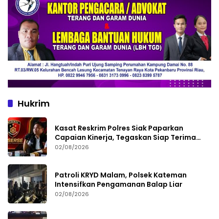
Hukrim
Kasat Reskrim Polres Siak Paparkan
Capaian Kinerja, Tegaskan Siap Terima
Kritik dan Evaluasi
02/08/2026
Patroli KRYD Malam, Polsek Kateman
Intensifkan Pengamanan Balap Liar
02/08/2026