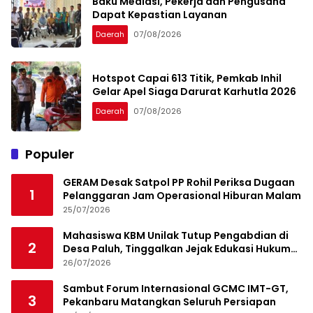
Baku Mediasi, Pekerja dan Pengusaha
Dapat Kepastian Layanan
Daerah
07/08/2026
Hotspot Capai 613 Titik, Pemkab Inhil
Gelar Apel Siaga Darurat Karhutla 2026
Daerah
07/08/2026
Populer
GERAM Desak Satpol PP Rohil Periksa Dugaan
1
Pelanggaran Jam Operasional Hiburan Malam
25/07/2026
Mahasiswa KBM Unilak Tutup Pengabdian di
2
Desa Paluh, Tinggalkan Jejak Edukasi Hukum
dan Aksi Sosial
26/07/2026
Sambut Forum Internasional GCMC IMT-GT,
3
Pekanbaru Matangkan Seluruh Persiapan