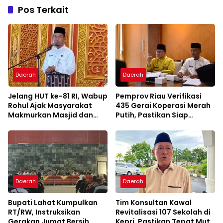
Pos Terkait
Daerah
Daerah
Jelang HUT ke-81 RI, Wabup
Pemprov Riau Verifikasi
Rohul Ajak Masyarakat
435 Gerai Koperasi Merah
Makmurkan Masjid dan
Putih, Pastikan Siap
Perkuat Ukhuwah
Beroperasi
Daerah
Daerah
Bupati Lahat Kumpulkan
Tim Konsultan Kawal
RT/RW, Instruksikan
Revitalisasi 107 Sekolah di
Gerakan Jumat Bersih
Kepri, Pastikan Tepat Mutu