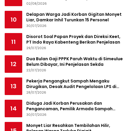
02/08/2026
Delapan Warga Jadi Korban Gigitan Monyet
10
Liar, Damkar Inhil Turunkan 15 Personel
30/07/2026
Disorot Soal Papan Proyek dan Direksi Keet,
11
PT Indo Raya Kabenteng Berikan Penjelasan
29/07/2026
Dua Bulan Gaji PPPK Paruh Waktu di Simeulue
12
Belum Dibayar, Ini Penjelasan Sekda
22/07/2026
Pekerja Pengangkut Sampah Mengaku
13
Dirugikan, Desak Audit Pengelolaan LPS di
Pekanbaru
28/07/2026
Diduga Jadi Korban Perusakan dan
14
Pengancaman, Pemilik Armada Sampah
Siapkan Laporan Polisi
30/07/2026
Monyet Liar Resahkan Tembilahan Hilir,
15