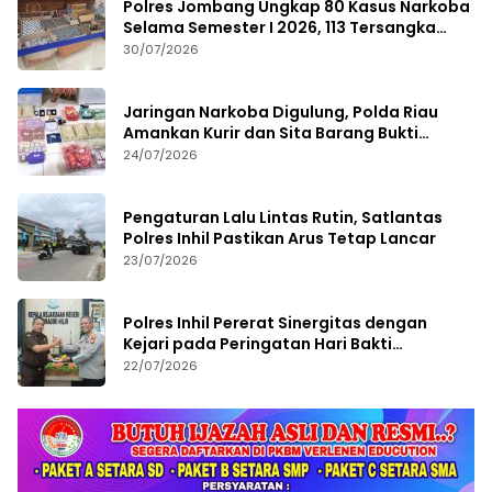
Polres Jombang Ungkap 80 Kasus Narkoba
Selama Semester I 2026, 113 Tersangka
Diamankan
30/07/2026
Jaringan Narkoba Digulung, Polda Riau
Amankan Kurir dan Sita Barang Bukti
Bernilai Fantastis
24/07/2026
Pengaturan Lalu Lintas Rutin, Satlantas
Polres Inhil Pastikan Arus Tetap Lancar
23/07/2026
Polres Inhil Pererat Sinergitas dengan
Kejari pada Peringatan Hari Bakti
Adhyaksa ke-66
22/07/2026