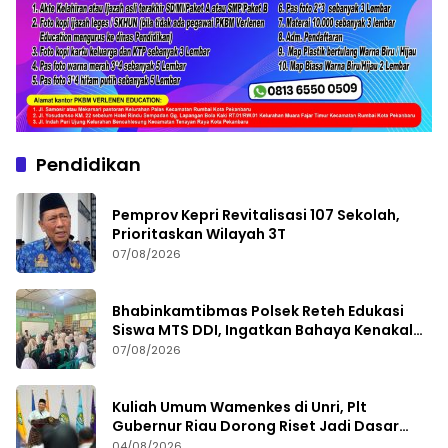
Pendidikan
Pemprov Kepri Revitalisasi 107 Sekolah,
Prioritaskan Wilayah 3T
07/08/2026
Bhabinkamtibmas Polsek Reteh Edukasi
Siswa MTS DDI, Ingatkan Bahaya Kenakalan
Remaja
07/08/2026
Kuliah Umum Wamenkes di Unri, Plt
Gubernur Riau Dorong Riset Jadi Dasar
Kebijakan Kesehatan
04/08/2026