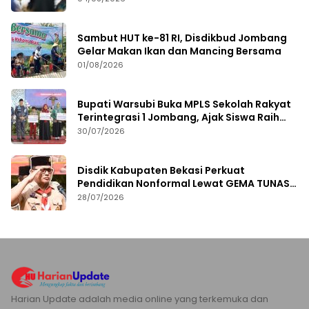
Sambut HUT ke-81 RI, Disdikbud Jombang
Gelar Makan Ikan dan Mancing Bersama
01/08/2026
Bupati Warsubi Buka MPLS Sekolah Rakyat
Terintegrasi 1 Jombang, Ajak Siswa Raih
Prestasi
30/07/2026
Disdik Kabupaten Bekasi Perkuat
Pendidikan Nonformal Lewat GEMA TUNAS
2026
28/07/2026
Harian Update adalah media online yang terkemuka dan