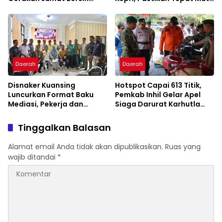
Cegah Banjir
dan Tepat Waktu
Daerah
Daerah
Disnaker Kuansing
Hotspot Capai 613 Titik,
Luncurkan Format Baku
Pemkab Inhil Gelar Apel
Mediasi, Pekerja dan
Siaga Darurat Karhutla
Pengusaha Dapat
2026
Kepastian Layanan
Tinggalkan Balasan
Alamat email Anda tidak akan dipublikasikan.
Ruas yang
wajib ditandai
*