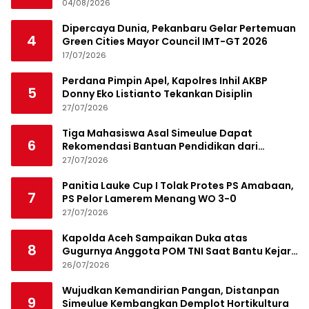
04/08/2026
Dipercaya Dunia, Pekanbaru Gelar Pertemuan
4
Green Cities Mayor Council IMT-GT 2026
17/07/2026
Perdana Pimpin Apel, Kapolres Inhil AKBP
5
Donny Eko Listianto Tekankan Disiplin
27/07/2026
Tiga Mahasiswa Asal Simeulue Dapat
6
Rekomendasi Bantuan Pendidikan dari
Jamaluddin Idham
27/07/2026
Panitia Lauke Cup I Tolak Protes PS Amabaan,
7
PS Pelor Lamerem Menang WO 3-0
27/07/2026
Kapolda Aceh Sampaikan Duka atas
8
Gugurnya Anggota POM TNI Saat Bantu Kejar
Bandar Narkoba
26/07/2026
Wujudkan Kemandirian Pangan, Distanpan
9
Simeulue Kembangkan Demplot Hortikultura