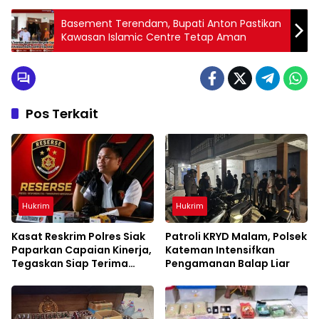
Basement Terendam, Bupati Anton Pastikan
Kawasan Islamic Centre Tetap Aman
Pos Terkait
Hukrim
Hukrim
Kasat Reskrim Polres Siak
Patroli KRYD Malam, Polsek
Paparkan Capaian Kinerja,
Kateman Intensifkan
Tegaskan Siap Terima
Pengamanan Balap Liar
Kritik dan Evaluasi