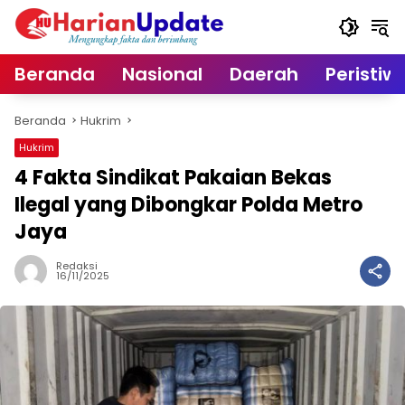
Langsung
ke
konten
Beranda
Nasional
Daerah
Peristiw
Beranda
Hukrim
Hukrim
4 Fakta Sindikat Pakaian Bekas
Ilegal yang Dibongkar Polda Metro
Jaya
Redaksi
16/11/2025