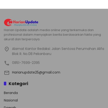
Harian Update adalah media online yang terkemuka dan
profesional dalam menyajikan berita berdasarkan fakta yang
akurat dan terpercaya.
Alamat Kantor Redaksi: Jalan Sentosa Perumahan Alifa
Blok R. No.08 Pekanbaru
0851-7699-2395
Harianupdate25@gmail.com
Kategori
Beranda
Nasional
Daerah