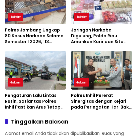
Hukrim
Hukrim
Polres Jombang Ungkap
Jaringan Narkoba
80 Kasus Narkoba Selama
Digulung, Polda Riau
Semester I 2026, 113
Amankan Kurir dan Sita
Tersangka Diamankan
Barang Bukti Bernilai
Fantastis
Hukrim
Hukrim
Pengaturan Lalu Lintas
Polres Inhil Pererat
Rutin, Satlantas Polres
Sinergitas dengan Kejari
Inhil Pastikan Arus Tetap
pada Peringatan Hari Bakti
Lancar
Adhyaksa ke-66
Tinggalkan Balasan
Alamat email Anda tidak akan dipublikasikan.
Ruas yang