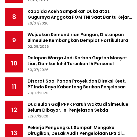
Kapolda Aceh Sampaikan Duka atas
8
Gugurnya Anggota POM TNI Saat Bantu Kejar
Bandar Narkoba
26/07/2026
Wujudkan Kemandirian Pangan, Distanpan
9
Simeulue Kembangkan Demplot Hortikultura
02/08/2026
Delapan Warga Jadi Korban Gigitan Monyet
10
Liar, Damkar Inhil Turunkan 15 Personel
30/07/2026
Disorot Soal Papan Proyek dan Direksi Keet,
11
PT Indo Raya Kabenteng Berikan Penjelasan
29/07/2026
Dua Bulan Gaji PPPK Paruh Waktu di Simeulue
12
Belum Dibayar, Ini Penjelasan Sekda
22/07/2026
Pekerja Pengangkut Sampah Mengaku
13
Dirugikan, Desak Audit Pengelolaan LPS di