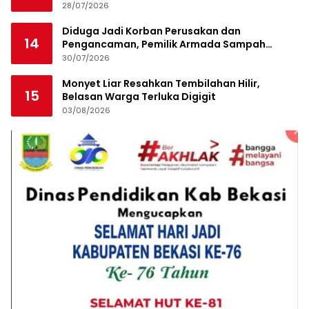
Pekanbaru
28/07/2026
Diduga Jadi Korban Perusakan dan
14
Pengancaman, Pemilik Armada Sampah
Siapkan Laporan Polisi
30/07/2026
Monyet Liar Resahkan Tembilahan Hilir,
15
Belasan Warga Terluka Digigit
03/08/2026