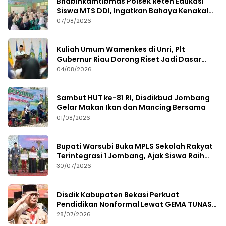
Bhabinkamtibmas Polsek Reteh Edukasi
Siswa MTS DDI, Ingatkan Bahaya Kenakalan
Remaja
07/08/2026
Kuliah Umum Wamenkes di Unri, Plt
Gubernur Riau Dorong Riset Jadi Dasar
Kebijakan Kesehatan
04/08/2026
Sambut HUT ke-81 RI, Disdikbud Jombang
Gelar Makan Ikan dan Mancing Bersama
01/08/2026
Bupati Warsubi Buka MPLS Sekolah Rakyat
Terintegrasi 1 Jombang, Ajak Siswa Raih
Prestasi
30/07/2026
Disdik Kabupaten Bekasi Perkuat
Pendidikan Nonformal Lewat GEMA TUNAS
2026
28/07/2026