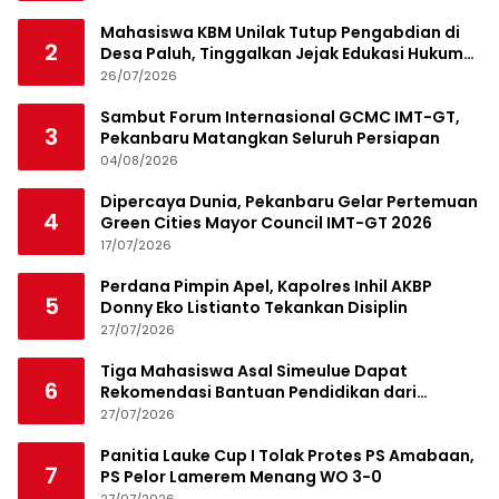
Mahasiswa KBM Unilak Tutup Pengabdian di
2
Desa Paluh, Tinggalkan Jejak Edukasi Hukum
dan Aksi Sosial
26/07/2026
Sambut Forum Internasional GCMC IMT-GT,
3
Pekanbaru Matangkan Seluruh Persiapan
04/08/2026
Dipercaya Dunia, Pekanbaru Gelar Pertemuan
4
Green Cities Mayor Council IMT-GT 2026
17/07/2026
Perdana Pimpin Apel, Kapolres Inhil AKBP
5
Donny Eko Listianto Tekankan Disiplin
27/07/2026
Tiga Mahasiswa Asal Simeulue Dapat
6
Rekomendasi Bantuan Pendidikan dari
Jamaluddin Idham
27/07/2026
Panitia Lauke Cup I Tolak Protes PS Amabaan,
7
PS Pelor Lamerem Menang WO 3-0
27/07/2026