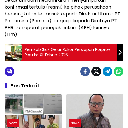
dekat tim dari media ini akan menyampaikan
konfirmasi tertulis (resmi) ke pihak perusahaan
bersangkutan termasuk kepada Direktur Utama PT.
Pertamina (Persero) dan juga kepada Dirutnya PT.
PHR dan aparat penegak hukum (APH) lainnya.
(Tim)
Pemkab Siak Gelar Rakor Persiapan Porprov
Riau ke XI Tahun 2026
Pos Terkait
News
News