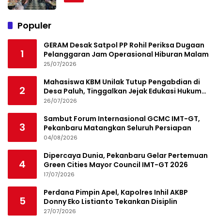
Populer
GERAM Desak Satpol PP Rohil Periksa Dugaan
1
Pelanggaran Jam Operasional Hiburan Malam
25/07/2026
Mahasiswa KBM Unilak Tutup Pengabdian di
2
Desa Paluh, Tinggalkan Jejak Edukasi Hukum
dan Aksi Sosial
26/07/2026
Sambut Forum Internasional GCMC IMT-GT,
3
Pekanbaru Matangkan Seluruh Persiapan
04/08/2026
Dipercaya Dunia, Pekanbaru Gelar Pertemuan
4
Green Cities Mayor Council IMT-GT 2026
17/07/2026
Perdana Pimpin Apel, Kapolres Inhil AKBP
5
Donny Eko Listianto Tekankan Disiplin
27/07/2026