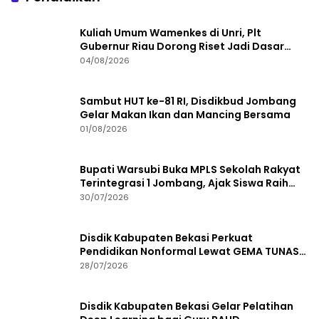
Kuliah Umum Wamenkes di Unri, Plt
Gubernur Riau Dorong Riset Jadi Dasar
Kebijakan Kesehatan
04/08/2026
Sambut HUT ke-81 RI, Disdikbud Jombang
Gelar Makan Ikan dan Mancing Bersama
01/08/2026
Bupati Warsubi Buka MPLS Sekolah Rakyat
Terintegrasi 1 Jombang, Ajak Siswa Raih
Prestasi
30/07/2026
Disdik Kabupaten Bekasi Perkuat
Pendidikan Nonformal Lewat GEMA TUNAS
2026
28/07/2026
Disdik Kabupaten Bekasi Gelar Pelatihan