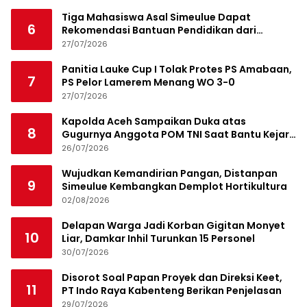
Tiga Mahasiswa Asal Simeulue Dapat
6
Rekomendasi Bantuan Pendidikan dari
Jamaluddin Idham
27/07/2026
Panitia Lauke Cup I Tolak Protes PS Amabaan,
7
PS Pelor Lamerem Menang WO 3-0
27/07/2026
Kapolda Aceh Sampaikan Duka atas
8
Gugurnya Anggota POM TNI Saat Bantu Kejar
Bandar Narkoba
26/07/2026
Wujudkan Kemandirian Pangan, Distanpan
9
Simeulue Kembangkan Demplot Hortikultura
02/08/2026
Delapan Warga Jadi Korban Gigitan Monyet
10
Liar, Damkar Inhil Turunkan 15 Personel
30/07/2026
Disorot Soal Papan Proyek dan Direksi Keet,
11
PT Indo Raya Kabenteng Berikan Penjelasan
29/07/2026