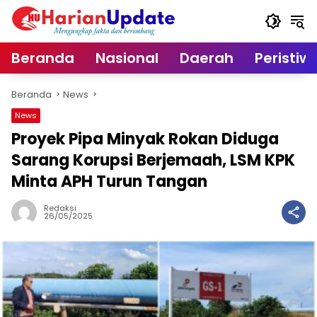
Langsung
ke
konten
Beranda
Nasional
Daerah
Peristiw
Beranda
News
News
Proyek Pipa Minyak Rokan Diduga
Sarang Korupsi Berjemaah, LSM KPK
Minta APH Turun Tangan
Redaksi
26/05/2025