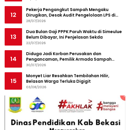
Pekerja Pengangkut Sampah Mengaku
12
Dirugikan, Desak Audit Pengelolaan LPS di
Pekanbaru
28/07/2026
Dua Bulan Gaji PPPK Paruh Waktu di Simeulue
13
Belum Dibayar, Ini Penjelasan Sekda
22/07/2026
Diduga Jadi Korban Perusakan dan
14
Pengancaman, Pemilik Armada Sampah
Siapkan Laporan Polisi
30/07/2026
Monyet Liar Resahkan Tembilahan Hilir,
15
Belasan Warga Terluka Digigit
03/08/2026