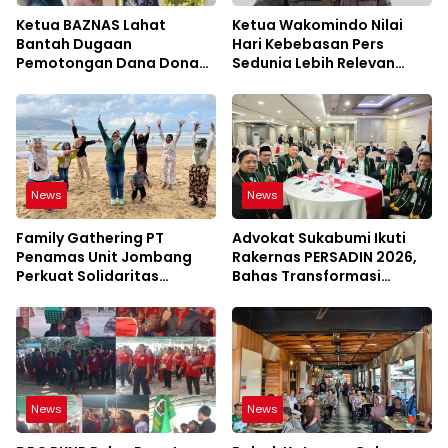
Ketua BAZNAS Lahat
Ketua Wakomindo Nilai
Bantah Dugaan
Hari Kebebasan Pers
Pemotongan Dana Donasi
Sedunia Lebih Relevan
Rp100 Juta, Ini
Perkuat Profesionalisme
Penjelasannya
Pers
News
News
Family Gathering PT
Advokat Sukabumi Ikuti
Penamas Unit Jombang
Rakernas PERSADIN 2026,
Perkuat Solidaritas
Bahas Transformasi
Karyawan
Profesi di Era Digital
News
News