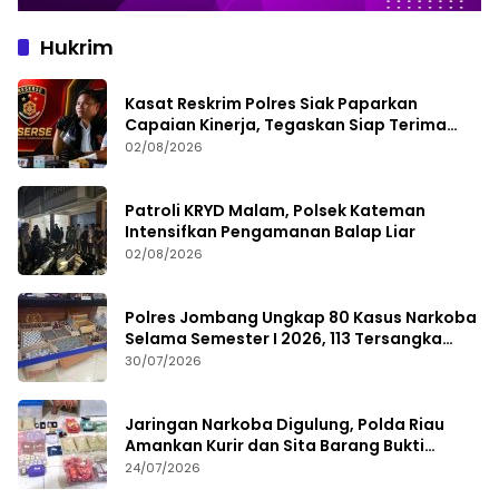
Hukrim
Kasat Reskrim Polres Siak Paparkan
Capaian Kinerja, Tegaskan Siap Terima
Kritik dan Evaluasi
02/08/2026
Patroli KRYD Malam, Polsek Kateman
Intensifkan Pengamanan Balap Liar
02/08/2026
Polres Jombang Ungkap 80 Kasus Narkoba
Selama Semester I 2026, 113 Tersangka
Diamankan
30/07/2026
Jaringan Narkoba Digulung, Polda Riau
Amankan Kurir dan Sita Barang Bukti
Bernilai Fantastis
24/07/2026