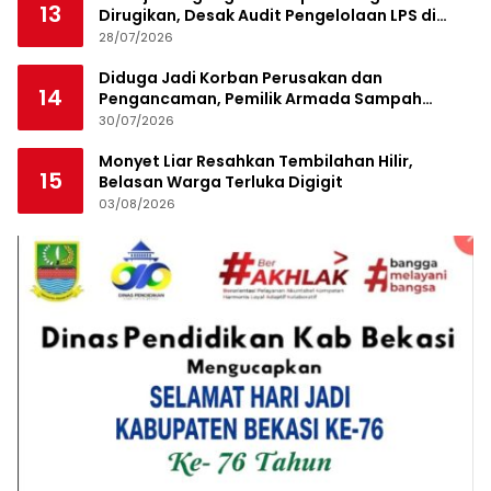
13
Dirugikan, Desak Audit Pengelolaan LPS di
Pekanbaru
28/07/2026
Diduga Jadi Korban Perusakan dan
14
Pengancaman, Pemilik Armada Sampah
Siapkan Laporan Polisi
30/07/2026
Monyet Liar Resahkan Tembilahan Hilir,
15
Belasan Warga Terluka Digigit
03/08/2026