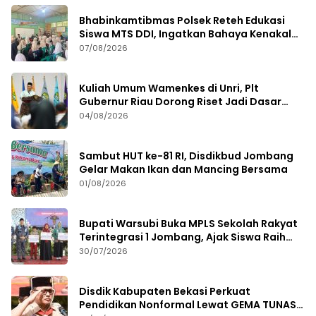
Bhabinkamtibmas Polsek Reteh Edukasi
Siswa MTS DDI, Ingatkan Bahaya Kenakalan
Remaja
07/08/2026
Kuliah Umum Wamenkes di Unri, Plt
Gubernur Riau Dorong Riset Jadi Dasar
Kebijakan Kesehatan
04/08/2026
Sambut HUT ke-81 RI, Disdikbud Jombang
Gelar Makan Ikan dan Mancing Bersama
01/08/2026
Bupati Warsubi Buka MPLS Sekolah Rakyat
Terintegrasi 1 Jombang, Ajak Siswa Raih
Prestasi
30/07/2026
Disdik Kabupaten Bekasi Perkuat
Pendidikan Nonformal Lewat GEMA TUNAS