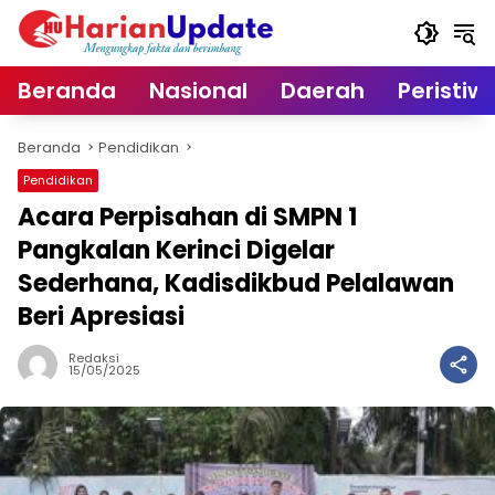
Langsung
ke
konten
Beranda
Nasional
Daerah
Peristiw
Beranda
Pendidikan
Pendidikan
Acara Perpisahan di SMPN 1
Pangkalan Kerinci Digelar
Sederhana, Kadisdikbud Pelalawan
Beri Apresiasi
Redaksi
15/05/2025