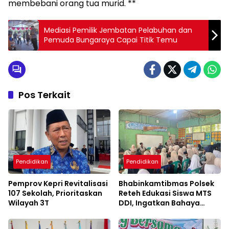
membebani orang tua murid. **
Mediasi Pemilik Jembatan Pelabuhan dan
Pemuda Bungaraya Capai Titik Temu
Pos Terkait
Pendidikan
Pendidikan
Pemprov Kepri Revitalisasi
Bhabinkamtibmas Polsek
107 Sekolah, Prioritaskan
Reteh Edukasi Siswa MTS
Wilayah 3T
DDI, Ingatkan Bahaya
Kenakalan Remaja