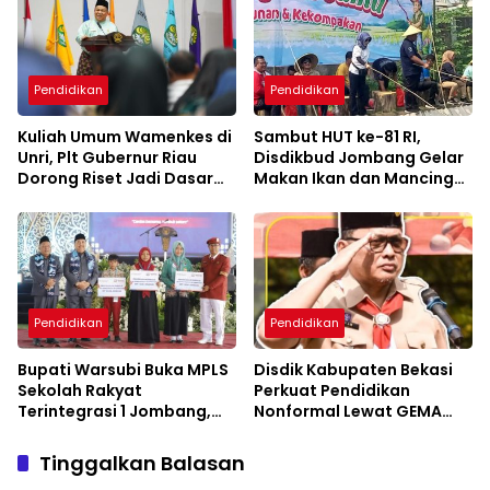
Pendidikan
Pendidikan
Kuliah Umum Wamenkes di
Sambut HUT ke-81 RI,
Unri, Plt Gubernur Riau
Disdikbud Jombang Gelar
Dorong Riset Jadi Dasar
Makan Ikan dan Mancing
Kebijakan Kesehatan
Bersama
Pendidikan
Pendidikan
Bupati Warsubi Buka MPLS
Disdik Kabupaten Bekasi
Sekolah Rakyat
Perkuat Pendidikan
Terintegrasi 1 Jombang,
Nonformal Lewat GEMA
Ajak Siswa Raih Prestasi
TUNAS 2026
Tinggalkan Balasan