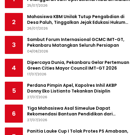
25/07/2026
Mahasiswa KBM Unilak Tutup Pengabdian di
2
Desa Paluh, Tinggalkan Jejak Edukasi Hukum
dan Aksi Sosial
26/07/2026
Sambut Forum Internasional GCMC IMT-GT,
3
Pekanbaru Matangkan Seluruh Persiapan
04/08/2026
Dipercaya Dunia, Pekanbaru Gelar Pertemuan
4
Green Cities Mayor Council IMT-GT 2026
17/07/2026
Perdana Pimpin Apel, Kapolres Inhil AKBP
5
Donny Eko Listianto Tekankan Disiplin
27/07/2026
Tiga Mahasiswa Asal Simeulue Dapat
6
Rekomendasi Bantuan Pendidikan dari
Jamaluddin Idham
27/07/2026
Panitia Lauke Cup I Tolak Protes PS Amabaan,