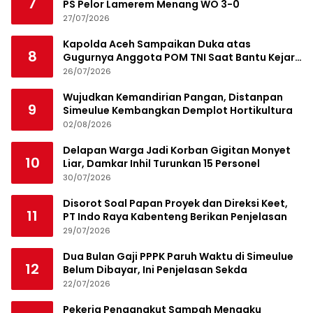
7
PS Pelor Lamerem Menang WO 3-0
27/07/2026
Kapolda Aceh Sampaikan Duka atas
8
Gugurnya Anggota POM TNI Saat Bantu Kejar
Bandar Narkoba
26/07/2026
Wujudkan Kemandirian Pangan, Distanpan
9
Simeulue Kembangkan Demplot Hortikultura
02/08/2026
Delapan Warga Jadi Korban Gigitan Monyet
10
Liar, Damkar Inhil Turunkan 15 Personel
30/07/2026
Disorot Soal Papan Proyek dan Direksi Keet,
11
PT Indo Raya Kabenteng Berikan Penjelasan
29/07/2026
Dua Bulan Gaji PPPK Paruh Waktu di Simeulue
12
Belum Dibayar, Ini Penjelasan Sekda
22/07/2026
Pekerja Pengangkut Sampah Mengaku