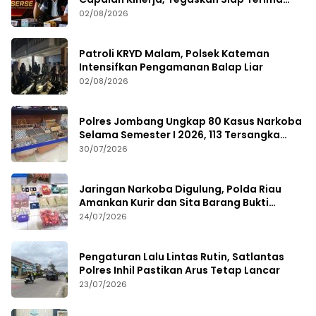
Kritik dan Evaluasi
02/08/2026
Patroli KRYD Malam, Polsek Kateman
Intensifkan Pengamanan Balap Liar
02/08/2026
Polres Jombang Ungkap 80 Kasus Narkoba
Selama Semester I 2026, 113 Tersangka
Diamankan
30/07/2026
Jaringan Narkoba Digulung, Polda Riau
Amankan Kurir dan Sita Barang Bukti
Bernilai Fantastis
24/07/2026
Pengaturan Lalu Lintas Rutin, Satlantas
Polres Inhil Pastikan Arus Tetap Lancar
23/07/2026