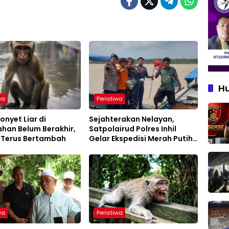
H
wa
Peristiwa
onyet Liar di
Sejahterakan Nelayan,
han Belum Berakhir,
Satpolairud Polres Inhil
 Terus Bertambah
Gelar Ekspedisi Merah Putih
Presisi
wa
Peristiwa