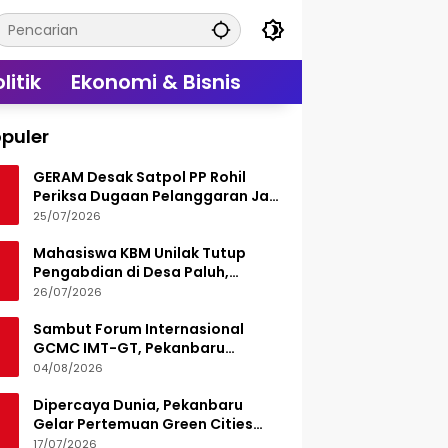
litik
Ekonomi & Bisnis
puler
GERAM Desak Satpol PP Rohil
Periksa Dugaan Pelanggaran Jam
Operasional Hiburan Malam
25/07/2026
Mahasiswa KBM Unilak Tutup
Pengabdian di Desa Paluh,
Tinggalkan Jejak Edukasi Hukum
26/07/2026
dan Aksi Sosial
Sambut Forum Internasional
GCMC IMT-GT, Pekanbaru
Matangkan Seluruh Persiapan
04/08/2026
Dipercaya Dunia, Pekanbaru
Gelar Pertemuan Green Cities
Mayor Council IMT-GT 2026
17/07/2026