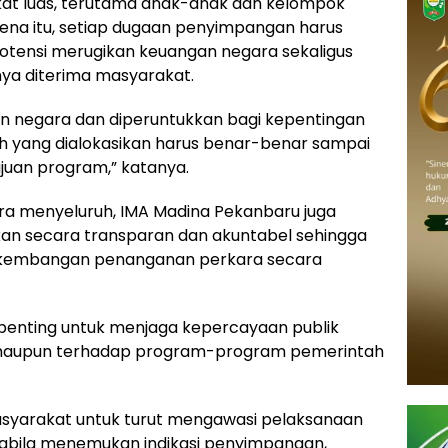
t luas, terutama anak-anak dan kelompok
ena itu, setiap dugaan penyimpangan harus
potensi merugikan keuangan negara sekaligus
ya diterima masyarakat.
n negara dan diperuntukkan bagi kepentingan
iah yang dialokasikan harus benar-benar sampai
juan program,” katanya.
a menyeluruh, IMA Madina Pekanbaru juga
an secara transparan dan akuntabel sehingga
rkembangan penanganan perkara secara
 penting untuk menjaga kepercayaan publik
m maupun terhadap program-program pemerintah
asyarakat untuk turut mengawasi pelaksanaan
bila menemukan indikasi penyimpangan,