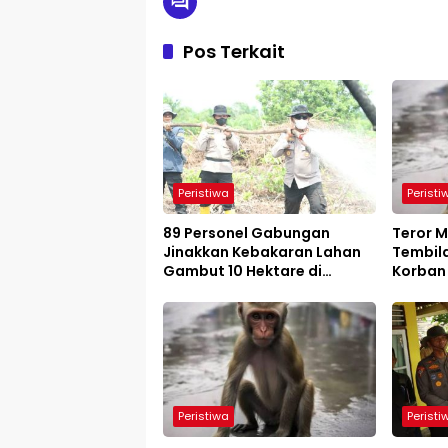
Pos Terkait
Peristiwa
Peristi
89 Personel Gabungan
Teror M
Jinakkan Kebakaran Lahan
Tembila
Gambut 10 Hektare di
Korban
Kempas
Peristiwa
Peristi