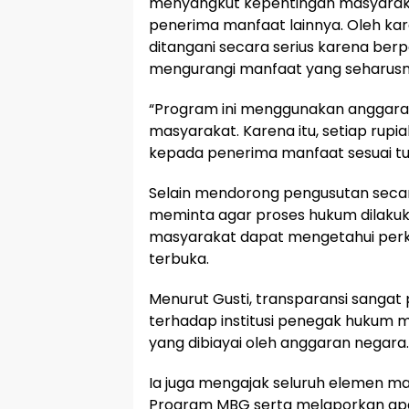
menyangkut kepentingan masyaraka
penerima manfaat lainnya. Oleh kar
ditangani secara serius karena ber
mengurangi manfaat yang seharusn
“Program ini menggunakan anggara
masyarakat. Karena itu, setiap rup
kepada penerima manfaat sesuai tu
Selain mendorong pengusutan secar
meminta agar proses hukum dilakuk
masyarakat dapat mengetahui pe
terbuka.
Menurut Gusti, transparansi sangat
terhadap institusi penegak huku
yang dibiayai oleh anggaran negara.
Ia juga mengajak seluruh elemen m
Program MBG serta melaporkan apa