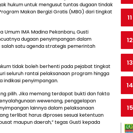
k hukum untuk mengusut tuntas dugaan tindak
rogram Makan Bergizi Gratis (MBG) dari tingkat
11
ua Umum IMA Madina Pekanbaru, Gusti
ncuatnya dugaan penyimpangan dalam
12
salah satu agenda strategis pemerintah
13
kum tidak boleh berhenti pada pejabat tingkat
uri seluruh rantai pelaksanaan program hingga
a indikasi penyimpangan.
14
g pilih. Jika memang terdapat bukti dan fakta
penyalahgunaan wewenang, penggelapan
15
enyimpangan lainnya dalam pelaksanaan
ng terlibat harus diproses sesuai ketentuan
t pusat maupun daerah,” tegas Gusti kepada