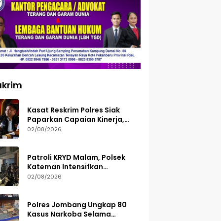
ukrim
Kasat Reskrim Polres Siak
Paparkan Capaian Kinerja,
Tegaskan Siap Terima Kritik
02/08/2026
dan Evaluasi
Patroli KRYD Malam, Polsek
Kateman Intensifkan
Pengamanan Balap Liar
02/08/2026
Polres Jombang Ungkap 80
Kasus Narkoba Selama