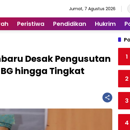
Jumat, 7 Agustus 2026
rah
Peristiwa
Pendidikan
Hukrim
Po
Po
1
nbaru Desak Pengusutan
BG hingga Tingkat
2
3
4