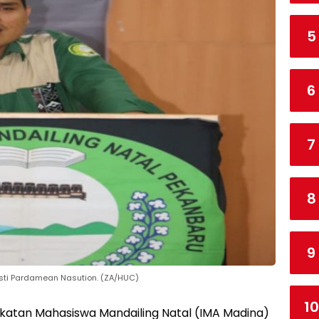
5
6
7
8
9
sti Pardamean Nasution. (ZA/HUC)
10
Ikatan Mahasiswa Mandailing Natal (IMA Madina)