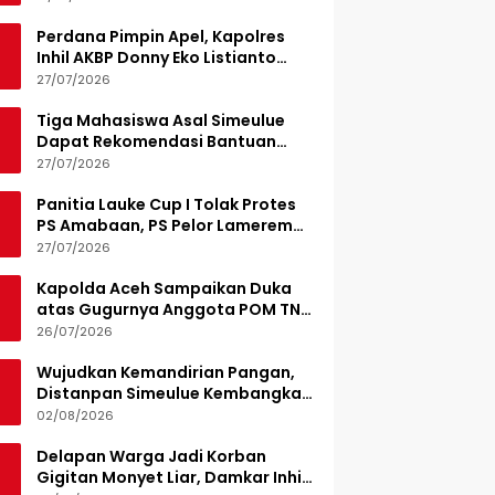
Perdana Pimpin Apel, Kapolres
Inhil AKBP Donny Eko Listianto
Tekankan Disiplin
27/07/2026
Tiga Mahasiswa Asal Simeulue
Dapat Rekomendasi Bantuan
Pendidikan dari Jamaluddin
27/07/2026
Idham
Panitia Lauke Cup I Tolak Protes
PS Amabaan, PS Pelor Lamerem
Menang WO 3-0
27/07/2026
Kapolda Aceh Sampaikan Duka
atas Gugurnya Anggota POM TNI
Saat Bantu Kejar Bandar Narkoba
26/07/2026
Wujudkan Kemandirian Pangan,
Distanpan Simeulue Kembangkan
Demplot Hortikultura
02/08/2026
Delapan Warga Jadi Korban
Gigitan Monyet Liar, Damkar Inhil