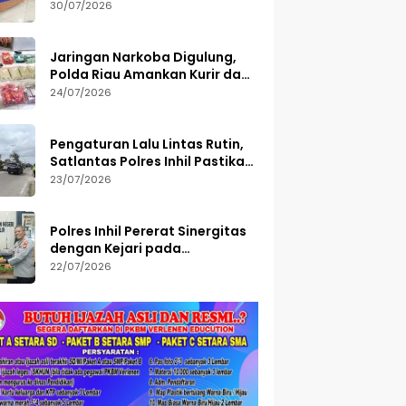
Semester I 2026, 113 Tersangka
30/07/2026
Diamankan
Jaringan Narkoba Digulung,
Polda Riau Amankan Kurir dan
Sita Barang Bukti Bernilai
24/07/2026
Fantastis
Pengaturan Lalu Lintas Rutin,
Satlantas Polres Inhil Pastikan
Arus Tetap Lancar
23/07/2026
Polres Inhil Pererat Sinergitas
dengan Kejari pada
Peringatan Hari Bakti
22/07/2026
Adhyaksa ke-66