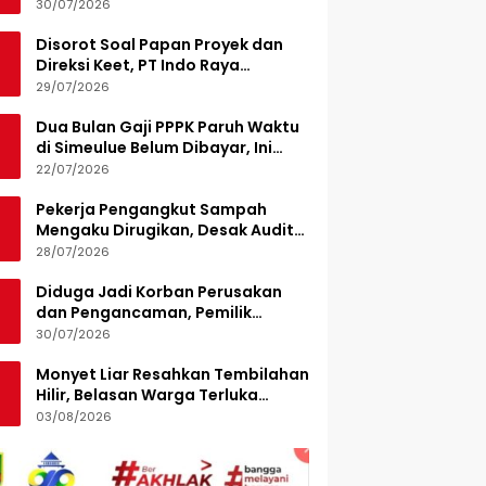
Turunkan 15 Personel
30/07/2026
Disorot Soal Papan Proyek dan
Direksi Keet, PT Indo Raya
Kabenteng Berikan Penjelasan
29/07/2026
Dua Bulan Gaji PPPK Paruh Waktu
di Simeulue Belum Dibayar, Ini
Penjelasan Sekda
22/07/2026
Pekerja Pengangkut Sampah
Mengaku Dirugikan, Desak Audit
Pengelolaan LPS di Pekanbaru
28/07/2026
Diduga Jadi Korban Perusakan
dan Pengancaman, Pemilik
Armada Sampah Siapkan
30/07/2026
Laporan Polisi
Monyet Liar Resahkan Tembilahan
Hilir, Belasan Warga Terluka
Digigit
03/08/2026