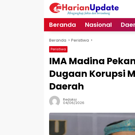
Langsung
ke
konten
Beranda
Nasional
Dae
Beranda
Peristiwa
Peristiwa
IMA Madina Peka
Dugaan Korupsi M
Daerah
Redaksi
04/06/2026