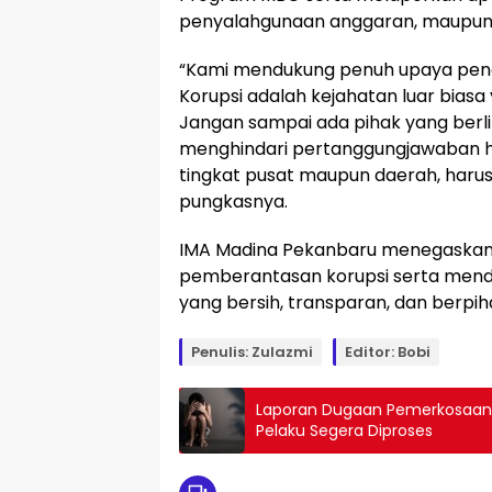
penyalahgunaan anggaran, maupun p
“Kami mendukung penuh upaya pene
Korupsi adalah kejahatan luar bias
Jangan sampai ada pihak yang berli
menghindari pertanggungjawaban huk
tingkat pusat maupun daerah, harus 
pungkasnya.
IMA Madina Pekanbaru menegaskan
pemberantasan korupsi serta mend
yang bersih, transparan, dan berpi
Penulis: Zulazmi
Editor: Bobi
Laporan Dugaan Pemerkosaan A
Pelaku Segera Diproses