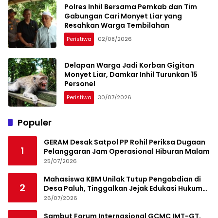
Polres Inhil Bersama Pemkab dan Tim
Gabungan Cari Monyet Liar yang
Resahkan Warga Tembilahan
Peristiwa
02/08/2026
Delapan Warga Jadi Korban Gigitan
Monyet Liar, Damkar Inhil Turunkan 15
Personel
Peristiwa
30/07/2026
Populer
GERAM Desak Satpol PP Rohil Periksa Dugaan
1
Pelanggaran Jam Operasional Hiburan Malam
25/07/2026
Mahasiswa KBM Unilak Tutup Pengabdian di
2
Desa Paluh, Tinggalkan Jejak Edukasi Hukum
dan Aksi Sosial
26/07/2026
Sambut Forum Internasional GCMC IMT-GT,