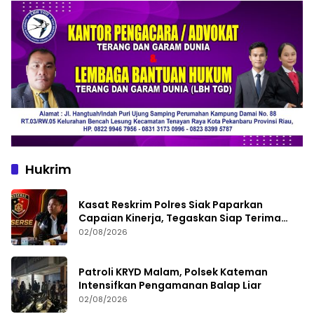
Hukrim
Kasat Reskrim Polres Siak Paparkan
Capaian Kinerja, Tegaskan Siap Terima
Kritik dan Evaluasi
02/08/2026
Patroli KRYD Malam, Polsek Kateman
Intensifkan Pengamanan Balap Liar
02/08/2026