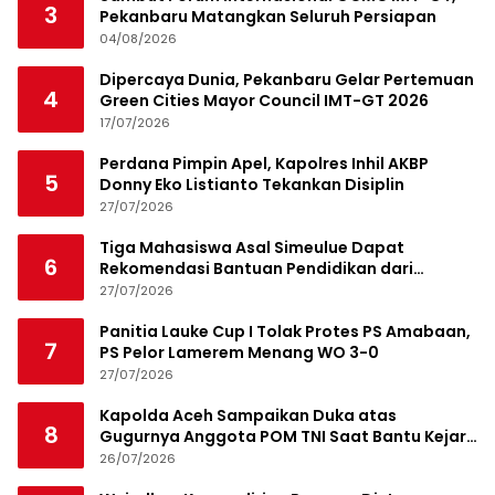
3
Pekanbaru Matangkan Seluruh Persiapan
04/08/2026
Dipercaya Dunia, Pekanbaru Gelar Pertemuan
4
Green Cities Mayor Council IMT-GT 2026
17/07/2026
Perdana Pimpin Apel, Kapolres Inhil AKBP
5
Donny Eko Listianto Tekankan Disiplin
27/07/2026
Tiga Mahasiswa Asal Simeulue Dapat
6
Rekomendasi Bantuan Pendidikan dari
Jamaluddin Idham
27/07/2026
Panitia Lauke Cup I Tolak Protes PS Amabaan,
7
PS Pelor Lamerem Menang WO 3-0
27/07/2026
Kapolda Aceh Sampaikan Duka atas
8
Gugurnya Anggota POM TNI Saat Bantu Kejar
Bandar Narkoba
26/07/2026