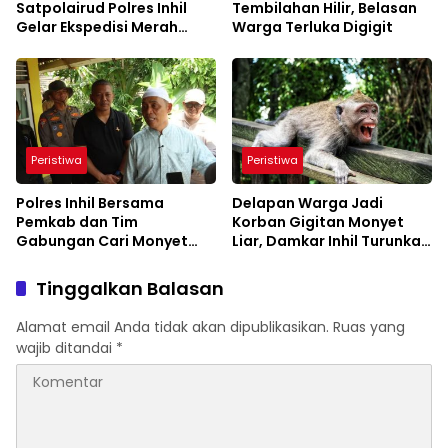
Satpolairud Polres Inhil
Tembilahan Hilir, Belasan
Gelar Ekspedisi Merah
Warga Terluka Digigit
Putih Presisi
Peristiwa
Peristiwa
Polres Inhil Bersama
Delapan Warga Jadi
Pemkab dan Tim
Korban Gigitan Monyet
Gabungan Cari Monyet
Liar, Damkar Inhil Turunkan
Liar yang Resahkan Warga
15 Personel
Tembilahan
Tinggalkan Balasan
Alamat email Anda tidak akan dipublikasikan.
Ruas yang
wajib ditandai
*