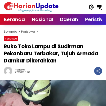
Langsung
ke
konten
Beranda
Nasional
Daerah
Peristiw
Beranda
Peristiwa
Peristiwa
Ruko Toko Lampu di Sudirman
Pekanbaru Terbakar, Tujuh Armada
Damkar Dikerahkan
Redaksi
27/01/2026