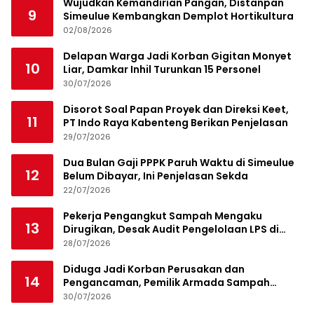
Wujudkan Kemandirian Pangan, Distanpan
9
Simeulue Kembangkan Demplot Hortikultura
02/08/2026
Delapan Warga Jadi Korban Gigitan Monyet
10
Liar, Damkar Inhil Turunkan 15 Personel
30/07/2026
Disorot Soal Papan Proyek dan Direksi Keet,
11
PT Indo Raya Kabenteng Berikan Penjelasan
29/07/2026
Dua Bulan Gaji PPPK Paruh Waktu di Simeulue
12
Belum Dibayar, Ini Penjelasan Sekda
22/07/2026
Pekerja Pengangkut Sampah Mengaku
13
Dirugikan, Desak Audit Pengelolaan LPS di
Pekanbaru
28/07/2026
Diduga Jadi Korban Perusakan dan
14
Pengancaman, Pemilik Armada Sampah
Siapkan Laporan Polisi
30/07/2026