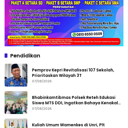
Pendidikan
Pemprov Kepri Revitalisasi 107 Sekolah,
Prioritaskan Wilayah 3T
07/08/2026
Bhabinkamtibmas Polsek Reteh Edukasi
Siswa MTS DDI, Ingatkan Bahaya Kenakalan
Remaja
07/08/2026
Kuliah Umum Wamenkes di Unri, Plt