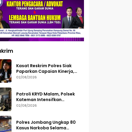
ukrim
Kasat Reskrim Polres Siak
Paparkan Capaian Kinerja,
Tegaskan Siap Terima Kritik
02/08/2026
dan Evaluasi
Patroli KRYD Malam, Polsek
Kateman Intensifkan
Pengamanan Balap Liar
02/08/2026
Polres Jombang Ungkap 80
Kasus Narkoba Selama