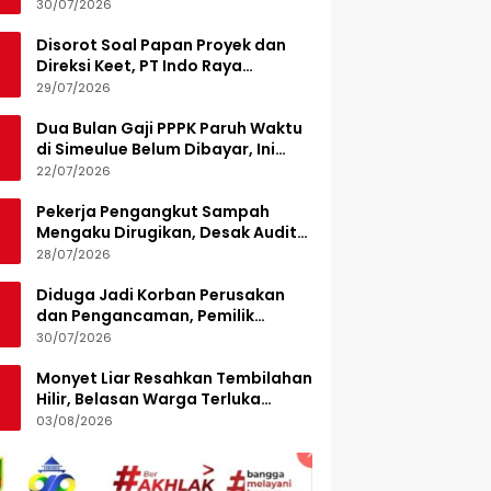
Turunkan 15 Personel
30/07/2026
Disorot Soal Papan Proyek dan
Direksi Keet, PT Indo Raya
Kabenteng Berikan Penjelasan
29/07/2026
Dua Bulan Gaji PPPK Paruh Waktu
di Simeulue Belum Dibayar, Ini
Penjelasan Sekda
22/07/2026
Pekerja Pengangkut Sampah
Mengaku Dirugikan, Desak Audit
Pengelolaan LPS di Pekanbaru
28/07/2026
Diduga Jadi Korban Perusakan
dan Pengancaman, Pemilik
Armada Sampah Siapkan
30/07/2026
Laporan Polisi
Monyet Liar Resahkan Tembilahan
Hilir, Belasan Warga Terluka
Digigit
03/08/2026