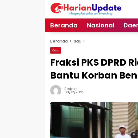
Langsung
ke
konten
Beranda
Nasional
Dae
Beranda
Riau
Riau
Fraksi PKS DPRD R
Bantu Korban Ben
Redaksi
03/12/2025