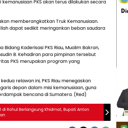
si kemanusiaan PKS akan terus dilakukan secara
u akan memberangkatkan Truk Kemanusiaan.
aAllah dapat sedikit meringankan beban saudara
a Bidang Kaderisasi PKS Riau, Mualim Bakran,
msudin B. Kehadiran para pimpinan tersebut
ritas PKS merupakan program yang
edua relawan ini, PKS Riau menegaskan
 garis depan dalam misi kemanusiaan, guna
erdampak bencana di Sumatera. (Red)
0 di Rohul Berlangsung Khidmat, Bupati Anton
ian