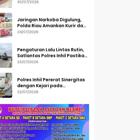
Semester I 2026, 113 Tersangka
30/07/2026
Diamankan
Jaringan Narkoba Digulung,
Polda Riau Amankan Kurir dan
Sita Barang Bukti Bernilai
24/07/2026
Fantastis
Pengaturan Lalu Lintas Rutin,
Satlantas Polres Inhil Pastikan
Arus Tetap Lancar
23/07/2026
Polres Inhil Pererat Sinergitas
dengan Kejari pada
Peringatan Hari Bakti
22/07/2026
Adhyaksa ke-66