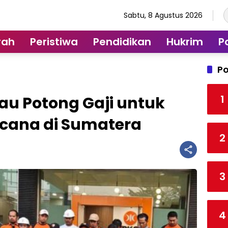
Sabtu, 8 Agustus 2026
rah
Peristiwa
Pendidikan
Hukrim
Po
Po
1
iau Potong Gaji untuk
cana di Sumatera
2
3
4