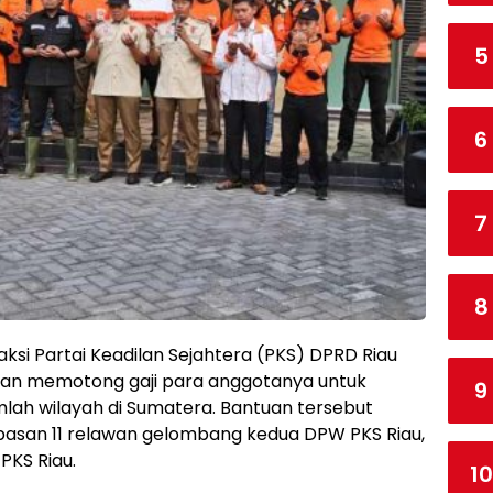
5
6
7
8
aksi Partai Keadilan Sejahtera (PKS) DPRD Riau
gan memotong gaji para anggotanya untuk
9
ah wilayah di Sumatera. Bantuan tersebut
asan 11 relawan gelombang kedua DPW PKS Riau,
PKS Riau.
10