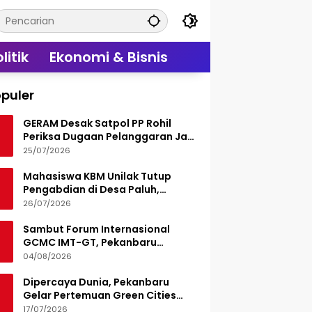
litik
Ekonomi & Bisnis
puler
GERAM Desak Satpol PP Rohil
Periksa Dugaan Pelanggaran Jam
Operasional Hiburan Malam
25/07/2026
Mahasiswa KBM Unilak Tutup
Pengabdian di Desa Paluh,
Tinggalkan Jejak Edukasi Hukum
26/07/2026
dan Aksi Sosial
Sambut Forum Internasional
GCMC IMT-GT, Pekanbaru
Matangkan Seluruh Persiapan
04/08/2026
Dipercaya Dunia, Pekanbaru
Gelar Pertemuan Green Cities
Mayor Council IMT-GT 2026
17/07/2026