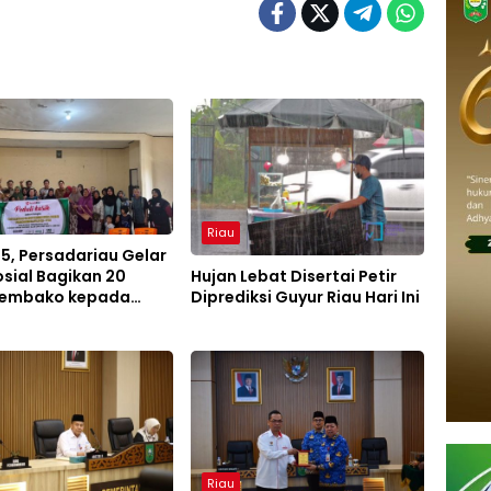
Riau
5, Persadariau Gelar
osial Bagikan 20
Hujan Lebat Disertai Petir
Sembako kepada
Diprediksi Guyur Riau Hari Ini
Tua
Riau