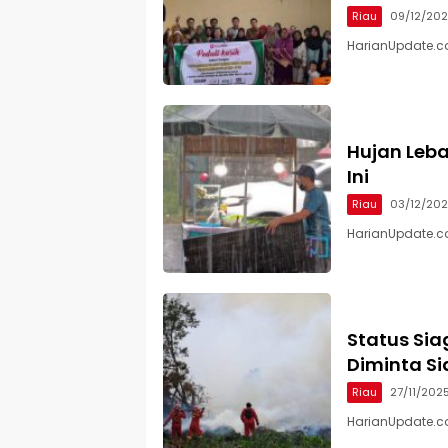
Riau
09/12/20
HarianUpdate.c
Hujan Lebat
Ini
Riau
03/12/20
HarianUpdate.co
Status Sia
Diminta Si
Riau
27/11/202
HarianUpdate.co