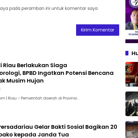
saya pada peramban ini untuk komentar saya
H
di Riau Berlakukan Siaga
rologi, BPBD Ingatkan Potensi Bencana
ak Musim Hujan
5
m | Riau – Pemerintah daerah di Provinsi…
Persadariau Gelar Bakti Sosial Bagikan 20
bako kepada Janda Tua