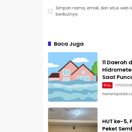
Simpan nama, email, dan situs web 
berikutnya.
Baca Juga
11 Daerah 
Hidrometeo
Saat Punc
Riau
17/12/202
HarianUpdate.co
HUT ke-5, 
Peket Sem