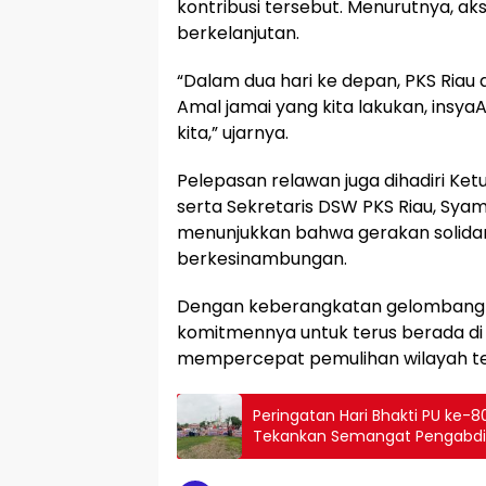
kontribusi tersebut. Menurutnya, ak
berkelanjutan.
“Dalam dua hari ke depan, PKS Ria
Amal jamai yang kita lakukan, insy
kita,” ujarnya.
Pelepasan relawan juga dihadiri Ketu
serta Sekretaris DSW PKS Riau, Sya
menunjukkan bahwa gerakan solida
berkesinambungan.
Dengan keberangkatan gelombang k
komitmennya untuk terus berada di
mempercepat pemulihan wilayah t
Peringatan Hari Bhakti PU ke-8
Tekankan Semangat Pengabd