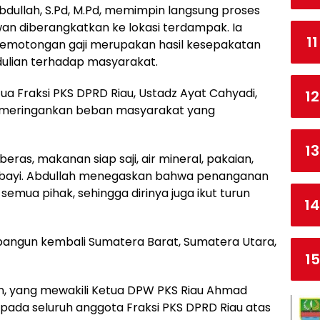
Abdullah, S.Pd, M.Pd, memimpin langsung proses
n diberangkatkan ke lokasi terdampak. Ia
11
motongan gaji merupakan hasil kesepakatan
edulian terhadap masyarakat.
ua Fraksi PKS DPRD Riau, Ustadz Ayat Cahyadi,
12
 meringankan beban masyarakat yang
13
ras, makanan siap saji, air mineral, pakaian,
an bayi. Abdullah menegaskan bahwa penanganan
ua pihak, sehingga dirinya juga ikut turun
14
bangun kembali Sumatera Barat, Sumatera Utara,
15
in, yang mewakili Ketua DPW PKS Riau Ahmad
pada seluruh anggota Fraksi PKS DPRD Riau atas