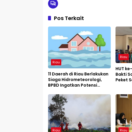
Pos Terkait
Riau
Riau
HUT ke-
11 Daerah di Riau Berlakukan
Bakti S
Siaga Hidrometeorologi,
Peket 
BPBD Ingatkan Potensi
Janda 
Bencana Saat Puncak Musim
Hujan
Riau
Riau