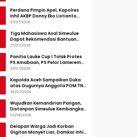
Perdana Pimpin Apel, Kapolres
Inhil AKBP Donny Eko Listianto
Tekankan Disiplin
27/07/2026
Tiga Mahasiswa Asal Simeulue
Dapat Rekomendasi Bantuan
Pendidikan dari Jamaluddin
27/07/2026
Idham
Panitia Lauke Cup I Tolak Protes
PS Amabaan, PS Pelor Lamerem
Menang WO 3-0
27/07/2026
Kapolda Aceh Sampaikan Duka
atas Gugurnya Anggota POM TNI
Saat Bantu Kejar Bandar Narkoba
26/07/2026
Wujudkan Kemandirian Pangan,
Distanpan Simeulue Kembangkan
Demplot Hortikultura
02/08/2026
Delapan Warga Jadi Korban
Gigitan Monyet Liar, Damkar Inhil